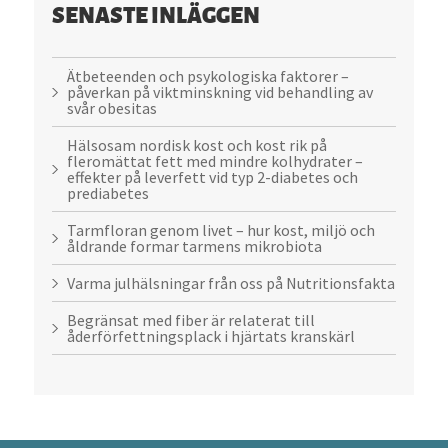
SENASTE INLÄGGEN
Ätbeteenden och psykologiska faktorer –
påverkan på viktminskning vid behandling av
svår obesitas
Hälsosam nordisk kost och kost rik på
fleromättat fett med mindre kolhydrater –
effekter på leverfett vid typ 2-diabetes och
prediabetes
Tarmfloran genom livet – hur kost, miljö och
åldrande formar tarmens mikrobiota
Varma julhälsningar från oss på Nutritionsfakta
Begränsat med fiber är relaterat till
åderförfettningsplack i hjärtats kranskärl