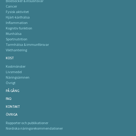
Blodsocker & insulinsvar
Cancer
Fysisk aktivitet
Hjärt-kärlhälsa
Inflammation
Kognitiv funktion
Munhälsa
Sportnutrition
Tarmhälsa & immunförsvar
Vikthantering
KOST
Kostmönster
Livsmedel
Näringsämnen
Övrigt
PÅ GÅNG
FAQ
KONTAKT
ÖVRIGA
Rapporter och publikationer
Nordiska näringsrekommendationer