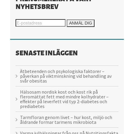
NYHETSBREV
SENASTE INLÄGGEN
Ätbeteenden och psykologiska faktorer –
påverkan på viktminskning vid behandling av
svår obesitas
Hälsosam nordisk kost och kost rik på
fleromättat fett med mindre kolhydrater –
effekter på leverfett vid typ 2-diabetes och
prediabetes
Tarmfloran genom livet – hur kost, miljö och
åldrande formar tarmens mikrobiota
Varma julhälsningar från oss på Nutritionsfakta