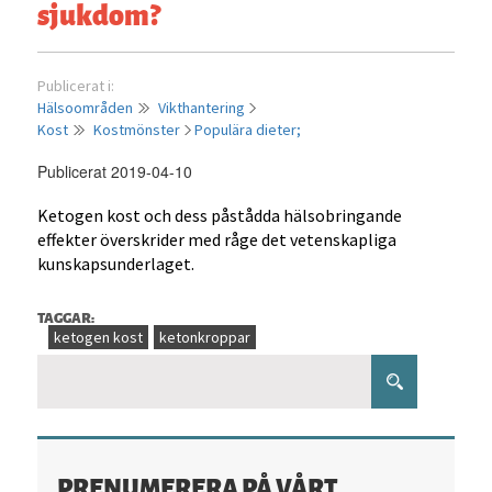
sjukdom?
Publicerat i:
Hälsoområden
Vikthantering
Kost
Kostmönster
Populära dieter;
Publicerat 2019-04-10
Ketogen kost och dess påstådda hälsobringande
effekter överskrider med råge det vetenskapliga
kunskapsunderlaget.
TAGGAR:
ketogen kost
ketonkroppar
PRENUMERERA PÅ VÅRT