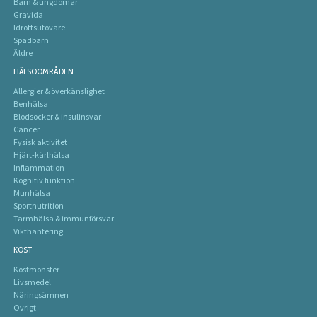
Barn & ungdomar
Gravida
Idrottsutövare
Spädbarn
Äldre
HÄLSOOMRÅDEN
Allergier & överkänslighet
Benhälsa
Blodsocker & insulinsvar
Cancer
Fysisk aktivitet
Hjärt-kärlhälsa
Inflammation
Kognitiv funktion
Munhälsa
Sportnutrition
Tarmhälsa & immunförsvar
Vikthantering
KOST
Kostmönster
Livsmedel
Näringsämnen
Övrigt