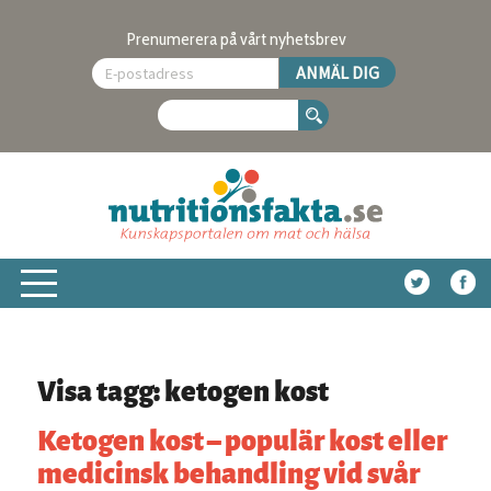
Prenumerera på vårt nyhetsbrev
Visa tagg: ketogen kost
Ketogen kost – populär kost eller
medicinsk behandling vid svår