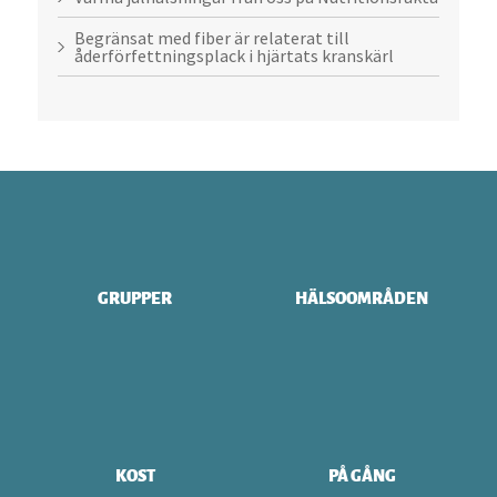
Begränsat med fiber är relaterat till
åderförfettningsplack i hjärtats kranskärl
GRUPPER
HÄLSOOMRÅDEN
KOST
PÅ GÅNG