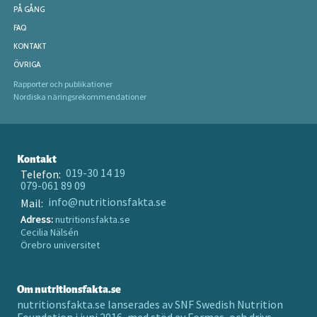
PÅ GÅNG
FAQ
KONTAKT
ÖVRIGA
Rapporter och publikationer
Nordiska näringsrekommendationer
Kontakt
019-30 14 19
Telefon:
079-061 89 09
info@nutritionsfakta.se
Mail:
Adress:
nutritionsfakta.se
Cecilia Nälsén
Örebro universitet
Om nutritionsfakta.se
nutritionsfakta.se lanserades av SNF Swedish Nutrition
Foundation i juni 2016, med stöd av Formas, och drivs