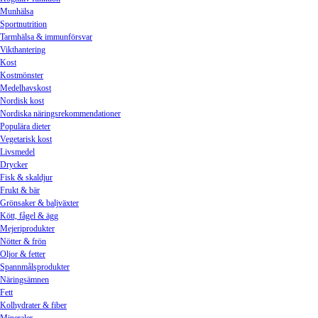
Munhälsa
Sportnutrition
Tarmhälsa & immunförsvar
Vikthantering
Kost
Kostmönster
Medelhavskost
Nordisk kost
Nordiska näringsrekommendationer
Populära dieter
Vegetarisk kost
Livsmedel
Drycker
Fisk & skaldjur
Frukt & bär
Grönsaker & baljväxter
Kött, fågel & ägg
Mejeriprodukter
Nötter & frön
Oljor & fetter
Spannmålsprodukter
Näringsämnen
Fett
Kolhydrater & fiber