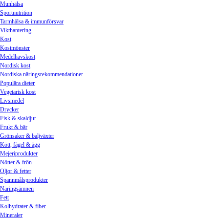
Munhälsa
Sportnutrition
Tarmhälsa & immunförsvar
Vikthantering
Kost
Kostmönster
Medelhavskost
Nordisk kost
Nordiska näringsrekommendationer
Populära dieter
Vegetarisk kost
Livsmedel
Drycker
Fisk & skaldjur
Frukt & bär
Grönsaker & baljväxter
Kött, fågel & ägg
Mejeriprodukter
Nötter & frön
Oljor & fetter
Spannmålsprodukter
Näringsämnen
Fett
Kolhydrater & fiber
Mineraler