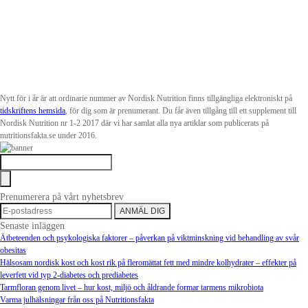
Nytt för i år är att ordinarie nummer av Nordisk Nutrition finns tillgängliga elektroniskt på
tidskriftens hemsida
, för dig som är prenumerant. Du får även tillgång till ett supplement till
Nordisk Nutrition nr 1-2 2017 där vi har samlat alla nya artiklar som publicerats på
nutritionsfakta.se under 2016.
Prenumerera på vårt nyhetsbrev
Senaste inläggen
Ätbeteenden och psykologiska faktorer – påverkan på viktminskning vid behandling av svår
obesitas
Hälsosam nordisk kost och kost rik på fleromättat fett med mindre kolhydrater – effekter på
leverfett vid typ 2-diabetes och prediabetes
Tarmfloran genom livet – hur kost, miljö och åldrande formar tarmens mikrobiota
Varma julhälsningar från oss på Nutritionsfakta