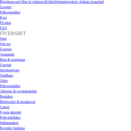
Begränsat med fiber är relaterat till åderförfettningsplack i hjärtats kranskärl
Grupper
Hälsoområden
Kost
På gång
FAQ
ÖVERSIKT
Start
Om oss
Grupper
Ammande
Barn & ungdomar
Gravida
Idrottsutövare
Spädbarn
Äldre
Hälsoområden
Allergier & överkänslighet
Benhälsa
Blodsocker & insulinsvar
Cancer
Fysisk aktivitet
Hjärt-kärlhälsa
Inflammation
Kognitiv funktion