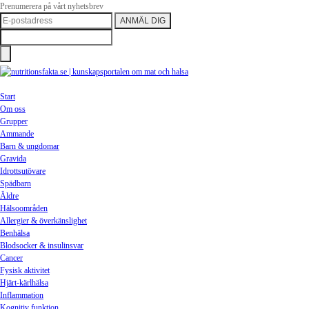
Prenumerera på vårt nyhetsbrev
Start
Om oss
Grupper
Ammande
Barn & ungdomar
Gravida
Idrottsutövare
Spädbarn
Äldre
Hälsoområden
Allergier & överkänslighet
Benhälsa
Blodsocker & insulinsvar
Cancer
Fysisk aktivitet
Hjärt-kärlhälsa
Inflammation
Kognitiv funktion