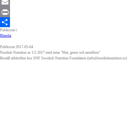
WhatsApp
Email
Print
Publicerat i:
Dela
Blandat
Publicerat 2017-05-04
Nordisk Nutrition nr 1/2 2017 med tema ”Mat, gener och tarmflora”
Beställ tidskriften hos SNF Swedish Nutrition Foundation (info@nordisknutrition.se)