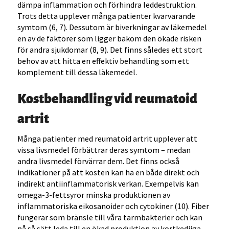
dämpa inflammation och förhindra leddestruktion.
Trots detta upplever många patienter kvarvarande
symtom (6, 7). Dessutom är biverkningar av läkemedel
en av de faktorer som ligger bakom den ökade risken
för andra sjukdomar (8, 9). Det finns således ett stort
behov av att hitta en effektiv behandling som ett
komplement till dessa läkemedel.
Kostbehandling vid reumatoid
artrit
Många patienter med reumatoid artrit upplever att
vissa livsmedel förbättrar deras symtom – medan
andra livsmedel förvärrar dem. Det finns också
indikationer på att kosten kan ha en både direkt och
indirekt antiinflammatorisk verkan. Exempelvis kan
omega-3-fettsyror minska produktionen av
inflammatoriska eikosanoider och cytokiner (10). Fiber
fungerar som bränsle till våra tarmbakterier och kan
på så sätt leda till en ökad produktion av kortkedjiga