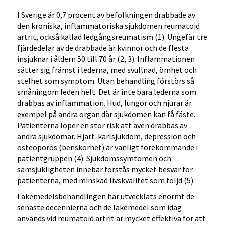
I Sverige är 0,7 procent av befolkningen drabbade av
den kroniska, inflammatoriska sjukdomen reumatoid
artrit, också kallad ledgångsreumatism (1). Ungefär tre
fjärdedelar av de drabbade är kvinnor och de flesta
insjuknar i åldern 50 till 70 år (2, 3). Inflammationen
sätter sig främst i lederna, med svullnad, ömhet och
stelhet som symptom. Utan behandling förstörs så
småningom leden helt. Det är inte bara lederna som
drabbas av inflammation. Hud, lungor och njurar är
exempel på andra organ där sjukdomen kan få fäste.
Patienterna löper en stor risk att även drabbas av
andra sjukdomar. Hjärt-kärlsjukdom, depression och
osteoporos (benskörhet) är vanligt förekommande i
patientgruppen (4). Sjukdomssymtomen och
samsjukligheten innebär förstås mycket besvär för
patienterna, med minskad livskvalitet som följd (5).
Läkemedelsbehandlingen har utvecklats enormt de
senaste decennierna och de läkemedel som idag
används vid reumatoid artrit är mycket effektiva för att