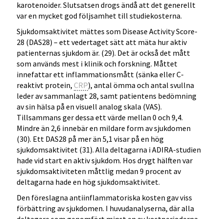
karotenoider. Slutsatsen drogs ändå att det generellt
var en mycket god följsamhet till studiekosterna.
Sjukdomsaktivitet mättes som Disease Activity Score-
28 (DAS28) – ett vedertaget sätt att mäta hur aktiv
patienternas sjukdom är. (29). Det är också det mått
som används mest i klinik och forskning. Måttet
innefattar ett inflammationsmått (sänka eller C-
reaktivt protein,
CRP
), antal ömma och antal svullna
leder av sammanlagt 28, samt patientens bedömning
av sin hälsa på en visuell analog skala (VAS).
Tillsammans ger dessa ett värde mellan 0 och 9,4.
Mindre än 2,6 innebär en mildare form av sjukdomen
(30). Ett DAS28 på mer än 5,1 visar på en hög
sjukdomsaktivitet (31). Alla deltagarna i ADIRA-studien
hade vid start en aktiv sjukdom. Hos drygt hälften var
sjukdomsaktiviteten måttlig medan 9 procent av
deltagarna hade en hög sjukdomsaktivitet.
Den föreslagna antiinflammatoriska kosten gav viss
förbättring av sjukdomen. I huvudanalyserna, där alla