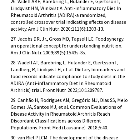
26. Vadell AKE, Bärebring L, Hulander E, Gjertsson I,
Lindqvist HM, Winkvist A. Anti-inflammatory Diet In
Rheumatoid Arthritis (ADIRA)-a randomized,
controlled crossover trial indicating effects on disease
activity. Am J Clin Nutr. 2020;111(6):1203-13.
27. Jacobs DR, Jr., Gross MD, Tapsell LC. Food synergy:
an operational concept for understanding nutrition.
Am J Clin Nutr. 2009;89(5):1543s-8s.
28. Wadell AT, Bärebring L, Hulander E, Gjertsson I,
Landberg R, Lindqvist H, et al. Dietary biomarkers and
food records indicate compliance to study diets in the
ADIRA (Anti-inflammatory Diet In Rheumatoid
Arthritis) trial. Front Nutr. 2023;10:1209787.
29. Canhão H, Rodrigues AM, Gregório MJ, Dias SS, Melo
Gomes JA, Santos MJ, et al. Common Evaluations of
Disease Activity in Rheumatoid Arthritis Reach
Discordant Classifications across Different
Populations. Front Med (Lausanne). 2018;5:40.
30. van Riel PLCM. The development of the disease