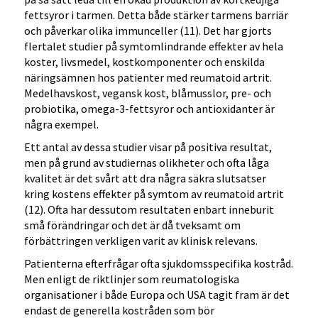
fettsyror i tarmen. Detta både stärker tarmens barriär
och påverkar olika immunceller (11). Det har gjorts
flertalet studier på symtomlindrande effekter av hela
koster, livsmedel, kostkomponenter och enskilda
näringsämnen hos patienter med reumatoid artrit.
Medelhavskost, vegansk kost, blåmusslor, pre- och
probiotika, omega-3-fettsyror och antioxidanter är
några exempel.
Ett antal av dessa studier visar på positiva resultat,
men på grund av studiernas olikheter och ofta låga
kvalitet är det svårt att dra några säkra slutsatser
kring kostens effekter på symtom av reumatoid artrit
(12). Ofta har dessutom resultaten enbart inneburit
små förändringar och det är då tveksamt om
förbättringen verkligen varit av klinisk relevans.
Patienterna efterfrågar ofta sjukdomsspecifika kostråd.
Men enligt de riktlinjer som reumatologiska
organisationer i både Europa och USA tagit fram är det
endast de generella kostråden som bör