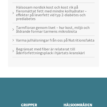
Hälsosam nordisk kost och kost rik på
fleromättat fett med mindre kolhydrater –
effekter på leverfett vid typ 2-diabetes och
prediabetes
Tarmfloran genom livet – hur kost, miljö och
åldrande formar tarmens mikrobiota
Varma julhälsningar från oss på Nutritionsfakta
Begränsat med fiber är relaterat till
åderförfettningsplack i hjärtats kranskärl
GRUPPER
HÄLSOOMRÅDEN