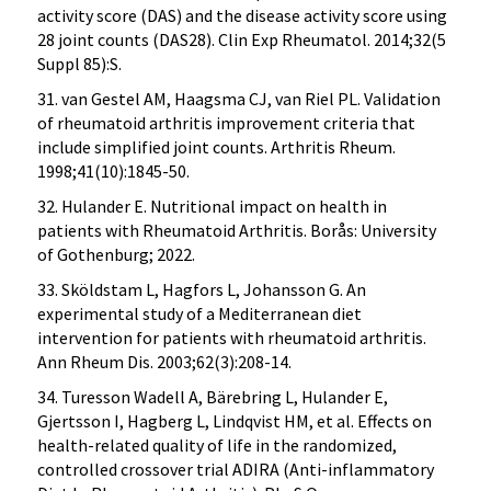
activity score (DAS) and the disease activity score using
28 joint counts (DAS28). Clin Exp Rheumatol. 2014;32(5
Suppl 85):S.
31. van Gestel AM, Haagsma CJ, van Riel PL. Validation
of rheumatoid arthritis improvement criteria that
include simplified joint counts. Arthritis Rheum.
1998;41(10):1845-50.
32. Hulander E. Nutritional impact on health in
patients with Rheumatoid Arthritis. Borås: University
of Gothenburg; 2022.
33. Sköldstam L, Hagfors L, Johansson G. An
experimental study of a Mediterranean diet
intervention for patients with rheumatoid arthritis.
Ann Rheum Dis. 2003;62(3):208-14.
34. Turesson Wadell A, Bärebring L, Hulander E,
Gjertsson I, Hagberg L, Lindqvist HM, et al. Effects on
health-related quality of life in the randomized,
controlled crossover trial ADIRA (Anti-inflammatory