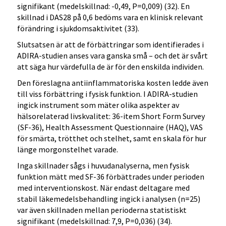
signifikant (medelskillnad: -0,49, P=0,009) (32). En
skillnad i DAS28 på 0,6 bedöms vara en klinisk relevant
förändring i sjukdomsaktivitet (33).
Slutsatsen är att de förbättringar som identifierades i
ADIRA-studien anses vara ganska små – och det är svårt
att säga hur värdefulla de är för den enskilda individen.
Den föreslagna antiinflammatoriska kosten ledde även
till viss förbättring i fysisk funktion. I ADIRA-studien
ingick instrument som mäter olika aspekter av
hälsorelaterad livskvalitet: 36-item Short Form Survey
(SF-36), Health Assessment Questionnaire (HAQ), VAS
för smärta, trötthet och stelhet, samt en skala för hur
länge morgonstelhet varade.
Inga skillnader sågs i huvudanalyserna, men fysisk
funktion mätt med SF-36 förbättrades under perioden
med interventionskost. När endast deltagare med
stabil läkemedelsbehandling ingick i analysen (n=25)
var även skillnaden mellan perioderna statistiskt
signifikant (medelskillnad: 7,9, P=0,036) (34).