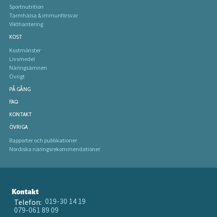
Sportnutrition
Tarmhälsa & immunförsvar
Vikthantering
KOST
Kostmönster
Livsmedel
Näringsämnen
Övrigt
PÅ GÅNG
FAQ
KONTAKT
ÖVRIGA
Rapporter och publikationer
Nordiska näringsrekommendationer
Kontakt
019-30 14 19
Telefon:
079-061 89 09