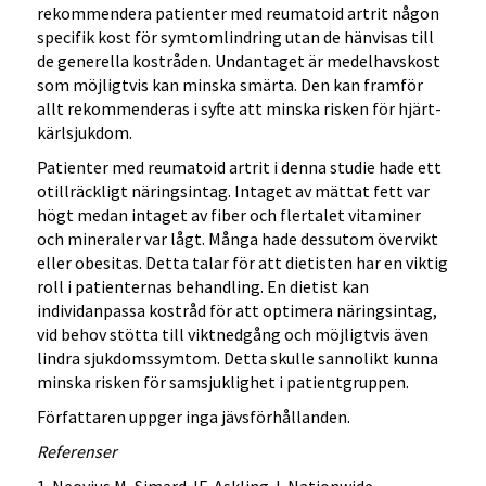
rekommendera patienter med reumatoid artrit någon
specifik kost för symtomlindring utan de hänvisas till
de generella kostråden. Undantaget är medelhavskost
som möjligtvis kan minska smärta. Den kan framför
allt rekommenderas i syfte att minska risken för hjärt-
kärlsjukdom.
Patienter med reumatoid artrit i denna studie hade ett
otillräckligt näringsintag. Intaget av mättat fett var
högt medan intaget av fiber och flertalet vitaminer
och mineraler var lågt. Många hade dessutom övervikt
eller obesitas. Detta talar för att dietisten har en viktig
roll i patienternas behandling. En dietist kan
individanpassa kostråd för att optimera näringsintag,
vid behov stötta till viktnedgång och möjligtvis även
lindra sjukdomssymtom. Detta skulle sannolikt kunna
minska risken för samsjuklighet i patientgruppen.
Författaren uppger inga jävsförhållanden.
Referenser