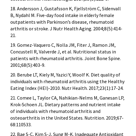
18. Andersson J, Gustafsson K, Fjellström C, Sidenvall
B, Nydahl M. Five-day food intake in elderly female
outpatients with Parkinson’s disease, rheumatoid
arthritis or stroke. J Nutr Health Aging. 2004;8(5):414-
21.
19. Gomez-Vaquero C, Nolla JM, Fiter J, Ramon JM,
Concustell R, Valverde J, et al. Nutritional status in
patients with rheumatoid arthritis. Joint Bone Spine.
2001;68(5):403-9.
20. Berube LT, Kiely M, Yazici Y, Woolf K. Diet quality of
individuals with rheumatoid arthritis using the Healthy
Eating Index (HEI)-2010. Nutr Health. 2017;23(1):17-24.
21. Comee L, Taylor CA, Nahikian-Nelms M, Ganesan LP,
Krok-Schoen JL. Dietary patterns and nutrient intake
of individuals with rheumatoid arthritis and
osteoarthritis in the United States. Nutrition. 2019;67-
68:110533.
22. Bae S-C, Kim S-J, Sung M-K. Inadequate Antioxidant