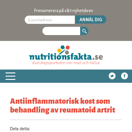
Prenumerera på vårt nyhetsbrev
Antiinflammatorisk kost som
behandling av reumatoid artrit
Dela detta: