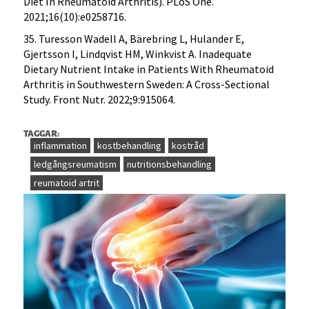
Diet In Rheumatoid Arthritis). PLoS One.
2021;16(10):e0258716.
35. Turesson Wadell A, Bärebring L, Hulander E,
Gjertsson I, Lindqvist HM, Winkvist A. Inadequate
Dietary Nutrient Intake in Patients With Rheumatoid
Arthritis in Southwestern Sweden: A Cross-Sectional
Study. Front Nutr. 2022;9:915064.
TAGGAR:
inflammation
kostbehandling
kostråd
ledgångsreumatism
nutritionsbehandling
reumatoid artrit