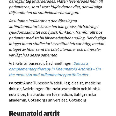
näringsintag utvärderades. Maten levererades hem till
patienterna, som i stort följde denna diet, det vill säga
följsamheten till studiekosterna var god.
Resultaten indikerar att den föreslagna
antiinflammatoriska kosten kan ge viss förbättring i
sjukdomsaktivitet och fysisk funktion, framför allt hos
patienter med stabil läkemedelsbehandling. Det dagliga
intaget innan studiestart av mättat fett var högt, medan
intaget av fiber samt flertalet vitaminer och mineraler
var lågt hos dessa patienter.
Artikeln är baserad på avhandlingen
Diet as a
complementary therapy in Rheumatoid Arthritis – On
the menu: An anti-inflammatory portfolio diet
>> text:
Anna Turesson Wadell, leg. dietist, medicine
doktor, Avdelningen för invärtesmedicin och klinisk
nutrition, Institutionen för medicin, Sahlgrenska
akademin, Göteborgs universitet, Göteborg
Reumatoid artrit