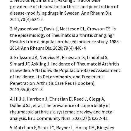
1. Neovius M, Simard JF, Askling J. Nationwide
prevalence of rheumatoid arthritis and penetration of
disease-modifying drugs in Sweden. Ann Rheum Dis.
2011;70(4):624-9.
2. Myasoedova E, Davis J, Matteson EL, Crowson CS. Is
the epidemiology of rheumatoid arthritis changing?
Results from a population-based incidence study, 1985-
2014. Ann Rheum Dis. 2020;79(4):440-4.
3. Eriksson JK, Neovius M, Ernestam S, Lindblad S,
Simard JF, Askling J. Incidence of Rheumatoid Arthritis
in Sweden: A Nationwide Population‐Based Assessment
of Incidence, Its Determinants, and Treatment
Penetration. Arthritis Care Res (Hoboken).
2013;65(6):870-8.
4. Hill J, Harrison J, Christian D, Reed J, Clegg A,
Duffield SJ, et al. The prevalence of comorbidity in
rheumatoid arthritis: a systematic review and meta-
analysis. Br J Community Nurs. 2022;27(5):232-41.
5. Matcham F, Scott IC, Rayner L, Hotopf M, Kingsley