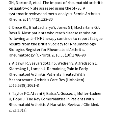
GH, Norton S, et al. The impact of rheumatoid arthritis
on quality-of-life assessed using the SF-36: A
systematic review and meta-analysis. Semin Arthritis
Rheum. 2014;44(2):123-30.
6. Druce KL, Bhattacharya Y, Jones GT, Macfarlane GJ,
Basu N. Most patients who reach disease remission
following anti-TNF therapy continue to report fatigue:
results from the British Society for Rheumatology
Biologics Register for Rheumatoid Arthritis.
Rheumatology (Oxford). 2016;55(10):1786-90.
7. Altawil R, Saevarsdottir S, Wedren S, Alfredsson L,
Klareskog L, Lampa J. Remaining Pain in Early
Rheumatoid Arthritis Patients Treated With
Methotrexate. Arthritis Care Res (Hoboken).
2016;68(8):1061-8.
8. Taylor PC, Atzeni F, Balsa A, Gossec L, Müller-Ladner
U, Pope J. The Key Comorbidities in Patients with
Rheumatoid Arthritis: A Narrative Review. J Clin Med.
2021;10(3).