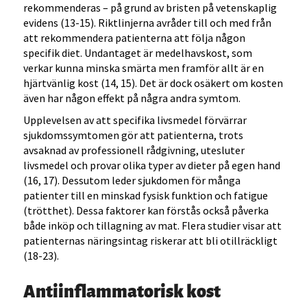
rekommenderas – på grund av bristen på vetenskaplig
evidens (13-15). Riktlinjerna avråder till och med från
att rekommendera patienterna att följa någon
specifik diet. Undantaget är medelhavskost, som
verkar kunna minska smärta men framför allt är en
hjärtvänlig kost (14, 15). Det är dock osäkert om kosten
även har någon effekt på några andra symtom.
Upplevelsen av att specifika livsmedel förvärrar
sjukdomssymtomen gör att patienterna, trots
avsaknad av professionell rådgivning, utesluter
livsmedel och provar olika typer av dieter på egen hand
(16, 17). Dessutom leder sjukdomen för många
patienter till en minskad fysisk funktion och fatigue
(trötthet). Dessa faktorer kan förstås också påverka
både inköp och tillagning av mat. Flera studier visar att
patienternas näringsintag riskerar att bli otillräckligt
(18-23).
Antiinflammatorisk kost