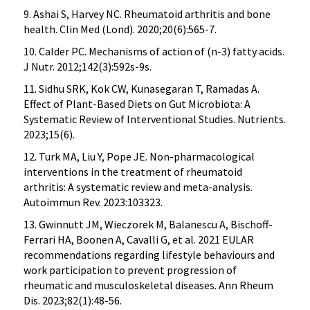
9. Ashai S, Harvey NC. Rheumatoid arthritis and bone
health. Clin Med (Lond). 2020;20(6):565-7.
10. Calder PC. Mechanisms of action of (n-3) fatty acids.
J Nutr. 2012;142(3):592s-9s.
11. Sidhu SRK, Kok CW, Kunasegaran T, Ramadas A.
Effect of Plant-Based Diets on Gut Microbiota: A
Systematic Review of Interventional Studies. Nutrients.
2023;15(6).
12. Turk MA, Liu Y, Pope JE. Non-pharmacological
interventions in the treatment of rheumatoid
arthritis: A systematic review and meta-analysis.
Autoimmun Rev. 2023:103323.
13. Gwinnutt JM, Wieczorek M, Balanescu A, Bischoff-
Ferrari HA, Boonen A, Cavalli G, et al. 2021 EULAR
recommendations regarding lifestyle behaviours and
work participation to prevent progression of
rheumatic and musculoskeletal diseases. Ann Rheum
Dis. 2023;82(1):48-56.