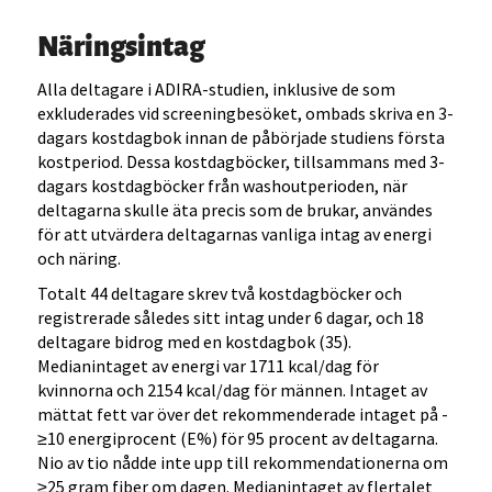
Näringsintag
Alla deltagare i ADIRA-studien, inklusive de som
exkluderades vid screeningbesöket, ombads skriva en 3-
dagars kostdagbok innan de påbörjade studiens första
kostperiod. Dessa kostdagböcker, tillsammans med 3-
dagars kostdagböcker från washoutperioden, när
deltagarna skulle äta precis som de brukar, användes
för att utvärdera deltagarnas vanliga intag av energi
och näring.
Totalt 44 deltagare skrev två kostdagböcker och
registrerade således sitt intag under 6 dagar, och 18
deltagare bidrog med en kostdagbok (35).
Medianintaget av energi var 1711 kcal/dag för
kvinnorna och 2154 kcal/dag för männen. Intaget av
mättat fett var över det rekommenderade intaget på ­­­
≥10 energiprocent (E%) för 95 procent av deltagarna.
Nio av tio nådde inte upp till rekommendationerna om
≥25 gram fiber om dagen. Medianintaget av flertalet