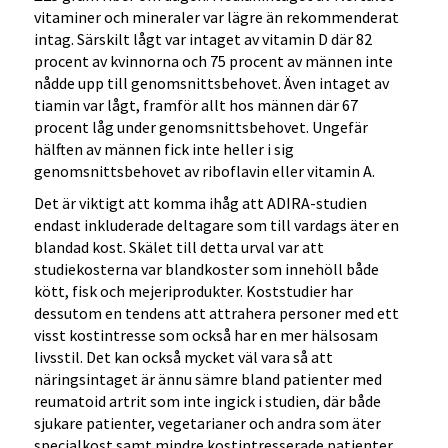
vitaminer och mineraler var lägre än rekommenderat
intag. Särskilt lågt var intaget av vitamin D där 82
procent av kvinnorna och 75 procent av männen inte
nådde upp till genomsnittsbehovet. Även intaget av
tiamin var lågt, framför allt hos männen där 67
procent låg under genomsnittsbehovet. Ungefär
hälften av männen fick inte heller i sig
genomsnittsbehovet av riboflavin eller vitamin A.
Det är viktigt att komma ihåg att ADIRA-studien
endast inkluderade deltagare som till vardags äter en
blandad kost. Skälet till detta urval var att
studiekosterna var blandkoster som innehöll både
kött, fisk och mejeriprodukter. Koststudier har
dessutom en tendens att attrahera personer med ett
visst kostintresse som också har en mer hälsosam
livsstil. Det kan också mycket väl vara så att
näringsintaget är ännu sämre bland patienter med
reumatoid artrit som inte ingick i studien, där både
sjukare patienter, vegetarianer och andra som äter
specialkost samt mindre kostintresserade patienter