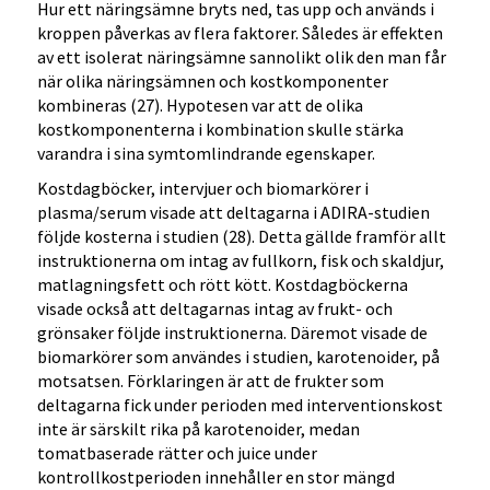
Hur ett näringsämne bryts ned, tas upp och används i
kroppen påverkas av flera faktorer. Således är effekten
av ett isolerat näringsämne sannolikt olik den man får
när olika näringsämnen och kostkomponenter
kombineras (27). Hypotesen var att de olika
kostkomponenterna i kombination skulle stärka
varandra i sina symtomlindrande egenskaper.
Kostdagböcker, intervjuer och biomarkörer i
plasma/serum visade att deltagarna i ADIRA-studien
följde kosterna i studien (28). Detta gällde framför allt
instruktionerna om intag av fullkorn, fisk och skaldjur,
matlagningsfett och rött kött. Kostdagböckerna
visade också att deltagarnas intag av frukt- och
grönsaker följde instruktionerna. Däremot visade de
biomarkörer som användes i studien, karotenoider, på
motsatsen. Förklaringen är att de frukter som
deltagarna fick under perioden med interventionskost
inte är särskilt rika på karotenoider, medan
tomatbaserade rätter och juice under
kontrollkostperioden innehåller en stor mängd