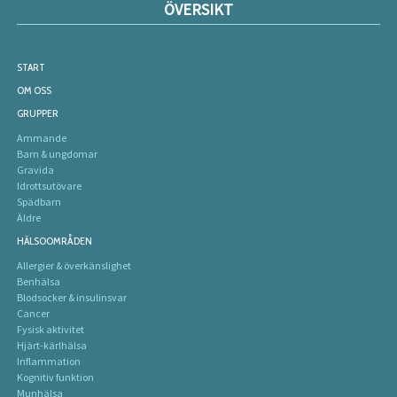
ÖVERSIKT
START
OM OSS
GRUPPER
Ammande
Barn & ungdomar
Gravida
Idrottsutövare
Spädbarn
Äldre
HÄLSOOMRÅDEN
Allergier & överkänslighet
Benhälsa
Blodsocker & insulinsvar
Cancer
Fysisk aktivitet
Hjärt-kärlhälsa
Inflammation
Kognitiv funktion
Munhälsa