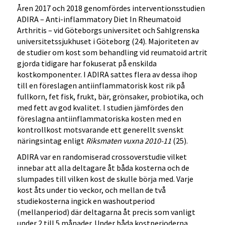
Åren 2017 och 2018 genomfördes interventionsstudien
ADIRA – Anti-inflammatory Diet In Rheumatoid
Arthritis – vid Göteborgs universitet och Sahlgrenska
universitetssjukhuset i Göteborg (24). Majoriteten av
de studier om kost som behandling vid reumatoid artrit
gjorda tidigare har fokuserat på enskilda
kostkomponenter. I ADIRA sattes flera av dessa ihop
till en föreslagen antiinflammatorisk kost rik på
fullkorn, fet fisk, frukt, bär, grönsaker, probiotika, och
med fett av god kvalitet. I studien jämfördes den
föreslagna antiinflammatoriska kosten med en
kontrollkost motsvarande ett generellt svenskt
näringsintag enligt
Riksmaten vuxna 2010-11
(25).
ADIRA var en randomiserad crossoverstudie vilket
innebar att alla deltagare åt båda kosterna och de
slumpades till vilken kost de skulle börja med. Varje
kost åts under tio veckor, och mellan de två
studiekosterna ingick en washoutperiod
(mellanperiod) där deltagarna åt precis som vanligt
under 2 till 5 månader. Under båda kostperioderna