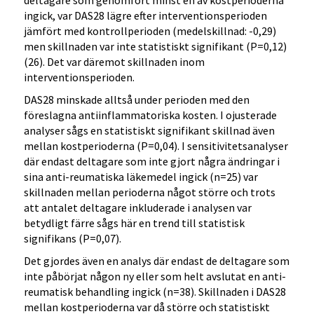
deltagare som genomfört minst en av kostperioderna
ingick, var DAS28 lägre efter interventionsperioden
jämfört med kontrollperioden (medelskillnad: -0,29)
men skillnaden var inte statistiskt signifikant (P=0,12)
(26). Det var däremot skillnaden inom
interventionsperioden.
DAS28 minskade alltså under perioden med den
föreslagna antiinflammatoriska kosten. I ojusterade
analyser sågs en statistiskt signifikant skillnad även
mellan kostperioderna (P=0,04). I sensitivitetsanalyser
där endast deltagare som inte gjort några ändringar i
sina anti-reumatiska läkemedel ingick (n=25) var
skillnaden mellan perioderna något större och trots
att antalet deltagare inkluderade i analysen var
betydligt färre sågs här en trend till statistisk
signifikans (P=0,07).
Det gjordes även en analys där endast de deltagare som
inte påbörjat någon ny eller som helt avslutat en anti-
reumatisk behandling ingick (n=38). Skillnaden i DAS28
mellan kostperioderna var då större och statistiskt