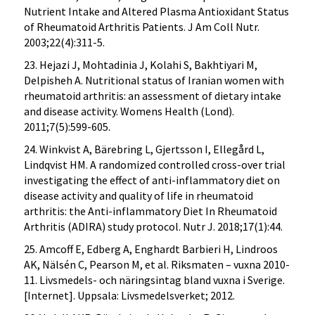
Nutrient Intake and Altered Plasma Antioxidant Status
of Rheumatoid Arthritis Patients. J Am Coll Nutr.
2003;22(4):311-5.
23. Hejazi J, Mohtadinia J, Kolahi S, Bakhtiyari M,
Delpisheh A. Nutritional status of Iranian women with
rheumatoid arthritis: an assessment of dietary intake
and disease activity. Womens Health (Lond).
2011;7(5):599-605.
24. Winkvist A, Bärebring L, Gjertsson I, Ellegård L,
Lindqvist HM. A randomized controlled cross-over trial
investigating the effect of anti-inflammatory diet on
disease activity and quality of life in rheumatoid
arthritis: the Anti-inflammatory Diet In Rheumatoid
Arthritis (ADIRA) study protocol. Nutr J. 2018;17(1):44.
25. Amcoff E, Edberg A, Enghardt Barbieri H, Lindroos
AK, Nälsén C, Pearson M, et al. Riksmaten – vuxna 2010-
11. Livsmedels- och näringsintag bland vuxna i Sverige.
[Internet]. Uppsala: Livsmedelsverket; 2012.