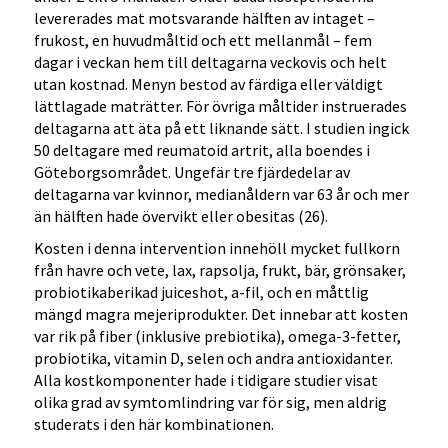
levererades mat motsvarande hälften av intaget –
frukost, en huvudmåltid och ett mellanmål – fem
dagar i veckan hem till deltagarna veckovis och helt
utan kostnad. Menyn bestod av färdiga eller väldigt
lättlagade maträtter. För övriga måltider instruerades
deltagarna att äta på ett liknande sätt. I studien ingick
50 deltagare med reumatoid artrit, alla boendes i
Göteborgsområdet. Ungefär tre fjärdedelar av
deltagarna var kvinnor, medianåldern var 63 år och mer
än hälften hade övervikt eller obesitas (26).
Kosten i denna intervention innehöll mycket fullkorn
från havre och vete, lax, rapsolja, frukt, bär, grönsaker,
probiotikaberikad juiceshot, a-fil, och en måttlig
mängd magra mejeriprodukter. Det innebar att kosten
var rik på fiber (inklusive prebiotika), omega-3-fetter,
probiotika, vitamin D, selen och andra antioxidanter.
Alla kostkomponenter hade i tidigare studier visat
olika grad av symtomlindring var för sig, men aldrig
studerats i den här kombinationen.