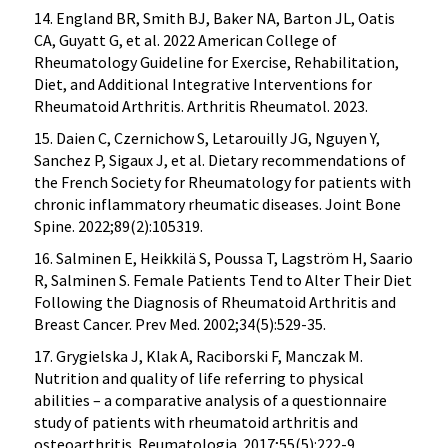
14. England BR, Smith BJ, Baker NA, Barton JL, Oatis
CA, Guyatt G, et al. 2022 American College of
Rheumatology Guideline for Exercise, Rehabilitation,
Diet, and Additional Integrative Interventions for
Rheumatoid Arthritis. Arthritis Rheumatol. 2023.
15. Daien C, Czernichow S, Letarouilly JG, Nguyen Y,
Sanchez P, Sigaux J, et al. Dietary recommendations of
the French Society for Rheumatology for patients with
chronic inflammatory rheumatic diseases. Joint Bone
Spine. 2022;89(2):105319.
16. Salminen E, Heikkilä S, Poussa T, Lagström H, Saario
R, Salminen S. Female Patients Tend to Alter Their Diet
Following the Diagnosis of Rheumatoid Arthritis and
Breast Cancer. Prev Med. 2002;34(5):529-35.
17. Grygielska J, Klak A, Raciborski F, Manczak M.
Nutrition and quality of life referring to physical
abilities – a comparative analysis of a questionnaire
study of patients with rheumatoid arthritis and
osteoarthritis. Reumatologia. 2017;55(5):222-9.