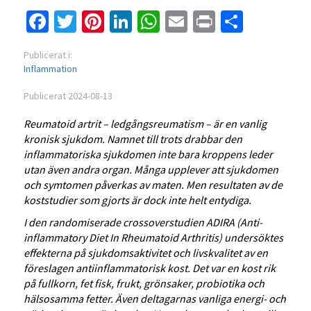
Facebook
Twitter
Pinterest
LinkedIn
WhatsApp
Email
Print
Dela
Publicerat i:
Inflammation
Publicerat 2024-08-13
Reumatoid artrit – ledgångsreumatism – är en vanlig
kronisk sjukdom. Namnet till trots drabbar den
inflammatoriska sjukdomen inte bara kroppens leder
utan även andra organ. Många upplever att sjukdomen
och symtomen påverkas av maten. Men resultaten av de
koststudier som gjorts är dock inte helt entydiga.
I den randomiserade crossoverstudien ADIRA (Anti-
inflammatory Diet In Rheumatoid Arthritis) undersöktes
effekterna på sjukdomsaktivitet och livskvalitet av en
föreslagen antiinflammatorisk kost. Det var en kost rik
på fullkorn, fet fisk, frukt, grönsaker, probiotika och
hälsosamma fetter. Även deltagarnas vanliga energi- och