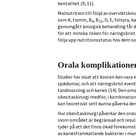
bentäthet (9, 11).
Malnutrition till följd av överviktskir
som A, tiamin, B
, B
, D, E, folsyra, 
6
12
genomgått kirurgisk behandling får där
för att minska risken för näringsbri
följa upp nutritionsstatus hos dem so
Orala komplikationer 
Studier har visat att kosten kan vara 
sjukdomar, och att näringsbrist even
tandlossning och karies (14). Den o
obesitaskirurgi medför, i kombinatio
kan teoretiskt sett kunna påverka den
Hur obesitaskirurgi påverkar den oral
inom området är begränsad och resulta
tyder på att det finns ökad förekomst 
av kariesframkallande bakterier i mun