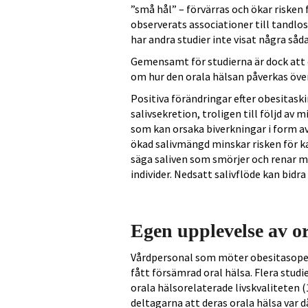
”små hål” – förvärras och ökar risken 
observerats associationer till tandl
har andra studier inte visat några så
Gemensamt för studierna är dock att d
om hur den orala hälsan påverkas över
Positiva förändringar efter obesitaski
salivsekretion, troligen till följd av 
som kan orsaka biverkningar i form av
ökad salivmängd minskar risken för kari
säga saliven som smörjer och renar 
individer. Nedsatt salivflöde kan bidra t
Egen upplevelse av or
Vårdpersonal som möter obesitasopere
fått försämrad oral hälsa. Flera stud
orala hälsorelaterade livskvaliteten (1
deltagarna att deras orala hälsa var 