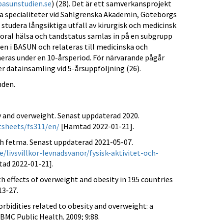
asunstudien.se
) (28). Det är ett samverkansprojekt
a specialiteter vid Sahlgrenska Akademin, Göteborgs
 studera långsiktiga utfall av kirurgisk och medicinsk
ral hälsa och tandstatus samlas in på en subgrupp
en i BASUN och relateras till medicinska och
neras under en 10-årsperiod. För närvarande pågår
er datainsamling vid 5-årsuppföljning (26).
nden.
y and overweight. Senast uppdaterad 2020.
tsheets/fs311/en/
[Hämtad 2022-01-21].
h fetma. Senast uppdaterad 2021-05-07.
livsvillkor-levnadsvanor/fysisk-aktivitet-och-
ad 2022-01-21].
lth effects of overweight and obesity in 195 countries
13-27.
orbidities related to obesity and overweight: a
BMC Public Health. 2009; 9:88.