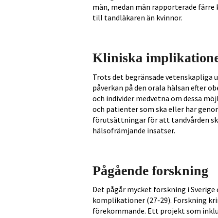
män, medan män rapporterade färre k
till tandläkaren än kvinnor.
Kliniska implikation
Trots det begränsade vetenskapliga un
påverkan på den orala hälsan efter obe
och individer medvetna om dessa möjl
och patienter som ska eller har genom
förutsättningar för att tandvården s
hälsofrämjande insatser.
Pågående forskning
Det pågår mycket forskning i Sverige 
komplikationer (27-29). Forskning krin
förekommande. Ett projekt som inklu