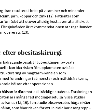
urgi kan resultera i brist på vitaminer och mineraler
kalcium, järn, koppar och zink (12). Patienter som
för rådet att utöver allsidig kost, även äta tillskott
st. För sjukvården är rekommendationen att regelbundet
m opererats (13).
efter obesitaskirurgi
en bidragande orsak till utvecklingen av orala
tuellt kan öka risken för uppkomsten av både
mstrukturering av magtarm-kanalen som
n med förändringar i ätmönster och måltidsfrekvens,
 orala hälsan efter operationen.
a hälsan är däremot otillräckligt studerat. Forskningen
ten är i många fall motsägelsefulla. Vissa studier
av karies (15, 16). I en studie observerades höga nivåer
hålan, som ökar risken för att initiala kariesangrepp –