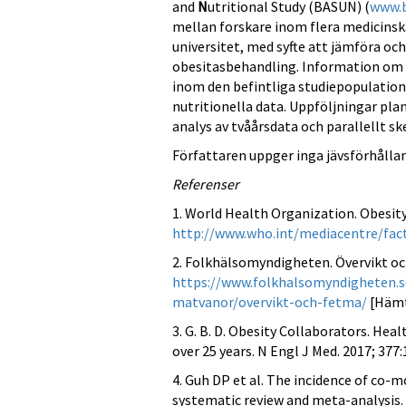
and
N
utritional Study (BASUN) (
www.b
mellan forskare inom flera medicinsk
universitet, med syfte att jämföra och
obesitasbehandling. Information om o
inom den befintliga studiepopulation
nutritionella data. Uppföljningar pla
analys av tvåårsdata och parallellt sk
Författaren uppger inga jävsförhålla
Referenser
1. World Health Organization. Obesit
http://www.who.int/mediacentre/fac
2. Folkhälsomyndigheten. Övervikt oc
https://www.folkhalsomyndigheten.se/
matvanor/overvikt-och-fetma/
[Hämt
3. G. B. D. Obesity Collaborators. Hea
over 25 years. N Engl J Med. 2017; 377:
4. Guh DP et al. The incidence of co-m
systematic review and meta-analysis. 