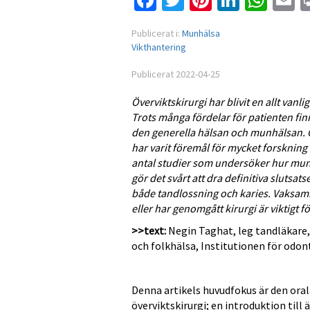
Facebook
Twitter
Pinterest
Linked
Wha
E
Publicerat i:
Munhälsa
Vikthantering
Publicerat 2022-04-25
Överviktskirurgi har blivit en allt vanl
Trots många fördelar för patienten fi
den generella hälsan och munhälsan. G
har varit föremål för mycket forskning
antal studier som undersöker hur mun
gör det svårt att dra definitiva slutsats
både tandlossning och karies. Vaksam
eller har genomgått kirurgi är viktigt 
>>text:
Negin Taghat, leg tandläkare,
och folkhälsa, Institutionen för odo
Denna artikels huvudfokus är den orala
överviktskirurgi; en introduktion till 