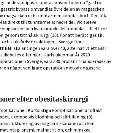
verige är de vanligaste operationsmetoderna ”gastric
d gastric bypass omvandlas övre delen av magsäcken
n av magsäcken och tunntarmen kopplas bort. Den lilla
s direkt till tunntarmens nedre del. Vid sleeve
 magsäcken och kvarvarande del ombildas till ett rör
n genom titthålskirurgi (10). För att berättigas till
 och sjukvårdsförsäkringen i Sverige finns
 BMI ska antingen vara över 40, alternativt ett BMI
 diabetes eller hjärt-kärlsjukdomar. År 2020
erationer i Sverige, varav 30 procent finansierades av
var en något vanligare operationsmetod än gastric
ner efter obesitaskirurgi
omplikationer. Kortsiktiga komplikationer är oftast
eppet, exempelvis blödning och sårbildning (9).
å omstrukturering av magtarm-kanalen och kan
matintag, anemi, malnutrition, och minskad