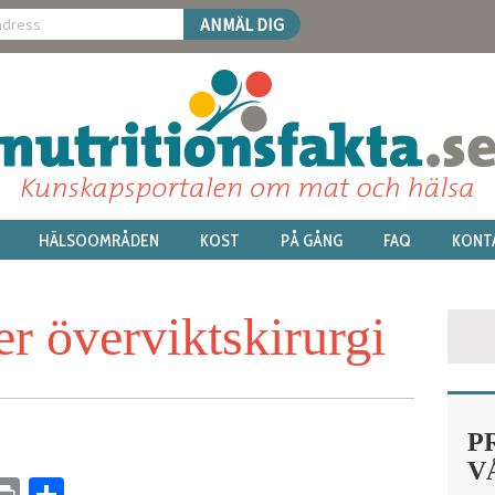
HÄLSOOMRÅDEN
KOST
PÅ GÅNG
FAQ
KONT
r överviktskirurgi
P
V