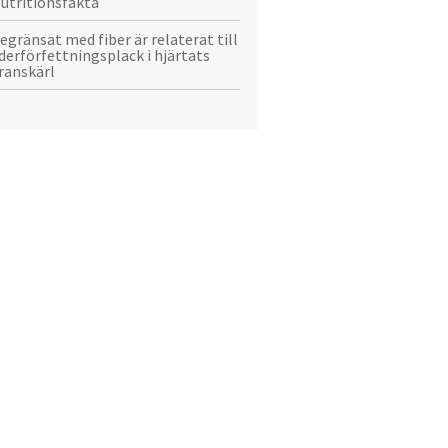
utritionsfakta
egränsat med fiber är relaterat till
derförfettningsplack i hjärtats
ranskärl