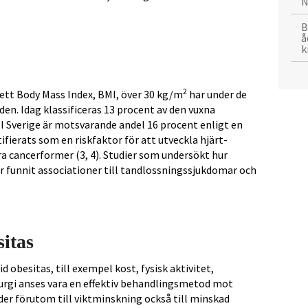
N
B
å
k
2
 ett Body Mass Index, BMI, över 30 kg/m
har under de
den. Idag klassificeras 13 procent av den vuxna
 I Sverige är motsvarande andel 16 procent enligt en
tifierats som en riskfaktor för att utveckla hjärt-
ra cancerformer (3, 4). Studier som undersökt hur
r funnit associationer till tandlossningssjukdomar och
itas
 obesitas, till exempel kost, fysisk aktivitet,
rurgi anses vara en effektiv behandlingsmetod mot
eder förutom till viktminskning också till minskad