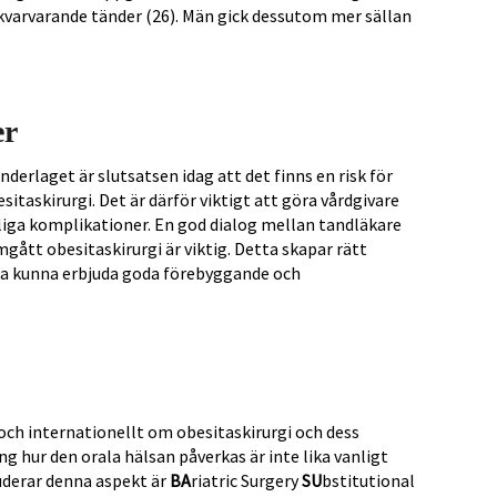
varvarande tänder (26). Män gick dessutom mer sällan
er
derlaget är slutsatsen idag att det finns en risk för
sitaskirurgi. Det är därför viktigt att göra vårdgivare
iga komplikationer. En god dialog mellan tandläkare
gått obesitaskirurgi är viktig. Detta skapar rätt
ka kunna erbjuda goda förebyggande och
och internationellt om obesitaskirurgi och dess
g hur den orala hälsan påverkas är inte lika vanligt
derar denna aspekt är
BA
riatric Surgery
SU
bstitutional