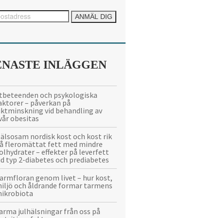
ENASTE INLÄGGEN
tbeteenden och psykologiska
aktorer – påverkan på
iktminskning vid behandling av
vår obesitas
älsosam nordisk kost och kost rik
å fleromättat fett med mindre
olhydrater – effekter på leverfett
id typ 2-diabetes och prediabetes
armfloran genom livet – hur kost,
iljö och åldrande formar tarmens
ikrobiota
arma julhälsningar från oss på