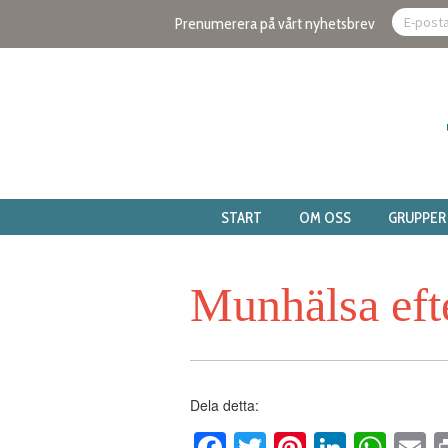
Prenumerera på vårt nyhetsbrev
START
OM OSS
GRUPPER
Munhälsa efte
Dela detta: