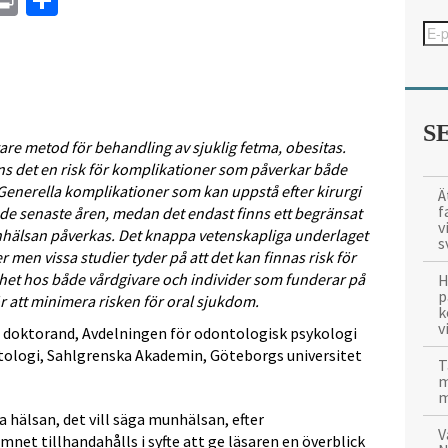
In
tsApp
mail
Print
Dela
S
igare metod för behandling av sjuklig fetma, obesitas.
nns det en risk för komplikationer som påverkar både
enerella komplikationer som kan uppstå efter kirurgi
Ä
f
 de senaste åren, medan det endast finns ett begränsat
v
hälsan påverkas. Det knappa vetenskapliga underlaget
s
er men vissa studier tyder på att det kan finnas risk för
het hos både vårdgivare och individer som funderar på
H
p
för att minimera risken för oral sjukdom.
k
v
 doktorand, Avdelningen för odontologisk psykologi
ntologi, Sahlgrenska Akademin, Göteborgs universitet
T
m
m
 hälsan, det vill säga munhälsan, efter
V
ämnet tillhandahålls i syfte att ge läsaren en överblick