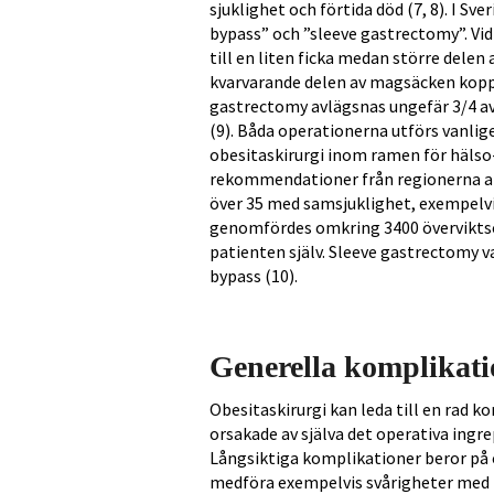
sjuklighet och förtida död (7, 8). I S
bypass” och ”sleeve gastrectomy”. Vi
till en liten ficka medan större dele
kvarvarande delen av magsäcken koppla
gastrectomy avlägsnas ungefär 3/4 av
(9). Båda operationerna utförs vanlige
obesitaskirurgi inom ramen för hälso-
rekommendationer från regionerna att
över 35 med samsjuklighet, exempelvis
genomfördes omkring 3400 överviktsop
patienten själv. Sleeve gastrectomy 
bypass (10).
Generella komplikatio
Obesitaskirurgi kan leda till en rad k
orsakade av själva det operativa ingr
Långsiktiga komplikationer beror p
medföra exempelvis svårigheter med 