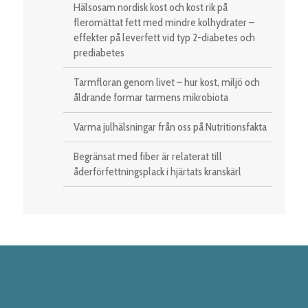
Hälsosam nordisk kost och kost rik på
fleromättat fett med mindre kolhydrater –
effekter på leverfett vid typ 2-diabetes och
prediabetes
Tarmfloran genom livet – hur kost, miljö och
åldrande formar tarmens mikrobiota
Varma julhälsningar från oss på Nutritionsfakta
Begränsat med fiber är relaterat till
åderförfettningsplack i hjärtats kranskärl