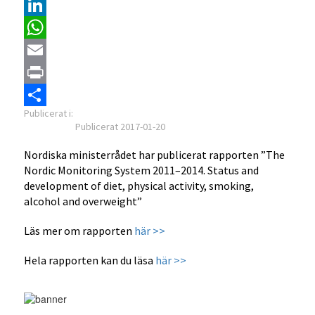
Pinterest
LinkedIn
WhatsApp
Email
Print
Dela
Publicerat i:
Publicerat 2017-01-20
Nordiska ministerrådet har publicerat rapporten ”The
Nordic Monitoring System 2011–2014. Status and
development of diet, physical activity, smoking,
alcohol and overweight”
Läs mer om rapporten
här >>
Hela rapporten kan du läsa
här >>