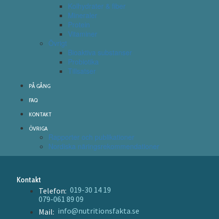
Kolhydrater & fiber
Mineraler
Protein
Vitaminer
Övrigt
Bioaktiva substanser
Probiotika
Tillsatser
PÅ GÅNG
FAQ
KONTAKT
ÖVRIGA
Rapporter och publikationer
Nordiska näringsrekommendationer
Kontakt
019-30 14 19
Telefon:
079-061 89 09
info@nutritionsfakta.se
Mail: