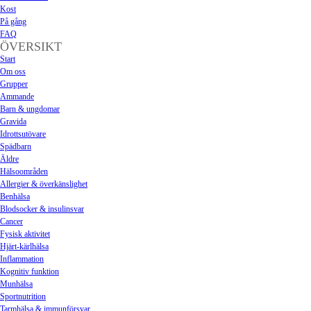
Kost
På gång
FAQ
ÖVERSIKT
Start
Om oss
Grupper
Ammande
Barn & ungdomar
Gravida
Idrottsutövare
Spädbarn
Äldre
Hälsoområden
Allergier & överkänslighet
Benhälsa
Blodsocker & insulinsvar
Cancer
Fysisk aktivitet
Hjärt-kärlhälsa
Inflammation
Kognitiv funktion
Munhälsa
Sportnutrition
Tarmhälsa & immunförsvar