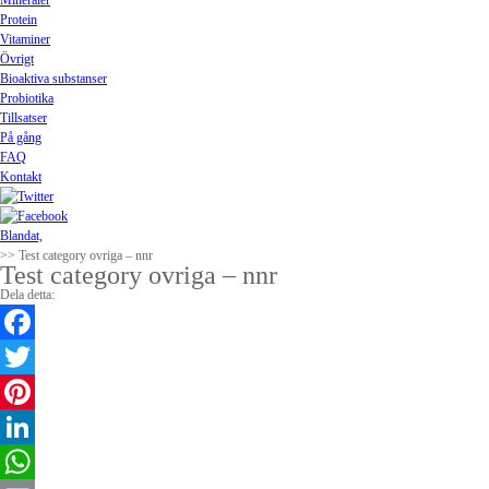
Mineraler
Protein
Vitaminer
Övrigt
Bioaktiva substanser
Probiotika
Tillsatser
På gång
FAQ
Kontakt
Blandat,
>> Test category ovriga – nnr
Test category ovriga – nnr
Dela detta:
Facebook
Twitter
Pinterest
LinkedIn