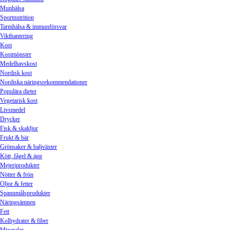
Munhälsa
Sportnutrition
Tarmhälsa & immunförsvar
Vikthantering
Kost
Kostmönster
Medelhavskost
Nordisk kost
Nordiska näringsrekommendationer
Populära dieter
Vegetarisk kost
Livsmedel
Drycker
Fisk & skaldjur
Frukt & bär
Grönsaker & baljväxter
Kött, fågel & ägg
Mejeriprodukter
Nötter & frön
Oljor & fetter
Spannmålsprodukter
Näringsämnen
Fett
Kolhydrater & fiber