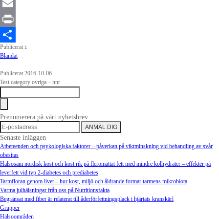
WhatsApp
Email
Print
Publicerat i:
Dela
Blandat
Publicerat 2016-10-06
Test category ovriga – nnr
Prenumerera på vårt nyhetsbrev
Senaste inläggen
Ätbeteenden och psykologiska faktorer – påverkan på viktminskning vid behandling av svår
obesitas
Hälsosam nordisk kost och kost rik på fleromättat fett med mindre kolhydrater – effekter på
leverfett vid typ 2-diabetes och prediabetes
Tarmfloran genom livet – hur kost, miljö och åldrande formar tarmens mikrobiota
Varma julhälsningar från oss på Nutritionsfakta
Begränsat med fiber är relaterat till åderförfettningsplack i hjärtats kranskärl
Grupper
Hälsoområden