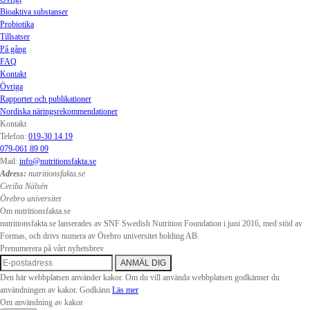
Bioaktiva substanser
Probiotika
Tillsatser
På gång
FAQ
Kontakt
Övriga
Rapporter och publikationer
Nordiska näringsrekommendationer
Kontakt
Telefon:
019-30 14 19
079-061 89 09
Mail:
info@nutritionsfakta.se
Adress:
nutritionsfakta.se
Cecilia Nälsén
Örebro universitet
Om nutritionsfakta.se
nutritionsfakta.se lanserades av SNF Swedish Nutrition Foundation i juni 2016, med stöd av
Formas, och drivs numera av Örebro universitet holding AB.
Prenumerera på vårt nyhetsbrev
Den här webbplatsen använder kakor. Om du vill använda webbplatsen godkänner du
användningen av kakor.
Godkänn
Läs mer
Om användning av kakor