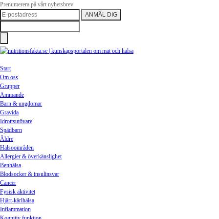
Prenumerera på vårt nyhetsbrev
Start
Om oss
Grupper
Ammande
Barn & ungdomar
Gravida
Idrottsutövare
Spädbarn
Äldre
Hälsoområden
Allergier & överkänslighet
Benhälsa
Blodsocker & insulinsvar
Cancer
Fysisk aktivitet
Hjärt-kärlhälsa
Inflammation
Kognitiv funktion