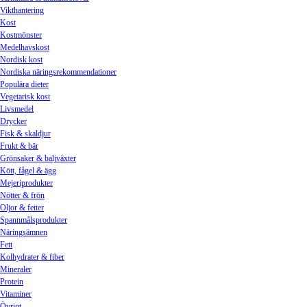
Vikthantering
Kost
Kostmönster
Medelhavskost
Nordisk kost
Nordiska näringsrekommendationer
Populära dieter
Vegetarisk kost
Livsmedel
Drycker
Fisk & skaldjur
Frukt & bär
Grönsaker & baljväxter
Kött, fågel & ägg
Mejeriprodukter
Nötter & frön
Oljor & fetter
Spannmålsprodukter
Näringsämnen
Fett
Kolhydrater & fiber
Mineraler
Protein
Vitaminer
Övrigt