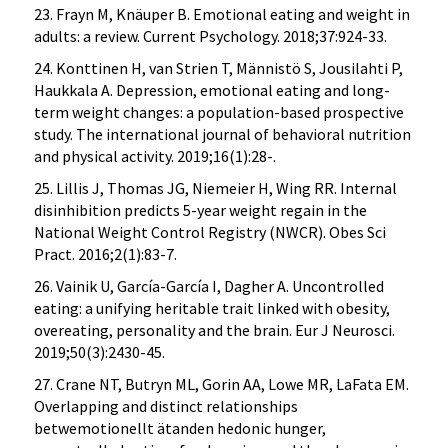
23. Frayn M, Knäuper B. Emotional eating and weight in
adults: a review. Current Psychology. 2018;37:924-33.
24. Konttinen H, van Strien T, Männistö S, Jousilahti P,
Haukkala A. Depression, emotional eating and long-
term weight changes: a population-based prospective
study. The international journal of behavioral nutrition
and physical activity. 2019;16(1):28-.
25. Lillis J, Thomas JG, Niemeier H, Wing RR. Internal
disinhibition predicts 5-year weight regain in the
National Weight Control Registry (NWCR). Obes Sci
Pract. 2016;2(1):83-7.
26. Vainik U, García-García I, Dagher A. Uncontrolled
eating: a unifying heritable trait linked with obesity,
overeating, personality and the brain. Eur J Neurosci.
2019;50(3):2430-45.
27. Crane NT, Butryn ML, Gorin AA, Lowe MR, LaFata EM.
Overlapping and distinct relationships
betwemotionellt ätanden hedonic hunger,