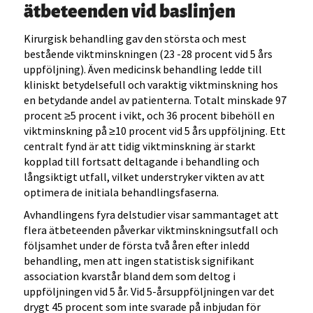
ätbeteenden vid baslinjen
Kirurgisk behandling gav den största och mest
bestående viktminskningen (23 -28 procent vid 5 års
uppföljning). Även medicinsk behandling ledde till
kliniskt betydelsefull och varaktig viktminskning hos
en betydande andel av patienterna. Totalt minskade 97
procent ≥5 procent i vikt, och 36 procent bibehöll en
viktminskning på ≥10 procent vid 5 års uppföljning. Ett
centralt fynd är att tidig viktminskning är starkt
kopplad till fortsatt deltagande i behandling och
långsiktigt utfall, vilket understryker vikten av att
optimera de initiala behandlingsfaserna.
Avhandlingens fyra delstudier visar sammantaget att
flera ätbeteenden påverkar viktminskningsutfall och
följsamhet under de första två åren efter inledd
behandling, men att ingen statistisk signifikant
association kvarstår bland dem som deltog i
uppföljningen vid 5 år. Vid 5-årsuppföljningen var det
drygt 45 procent som inte svarade på inbjudan för