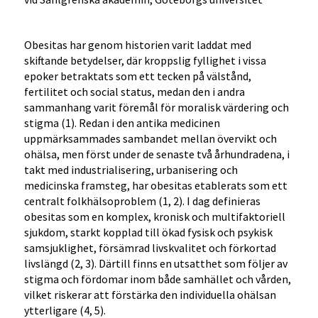
Obesitas har genom historien varit laddat med
skiftande betydelser, där kroppslig fyllighet i vissa
epoker betraktats som ett tecken på välstånd,
fertilitet och social status, medan den i andra
sammanhang varit föremål för moralisk värdering och
stigma (1). Redan i den antika medicinen
uppmärksammades sambandet mellan övervikt och
ohälsa, men först under de senaste två århundradena, i
takt med industrialisering, urbanisering och
medicinska framsteg, har obesitas etablerats som ett
centralt folkhälsoproblem (1, 2). I dag definieras
obesitas som en komplex, kronisk och multifaktoriell
sjukdom, starkt kopplad till ökad fysisk och psykisk
samsjuklighet, försämrad livskvalitet och förkortad
livslängd (2, 3). Därtill finns en utsatthet som följer av
stigma och fördomar inom både samhället och vården,
vilket riskerar att förstärka den individuella ohälsan
ytterligare (4, 5).