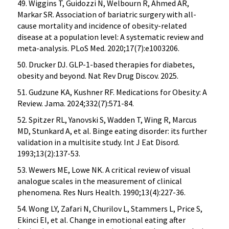
49. Wiggins T, Guidozzi N, Welbourn R, Ahmed AR,
Markar SR. Association of bariatric surgery with all-
cause mortality and incidence of obesity-related
disease at a population level: A systematic review and
meta-analysis. PLoS Med. 2020;17(7):e1003206.
50. Drucker DJ. GLP-1-based therapies for diabetes,
obesity and beyond. Nat Rev Drug Discov. 2025.
51. Gudzune KA, Kushner RF. Medications for Obesity: A
Review. Jama. 2024;332(7):571-84.
52. Spitzer RL, Yanovski S, Wadden T, Wing R, Marcus
MD, Stunkard A, et al. Binge eating disorder: its further
validation in a multisite study. Int J Eat Disord.
1993;13(2):137-53.
53. Wewers ME, Lowe NK. A critical review of visual
analogue scales in the measurement of clinical
phenomena. Res Nurs Health. 1990;13(4):227-36.
54. Wong LY, Zafari N, Churilov L, Stammers L, Price S,
Ekinci EI, et al. Change in emotional eating after