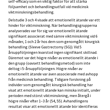
self-efficacy som en viktig faktor för att stärka
följsamhet och behandlingsutfall vid medicinsk
viktminskningsbehandling.
Delstudie 3 och 4 visade att emotionellt ätande var ett
hinder för viktminskning. När behandlingsgrupperna
analyserades var för sig var emotionellt ätande
signifikant associerat med sämre viktminskning vid 6
månader, 1 och 2 år hos dem som genomgått kirurgisk
behandling (Sleeve Gastrectomy (SG)). Vid 5
årsuppföljningen kvarstod ingen signifikant skillnad.
Däremot var det högre nivåer av emotionellt ätande i
den grupp (oavsett behandlingsmetod) som inte
deltog i 5-årsuppföljningen. Högre nivåer av
emotionellt ätande var även associerade med avhopp
från medicinsk behandling. Tidigare forskning på
individer som genomgått kirurgisk behandling har
visat att emotionellt ätande kan minska initialt, under
perioden med störst viktminskning, men återgå i
högre nivåer efter 1–3 år (54, 55). Avhandlingens
resultat visar att emotionellt ätande bör identifieras