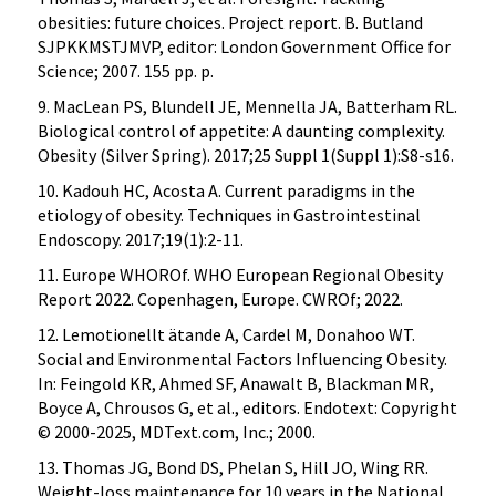
obesities: future choices. Project report. B. Butland
SJPKKMSTJMVP, editor: London Government Office for
Science; 2007. 155 pp. p.
9. MacLean PS, Blundell JE, Mennella JA, Batterham RL.
Biological control of appetite: A daunting complexity.
Obesity (Silver Spring). 2017;25 Suppl 1(Suppl 1):S8-s16.
10. Kadouh HC, Acosta A. Current paradigms in the
etiology of obesity. Techniques in Gastrointestinal
Endoscopy. 2017;19(1):2-11.
11. Europe WHOROf. WHO European Regional Obesity
Report 2022. Copenhagen, Europe. CWROf; 2022.
12. Lemotionellt ätande A, Cardel M, Donahoo WT.
Social and Environmental Factors Influencing Obesity.
In: Feingold KR, Ahmed SF, Anawalt B, Blackman MR,
Boyce A, Chrousos G, et al., editors. Endotext: Copyright
© 2000-2025, MDText.com, Inc.; 2000.
13. Thomas JG, Bond DS, Phelan S, Hill JO, Wing RR.
Weight-loss maintenance for 10 years in the National