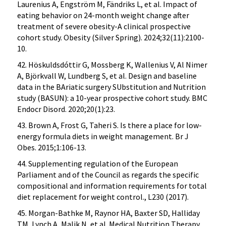
Laurenius A, Engström M, Fändriks L, et al. Impact of
eating behavior on 24-month weight change after
treatment of severe obesity-A clinical prospective
cohort study. Obesity (Silver Spring). 2024;32(11):2100-
10.
42. Höskuldsdóttir G, Mossberg K, Wallenius V, Al Nimer
A, Björkvall W, Lundberg S, et al. Design and baseline
data in the BAriatic surgery SUbstitution and Nutrition
study (BASUN): a 10-year prospective cohort study. BMC
Endocr Disord. 2020;20(1):23.
43. Brown A, Frost G, Taheri S. Is there a place for low-
energy formula diets in weight management. Br J
Obes. 2015;1:106-13.
44. Supplementing regulation of the European
Parliament and of the Council as regards the specific
compositional and information requirements for total
diet replacement for weight control., L230 (2017).
45. Morgan-Bathke M, Raynor HA, Baxter SD, Halliday
TM, Lynch A, Malik N, et al. Medical Nutrition Therapy