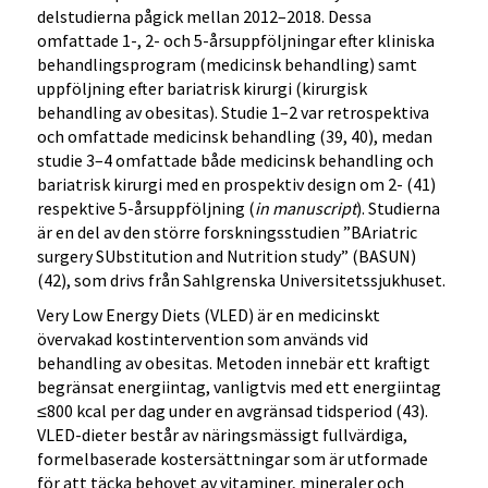
delstudierna pågick mellan 2012–2018. Dessa
omfattade 1-, 2- och 5-årsuppföljningar efter kliniska
behandlingsprogram (medicinsk behandling) samt
uppföljning efter bariatrisk kirurgi (kirurgisk
behandling av obesitas). Studie 1–2 var retrospektiva
och omfattade medicinsk behandling (39, 40), medan
studie 3–4 omfattade både medicinsk behandling och
bariatrisk kirurgi med en prospektiv design om 2- (41)
respektive 5-årsuppföljning (
in manuscript
). Studierna
är en del av den större forskningsstudien ”BAriatric
surgery SUbstitution and Nutrition study” (BASUN)
(42), som drivs från Sahlgrenska Universitetssjukhuset.
Very Low Energy Diets (VLED) är en medicinskt
övervakad kostintervention som används vid
behandling av obesitas. Metoden innebär ett kraftigt
begränsat energiintag, vanligtvis med ett energiintag
≤800 kcal per dag under en avgränsad tidsperiod (43).
VLED-dieter består av näringsmässigt fullvärdiga,
formelbaserade kostersättningar som är utformade
för att täcka behovet av vitaminer, mineraler och