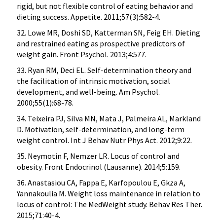
rigid, but not flexible control of eating behavior and
dieting success. Appetite. 2011;57(3):582-4.
32. Lowe MR, Doshi SD, Katterman SN, Feig EH. Dieting
and restrained eating as prospective predictors of
weight gain. Front Psychol. 2013;4:577.
33. Ryan RM, Deci EL. Self-determination theory and
the facilitation of intrinsic motivation, social
development, and well-being. Am Psychol.
2000;55(1):68-78.
34. Teixeira PJ, Silva MN, Mata J, Palmeira AL, Markland
D. Motivation, self-determination, and long-term
weight control. Int J Behav Nutr Phys Act. 2012;9:22.
35. Neymotin F, Nemzer LR. Locus of control and
obesity. Front Endocrinol (Lausanne). 2014;5:159.
36. Anastasiou CA, Fappa E, Karfopoulou E, Gkza A,
Yannakoulia M. Weight loss maintenance in relation to
locus of control: The MedWeight study. Behav Res Ther.
2015;71:40-4.