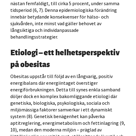
nästan femfaldigt, till cirka 5 procent, under samma
tidsperiod (6, 7). Denna epidemiologiska förändring
innebär betydande konsekvenser för hälso- och
sjukvården, inte minst vad gäller behovet av
långsiktiga och individanpassade
behandlingsstrategier.
Etiologi – ett helhetsperspektiv
på obesitas
Obesitas uppstår till följd av en långvarig, positiv
energibalans där energiintaget överstiger
energiförbrukningen. Detta till synes enkla samband
döljer dock en komplex bakomliggande etiologi där
genetiska, biologiska, psykologiska, sociala och
miljömässiga faktorer samverkar i ett dynamiskt
system (8). Genetisk benägenhet kan påverka
aptitreglering, energimetabolism och fettinlagring (9,
10), medan den moderna miljön – präglad av