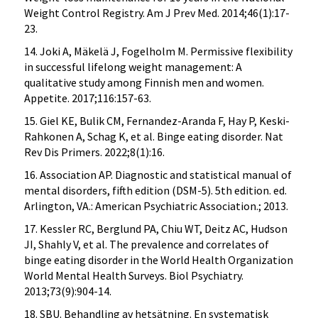
Weight Control Registry. Am J Prev Med. 2014;46(1):17-
23.
14. Joki A, Mäkelä J, Fogelholm M. Permissive flexibility
in successful lifelong weight management: A
qualitative study among Finnish men and women.
Appetite. 2017;116:157-63.
15. Giel KE, Bulik CM, Fernandez-Aranda F, Hay P, Keski-
Rahkonen A, Schag K, et al. Binge eating disorder. Nat
Rev Dis Primers. 2022;8(1):16.
16. Association AP. Diagnostic and statistical manual of
mental disorders, fifth edition (DSM-5). 5th edition. ed.
Arlington, VA.: American Psychiatric Association.; 2013.
17. Kessler RC, Berglund PA, Chiu WT, Deitz AC, Hudson
JI, Shahly V, et al. The prevalence and correlates of
binge eating disorder in the World Health Organization
World Mental Health Surveys. Biol Psychiatry.
2013;73(9):904-14.
18. SBU. Behandling av hetsätning. En systematisk