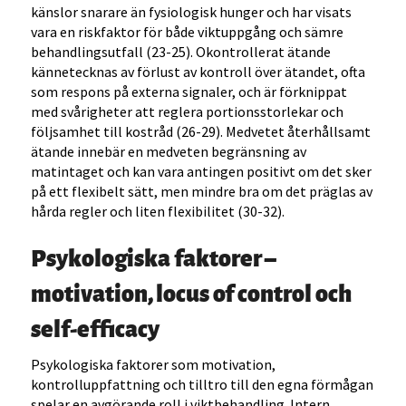
känslor snarare än fysiologisk hunger och har visats
vara en riskfaktor för både viktuppgång och sämre
behandlingsutfall (23-25). Okontrollerat ätande
kännetecknas av förlust av kontroll över ätandet, ofta
som respons på externa signaler, och är förknippat
med svårigheter att reglera portionsstorlekar och
följsamhet till kostråd (26-29). Medvetet återhållsamt
ätande innebär en medveten begränsning av
matintaget och kan vara antingen positivt om det sker
på ett flexibelt sätt, men mindre bra om det präglas av
hårda regler och liten flexibilitet (30-32).
Psykologiska faktorer –
motivation, locus of control och
self-efficacy
Psykologiska faktorer som motivation,
kontrolluppfattning och tilltro till den egna förmågan
spelar en avgörande roll i viktbehandling. Intern