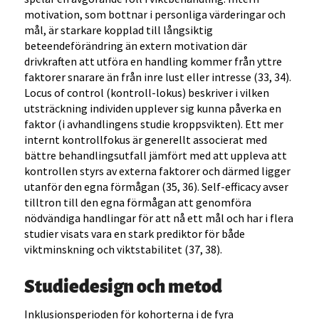
motivation, som bottnar i personliga värderingar och
mål, är starkare kopplad till långsiktig
beteendeförändring än extern motivation där
drivkraften att utföra en handling kommer från yttre
faktorer snarare än från inre lust eller intresse (33, 34).
Locus of control (kontroll-lokus) beskriver i vilken
utsträckning individen upplever sig kunna påverka en
faktor (i avhandlingens studie kroppsvikten). Ett mer
internt kontrollfokus är generellt associerat med
bättre behandlingsutfall jämfört med att uppleva att
kontrollen styrs av externa faktorer och därmed ligger
utanför den egna förmågan (35, 36). Self-efficacy avser
tilltron till den egna förmågan att genomföra
nödvändiga handlingar för att nå ett mål och har i flera
studier visats vara en stark prediktor för både
viktminskning och viktstabilitet (37, 38).
Studiedesign och metod
Inklusionsperioden för kohorterna i de fyra