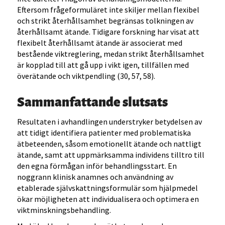
Eftersom frågeformuläret inte skiljer mellan flexibel
och strikt återhållsamhet begränsas tolkningen av
återhållsamt ätande. Tidigare forskning har visat att
flexibelt återhållsamt ätande är associerat med
bestående viktreglering, medan strikt återhållsamhet
är kopplad till att gå upp i vikt igen, tillfällen med
överätande och viktpendling (30, 57, 58).
Sammanfattande slutsats
Resultaten i avhandlingen understryker betydelsen av
att tidigt identifiera patienter med problematiska
ätbeteenden, såsom emotionellt ätande och nattligt
ätande, samt att uppmärksamma individens tilltro till
den egna förmågan inför behandlingsstart. En
noggrann klinisk anamnes och användning av
etablerade självskattningsformulär som hjälpmedel
ökar möjligheten att individualisera och optimera en
viktminskningsbehandling.