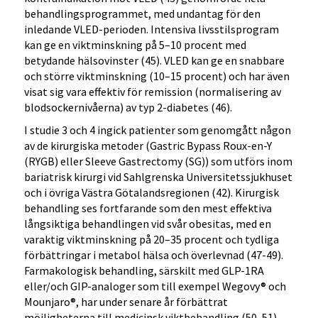
behandlingsprogrammet, med undantag för den
inledande VLED-perioden. Intensiva livsstilsprogram
kan ge en viktminskning på 5–10 procent med
betydande hälsovinster (45). VLED kan ge en snabbare
och större viktminskning (10–15 procent) och har även
visat sig vara effektiv för remission (normalisering av
blodsockernivåerna) av typ 2-diabetes (46).
I studie 3 och 4 ingick patienter som genomgått någon
av de kirurgiska metoder (Gastric Bypass Roux-en-Y
(RYGB) eller Sleeve Gastrectomy (SG)) som utförs inom
bariatrisk kirurgi vid Sahlgrenska Universitetssjukhuset
och i övriga Västra Götalandsregionen (42). Kirurgisk
behandling ses fortfarande som den mest effektiva
långsiktiga behandlingen vid svår obesitas, med en
varaktig viktminskning på 20–35 procent och tydliga
förbättringar i metabol hälsa och överlevnad (47-49).
Farmakologisk behandling, särskilt med GLP-1RA
eller/och GIP-analoger som till exempel Wegovy® och
Mounjaro®, har under senare år förbättrat
möjligheterna till medicinsk viktbehandling (50, 51).