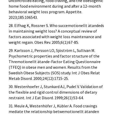
uncontrolled eating, food craving, and the obesogenic
home food environment during and after a 12-month
behavioral weight loss program. Appetite.
2023;185:106543.
28. Elfhag K, Rossner S. Who succemotionellt ätandeds
in maintaining weight loss? A conceptual review of
factors associated with weight loss maintenance and
weight regain. Obes Rev. 2005;6(1):67-85.
29. Karlsson J, Persson LO, Sjöström L, Sullivan M.
Psychometric properties and factor structure of the
Thremotionellt ätande-Factor Eating Questionnaire
(TFEQ) in obese men and women. Results from the
Swedish Obese Subjects (SOS) study. Int J Obes Relat
Metab Disord. 2000;24(12):1715-25.
30. Westenhoefer J, Stunkard AJ, Pudel V. Validation of
the flexible and rigid control dimensions of dietary
restraint. Int J Eat Disord. 1999;26(1):53-64.
31. Meule A, Westenhöfer J, Kübler A. Food cravings
mediate the relationship betwemotionellt ätanden