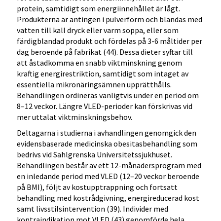
protein, samtidigt som energiinnehållet är lågt.
Produkterna är antingen i pulverform och blandas med
vatten till kall dryck eller varm soppa, eller som
färdigblandad produkt och fördelas på 3-6 måltider per
dag beroende på fabrikat (44). Dessa dieter syftar till
att åstadkomma en snabb viktminskning genom
kraftig energirestriktion, samtidigt som intaget av
essentiella mikronäringsämnen upprätthålls.
Behandlingen ordineras vanligtvis under en period om
8–12 veckor. Längre VLED-perioder kan förskrivas vid
mer uttalat viktminskningsbehov.
Deltagarna i studierna i avhandlingen genomgick den
evidensbaserade medicinska obesitasbehandling som
bedrivs vid Sahlgrenska Universitetssjukhuset.
Behandlingen består av ett 12-månadersprogram med
en inledande period med VLED (12–20 veckor beroende
på BMI), följt av kostupptrappning och fortsatt
behandling med kostrådgivning, energireducerad kost
samt livsstilsintervention (39). Individer med
kontraindikation mot VLED (43) genomförde hela