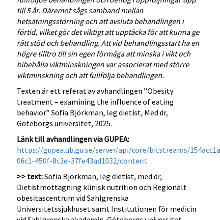
till 5 år. Däremot sågs samband mellan
hetsätningsstörning och att avsluta behandlingen i
förtid, vilket gör det viktigt att upptäcka för att kunna ge
rätt stöd och behandling. Att vid behandlingsstart ha en
högre tilltro till sin egen förmåga att minska i vikt och
bibehålla viktminskningen var associerat med större
viktminskning och att fullfölja behandlingen.
Texten är ett referat av avhandlingen ”Obesity
treatment – examining the influence of eating
behavior” Sofia Björkman, leg dietist, Med dr,
Göteborgs universitet, 2025.
Länk till avhandlingen via GUPEA:
https://gupea.ub.gu.se/server/api/core/bitstreams/154acc1
06c1-450f-8c3e-37fe43ad1032/content
>> text:
Sofia Björkman, leg dietist, med dr,
Dietistmottagning klinisk nutrition och Regionalt
obesitascentrum vid Sahlgrenska
Universitetssjukhuset samt Institutionen för medicin
vid Sahlgrenska akademin, Göteborgs universitet