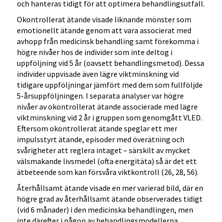
och hanteras tidigt för att optimera behandlingsutfall.
Okontrollerat ätande visade liknande mönster som
emotionellt ätande genom att vara associerat med
avhopp från medicinsk behandling samt förekomma i
högre nivåer hos de individer som inte deltog i
uppföljning vid 5 år (oavsett behandlingsmetod). Dessa
individer uppvisade även lägre viktminskning vid
tidigare uppföljningar jämfört med dem som fullföljde
5-årsuppföljningen. I separata analyser var högre
nivåer av okontrollerat ätande associerade med lägre
viktminskning vid 2 år i gruppen som genomgått VLED.
Eftersom okontrollerat ätande speglar ett mer
impulsstyrt ätande, episoder med överätning och
svårigheter att reglera intaget – särskilt av mycket
välsmakande livsmedel (ofta energitäta) så är det ett
ätbeteende som kan försvåra viktkontroll (26, 28, 56).
Återhållsamt ätande visade en mer varierad bild, där en
högre grad av återhållsamt ätande observerades tidigt
(vid 6 månader) i den medicinska behandlingen, men
inte därefter i någon av behandlingsmodellerna.