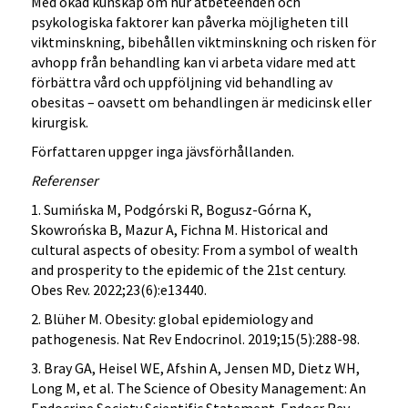
Med ökad kunskap om hur ätbeteenden och
psykologiska faktorer kan påverka möjligheten till
viktminskning, bibehållen viktminskning och risken för
avhopp från behandling kan vi arbeta vidare med att
förbättra vård och uppföljning vid behandling av
obesitas – oavsett om behandlingen är medicinsk eller
kirurgisk.
Författaren uppger inga jävsförhållanden.
Referenser
1. Sumińska M, Podgórski R, Bogusz-Górna K,
Skowrońska B, Mazur A, Fichna M. Historical and
cultural aspects of obesity: From a symbol of wealth
and prosperity to the epidemic of the 21st century.
Obes Rev. 2022;23(6):e13440.
2. Blüher M. Obesity: global epidemiology and
pathogenesis. Nat Rev Endocrinol. 2019;15(5):288-98.
3. Bray GA, Heisel WE, Afshin A, Jensen MD, Dietz WH,
Long M, et al. The Science of Obesity Management: An