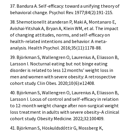
37. Bandura A. Self-efficacy: toward a unifying theory of
behavioral change. Psychol Rev. 1977;84(2):191-215.
38. Shemotionellt ätanderan P, Maki A, Montanaro E,
Avishai-Yitshak A, Bryan A, Klein WM, et al. The impact
of changing attitudes, norms, and self-efficacy on
health-related intentions and behavior: A meta-
analysis. Health Psychol. 2016;35(11):1178-88.
39. Björkman S, Wallengren O, Laurenius A, Eliasson B,
Larsson I. Nocturnal eating but not binge eating
disorder is related to less 12 months’ weight loss in
men and women with severe obesity: A retrospective
cohort study. Clin Obes. 2020;10(6):e12408.
40. Björkman S, Wallengren O, Laurenius A, Eliasson B,
Larsson I. Locus of control and self-efficacy in relation
to 12-month weight change after non-surgical weight
loss treatment in adults with severe obesity–A clinical
cohort study. Obesity Medicine. 2022;32:100409.
41. Björkman S, Höskuldsdóttir G, Mossberg K,