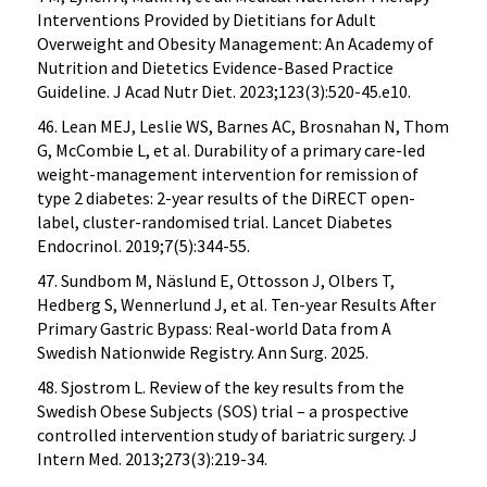
Interventions Provided by Dietitians for Adult
Overweight and Obesity Management: An Academy of
Nutrition and Dietetics Evidence-Based Practice
Guideline. J Acad Nutr Diet. 2023;123(3):520-45.e10.
46. Lean MEJ, Leslie WS, Barnes AC, Brosnahan N, Thom
G, McCombie L, et al. Durability of a primary care-led
weight-management intervention for remission of
type 2 diabetes: 2-year results of the DiRECT open-
label, cluster-randomised trial. Lancet Diabetes
Endocrinol. 2019;7(5):344-55.
47. Sundbom M, Näslund E, Ottosson J, Olbers T,
Hedberg S, Wennerlund J, et al. Ten-year Results After
Primary Gastric Bypass: Real-world Data from A
Swedish Nationwide Registry. Ann Surg. 2025.
48. Sjostrom L. Review of the key results from the
Swedish Obese Subjects (SOS) trial – a prospective
controlled intervention study of bariatric surgery. J
Intern Med. 2013;273(3):219-34.