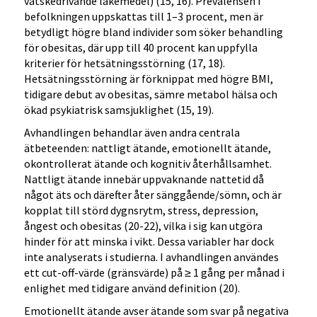
vätskedrivande läkemedel) (15, 16). Prevalensen i
befolkningen uppskattas till 1–3 procent, men är
betydligt högre bland individer som söker behandling
för obesitas, där upp till 40 procent kan uppfylla
kriterier för hetsätningsstörning (17, 18).
Hetsätningsstörning är förknippat med högre BMI,
tidigare debut av obesitas, sämre metabol hälsa och
ökad psykiatrisk samsjuklighet (15, 19).
Avhandlingen behandlar även andra centrala
ätbeteenden: nattligt ätande, emotionellt ätande,
okontrollerat ätande och kognitiv återhållsamhet.
Nattligt ätande innebär uppvaknande nattetid då
något äts och därefter åter sänggående/sömn, och är
kopplat till störd dygnsrytm, stress, depression,
ångest och obesitas (20-22), vilka i sig kan utgöra
hinder för att minska i vikt. Dessa variabler har dock
inte analyserats i studierna. I avhandlingen användes
ett cut-off-värde (gränsvärde) på ≥ 1 gång per månad i
enlighet med tidigare använd definition (20).
Emotionellt ätande avser ätande som svar på negativa