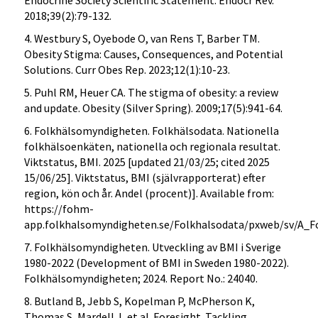
Endocrine Society Scientific Statement. Endocr Rev.
2018;39(2):79-132.
4. Westbury S, Oyebode O, van Rens T, Barber TM.
Obesity Stigma: Causes, Consequences, and Potential
Solutions. Curr Obes Rep. 2023;12(1):10-23.
5. Puhl RM, Heuer CA. The stigma of obesity: a review
and update. Obesity (Silver Spring). 2009;17(5):941-64.
6. Folkhälsomyndigheten. Folkhälsodata. Nationella
folkhälsoenkäten, nationella och regionala resultat.
Viktstatus, BMI. 2025 [updated 21/03/25; cited 2025
15/06/25]. Viktstatus, BMI (självrapporterat) efter
region, kön och år. Andel (procent)]. Available from:
https://fohm-
app.folkhalsomyndigheten.se/Folkhalsodata/pxweb/sv/A_F
7. Folkhälsomyndigheten. Utveckling av BMI i Sverige
1980-2022 (Development of BMI in Sweden 1980-2022).
Folkhälsomyndigheten; 2024. Report No.: 24040.
8. Butland B, Jebb S, Kopelman P, McPherson K,
Thomas S, Mardell J, et al. Foresight. Tackling