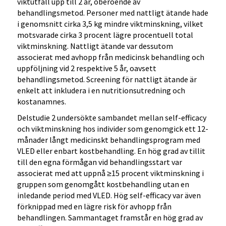
viktutfall upp till 2 år, oberoende av
behandlingsmetod. Personer med nattligt ätande hade
i genomsnitt cirka 3,5 kg mindre viktminskning, vilket
motsvarade cirka 3 procent lägre procentuell total
viktminskning. Nattligt ätande var dessutom
associerat med avhopp från medicinsk behandling och
uppföljning vid 2 respektive 5 år, oavsett
behandlingsmetod. Screening för nattligt ätande är
enkelt att inkludera i en nutritionsutredning och
kostanamnes.
Delstudie 2 undersökte sambandet mellan self-efficacy
och viktminskning hos individer som genomgick ett 12-
månader långt medicinskt behandlingsprogram med
VLED eller enbart kostbehandling. En hög grad av tillit
till den egna förmågan vid behandlingsstart var
associerat med att uppnå ≥15 procent viktminskning i
gruppen som genomgått kostbehandling utan en
inledande period med VLED. Hög self-efficacy var även
förknippad med en lägre risk för avhopp från
behandlingen. Sammantaget framstår en hög grad av