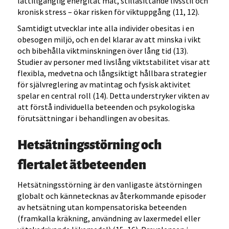
lättillgänglig energität mat, stillasittande livsstil och
kronisk stress – ökar risken för viktuppgång (11, 12).
Samtidigt utvecklar inte alla individer obesitas i en
obesogen miljö, och en del klarar av att minska i vikt
och bibehålla viktminskningen över lång tid (13).
Studier av personer med livslång viktstabilitet visar att
flexibla, medvetna och långsiktigt hållbara strategier
för självreglering av matintag och fysisk aktivitet
spelar en central roll (14). Detta understryker vikten av
att förstå individuella beteenden och psykologiska
förutsättningar i behandlingen av obesitas.
Hetsätningsstörning och
flertalet ätbeteenden
Hetsätningsstörning är den vanligaste ätstörningen
globalt och kännetecknas av återkommande episoder
av hetsätning utan kompensatoriska beteenden
(framkalla kräkning, användning av laxermedel eller