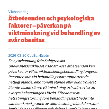
Vikthantering
Ätbeteenden och psykologiska
faktorer – påverkan på
viktminskning vid behandling av
svår obesitas
2026-03-20
Cecilia Nälsén
En ny avhandling från Sahlgrenska
Universitetssjukhuset visar
att vissa ätbeteenden kan
påverka hur väl en viktminskningsbehandling fungerar.
Personer som vid behandlingsstart rapporterade
nattligt ätande, emotionellt ätande eller okontrollerat
ätande visade sämre viktminskning och större risk att
avbryta behandlingen i förtid. Förekomst av
hetsätningsstörning före behandlingsstart hade inte
samband med graden av viktminskning bland dem som
fullföljde behandlingen och deltog i uppföljningar upp