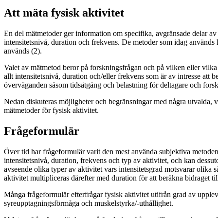
Att mäta fysisk aktivitet
En del mätmetoder ger information om specifika, avgränsade delar av d
intensitetsnivå, duration och frekvens. De metoder som idag används ka
används (2).
Valet av mätmetod beror på forskningsfrågan och på vilken eller vilka d
allt intensitetsnivå, duration och/eller frekvens som är av intresse a
överväganden såsom tidsåtgång och belastning för deltagare och forsk
Nedan diskuteras möjligheter och begränsningar med några utvalda, v
mätmetoder för fysisk aktivitet.
Frågeformulär
Över tid har frågeformulär varit den mest använda subjektiva metoden 
intensitetsnivå, duration, frekvens och typ av aktivitet, och kan dess
avseende olika typer av aktivitet vars intensitetsgrad motsvarar olika
aktivitet multipliceras därefter med duration för att beräkna bidraget ti
Många frågeformulär efterfrågar fysisk aktivitet utifrån grad av upplev
syreupptagningsförmåga och muskelstyrka/-uthållighet.