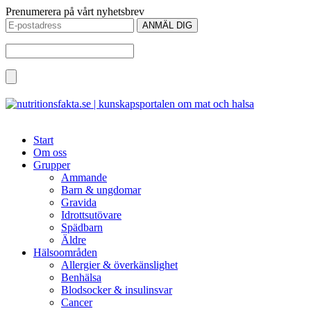
Prenumerera på vårt nyhetsbrev
Start
Om oss
Grupper
Ammande
Barn & ungdomar
Gravida
Idrottsutövare
Spädbarn
Äldre
Hälsoområden
Allergier & överkänslighet
Benhälsa
Blodsocker & insulinsvar
Cancer