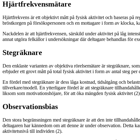
Hjärtfrekvensmätare
Hjärtfrekvens är ett objektivt mått på fysisk aktivitet och baseras på 
bröstkorgen på försökspersonen och en mottagare i form av klocka, kan 
Nackdelen är att hjärtfrekvensen, särskild under aktivitet på låg inte
annat utgöra felkällor i undersökningar där deltagare behandlas för ex
Stegräknare
Den enklaste varianten av objektiva rörelsemätare är stegräknare, som v
erbjuder ett grovt mått på total fysisk aktivitet i form av antal steg per
En fördel med stegräknare är dess låga kostnad, tidsåtgång och belast
tillverkare/modell. En ytterligare fördel är att stegräknare tillhandahå
liksom som motivationshöjare, för att öka mängden fysisk aktivitet (2)
Observationsbias
Den stora begränsningen med stegräknare är att den inte tillhandahåller
deltagaren har kännedom om att denne är under observation. Detta kan
aktivitetsnivå till individen (2).