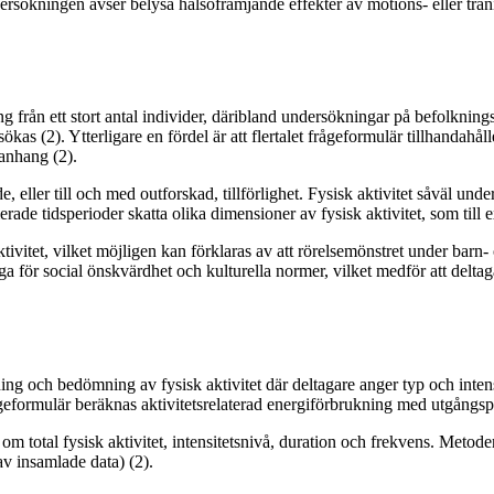
sökningen avser belysa hälsofrämjande effekter av motions- eller träning
ng från ett stort antal individer, däribland undersökningar på befolknin
sökas (2). Ytterligare en fördel är att flertalet frågeformulär tillhandahå
manhang (2).
eller till och med outforskad, tillförlighet. Fysisk aktivitet såväl unde
rade tidsperioder skatta olika dimensioner av fysisk aktivitet, som till
tivitet, vilket möjligen kan förklaras av att rörelsemönstret under barn
a för social önskvärdhet och kulturella normer, vilket medför att deltaga
g och bedömning av fysisk aktivitet där deltagare anger typ och intensi
d frågeformulär beräknas aktivitetsrelaterad energiförbrukning med utgång
 om total fysisk aktivitet, intensitetsnivå, duration och frekvens. Meto
av insamlade data) (2).