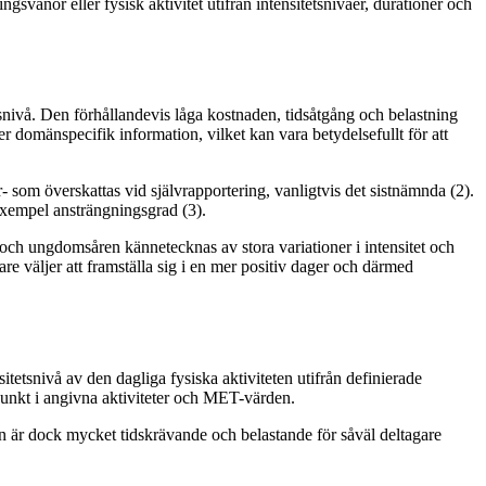
svanor eller fysisk aktivitet utifrån intensitetsnivåer, durationer och
gsnivå. Den förhållandevis låga kostnaden, tidsåtgång och belastning
ller domänspecifik information, vilket kan vara betydelsefullt för att
r- som överskattas vid självrapportering, vanligtvis det sistnämnda (2).
 exempel ansträngningsgrad (3).
- och ungdomsåren kännetecknas av stora variationer i intensitet och
re väljer att framställa sig i en mer positiv dager och därmed
tetsnivå av den dagliga fysiska aktiviteten utifrån definierade
spunkt i angivna aktiviteter och MET-värden.
den är dock mycket tidskrävande och belastande för såväl deltagare