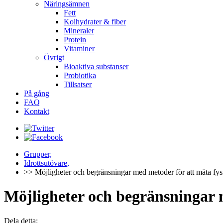
Näringsämnen
Fett
Kolhydrater & fiber
Mineraler
Protein
Vitaminer
Övrigt
Bioaktiva substanser
Probiotika
Tillsatser
På gång
FAQ
Kontakt
Grupper,
Idrottsutövare,
>> Möjligheter och begränsningar med metoder för att mäta fysi
Möjligheter och begränsningar m
Dela detta: