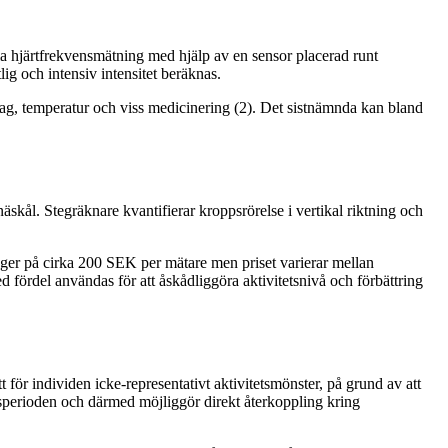
 Via hjärtfrekvensmätning med hjälp av en sensor placerad runt
ig och intensiv intensitet beräknas.
slag, temperatur och viss medicinering (2). Det sistnämnda kan bland
äskål. Stegräknare kvantifierar kroppsrörelse i vertikal riktning och
gger på cirka 200 SEK per mätare men priset varierar mellan
ed fördel användas för att åskådliggöra aktivitetsnivå och förbättring
 för individen icke-representativt aktivitetsmönster, på grund av att
gsperioden och därmed möjliggör direkt återkoppling kring