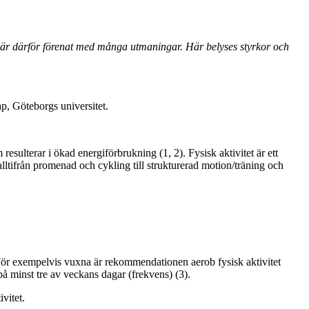
tet är därför förenat med många utmaningar. Här belyses styrkor och
ap, Göteborgs universitet.
sulterar i ökad energiförbrukning (1, 2). Fysisk aktivitet är ett
lltifrån promenad och cykling till strukturerad motion/träning och
För exempelvis vuxna är rekommendationen aerob fysisk aktivitet
på minst tre av veckans dagar (frekvens) (3).
vitet.