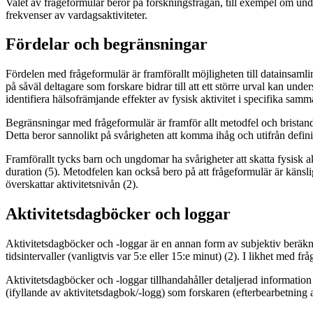
Valet av frågeformulär beror på forskningsfrågan, till exempel om under
frekvenser av vardagsaktiviteter.
Fördelar och begränsningar
Fördelen med frågeformulär är framförallt möjligheten till datainsamli
på såväl deltagare som forskare bidrar till att ett större urval kan under
identifiera hälsofrämjande effekter av fysisk aktivitet i specifika sam
Begränsningar med frågeformulär är framför allt metodfel och bristande, 
Detta beror sannolikt på svårigheten att komma ihåg och utifrån definie
Framförallt tycks barn och ungdomar ha svårigheter att skatta fysisk ak
duration (5). Metodfelen kan också bero på att frågeformulär är känslig
överskattar aktivitetsnivån (2).
Aktivitetsdagböcker och loggar
Aktivitetsdagböcker och -loggar är en annan form av subjektiv beräknin
tidsintervaller (vanligtvis var 5:e eller 15:e minut) (2). I likhet me
Aktivitetsdagböcker och -loggar tillhandahåller detaljerad information
(ifyllande av aktivitetsdagbok/-logg) som forskaren (efterbearbetning 