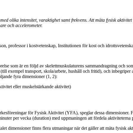
med olika intensitet, varaktighet samt frekvens. Att mäta fysisk aktivi
nare och accelerometer.
on, professor i kostvetenskap, Institutionen för kost och idrottsvetensk
rörelse som är en följd av skelettmuskulaturens sammandragning och som re
l exempel transport, skola/arbete, hushåll och fritid), och inbegriper a
öljande fyra dimensioner (1, 2):
tivitet eller muskelstärkande aktivitet)
rkesföreningar för Fysisk Aktivitet (YFA), speglar dessa dimensioner. 
 minuter per vecka (duration) med uppmaningen att fördela aktiviteterna 
alet dimensioner finns flera utmaningar när det gäller att mäta fysisk akti