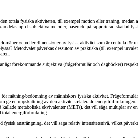
en totala fysiska aktiviteten, till exempel motion eller träning, meda
n delas upp i subjektiva metoder, baserade på rapporterad skattad fysis
omäner och/eller dimensioner av fysisk aktivitet som är centrala för und
tt belysas? Metodvalet påverkas dessutom av praktiska (till exempel urva
aren.
anligt förekommande subjektiva (frågeformulär och dagböcker) respektiv
för mätning/bedömning av människors fysiska aktivitet. Frågeformulär kan
utom ge en uppskattning av den aktivitetsrelaterade energiförbrukningen
 så kallade metaboliska ekvivalenter (METs), det vill säga multiplar av 
ll total energiförbrukning.
d fysisk ansträngning, det vill säga relativ intensitetsnivå, vilket påve