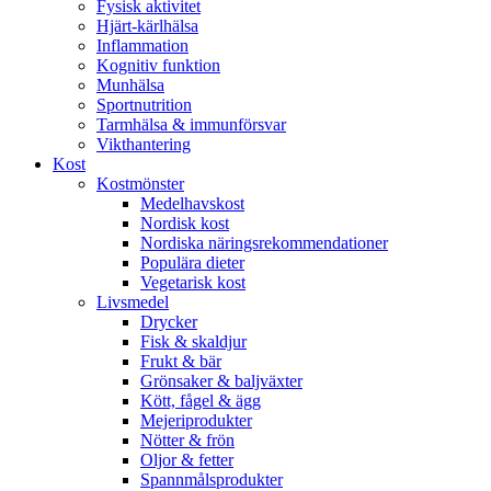
Fysisk aktivitet
Hjärt-kärlhälsa
Inflammation
Kognitiv funktion
Munhälsa
Sportnutrition
Tarmhälsa & immunförsvar
Vikthantering
Kost
Kostmönster
Medelhavskost
Nordisk kost
Nordiska näringsrekommendationer
Populära dieter
Vegetarisk kost
Livsmedel
Drycker
Fisk & skaldjur
Frukt & bär
Grönsaker & baljväxter
Kött, fågel & ägg
Mejeriprodukter
Nötter & frön
Oljor & fetter
Spannmålsprodukter