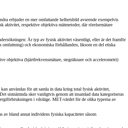
n andra erbjuder en mer omfattande helhetsbild avseende exempelvis
k aktivitet, respektive objektiva mätmetoder, där rörelsemätare
ersökningen: Är typ av fysisk aktivitet väsentligt, eller är det framför
lets omfattning) och ekonomiska förhållanden, liksom en del etiska
e objektiva (hjärtfrekvensmätare, stegräknare och accelerometri)
 användas för att samla in data kring total fysisk aktivitet,
. Det sistnämnda sker vanligtvis genom att insamlad data kategoriseras
energiförbrukningen i viloläge. MET-värdet för de olika typerna av
rkas av bland annat individens fysiska kapaciteter såsom