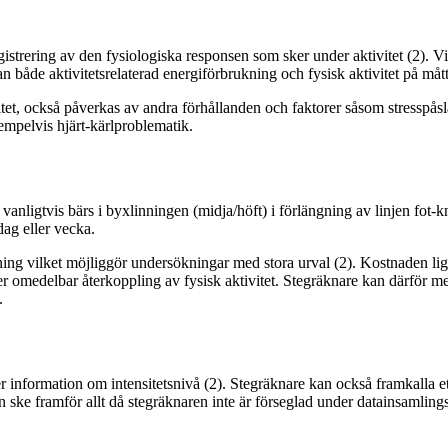
registrering av den fysiologiska responsen som sker under aktivitet (2).
både aktivitetsrelaterad energiförbrukning och fysisk aktivitet på måttl
nsitet, också påverkas av andra förhållanden och faktorer såsom stresspå
empelvis hjärt-kärlproblematik.
anligtvis bärs i byxlinningen (midja/höft) i förlängning av linjen fot-kn
 dag eller vecka.
ning vilket möjliggör undersökningar med stora urval (2). Kostnaden li
ller omedelbar återkoppling av fysisk aktivitet. Stegräknare kan därför m
.
 information om intensitetsnivå (2). Stegräknare kan också framkalla ett
 ske framför allt då stegräknaren inte är förseglad under datainsamlin