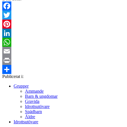
Facebook
Twitter
Pinterest
LinkedIn
WhatsApp
Email
Print
Publicerat i:
Dela
Grupper
Ammande
Barn & ungdomar
Gravida
Idrottsutövare
Spädbarn
Äldre
Idrottsutövare