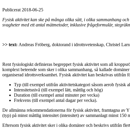
Publicerat 2018-06-25
Fysisk aktivitet kan ske på många olika sätt, i olika sammanhang och 
svagheter med ett antal mätmetoder, inklusive frågeformulär, stegräk
>> text:
Andreas Fröberg, doktorand i idrottsvetenskap, Christel Larss
Rent fysiologiskt definieras begreppet fysisk aktivitet som all kropps
komplext beteende som sker i olika sammanhang, så kallade domäner (til
organiserad idrottsverksamhet. Fysisk aktivitet kan beskrivas utifrån f
Typ (till exempel utifrån aktivitetskategori såsom aerob fysisk ak
Intensitetsnivå (till exempel lätt, måttlig och hög)
Duration (till exempel antal minuter per vecka)
Frekvens (till exempel antal dagar per vecka).
De allmänna rekommendationerna för fysisk aktivitet, framtagna av Y
(typ) på minst måttlig intensitet (intensitet) av sammanlagt minst 150
Eftersom fysisk aktivitet sker i olika domäner och beskrivs utifrån flert