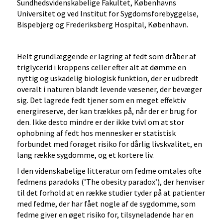
Sundhedsvidenskabelige Fakultet, Københavns
Universitet og ved Institut for Sygdomsforebyggelse,
Bispebjerg og Frederiksberg Hospital, København.
Helt grundlæggende er lagring af fedt som dråber af
triglycerid i kroppens celler efter alt at dømme en
nyttig og uskadelig biologisk funktion, der er udbredt
overalt i naturen blandt levende væsener, der bevæger
sig. Det lagrede fedt tjener som en meget effektiv
energireserve, der kan trækkes på, når der er brug for
den. Ikke desto mindre er der ikke tvivl om at stor
ophobning af fedt hos mennesker er statistisk
forbundet med forøget risiko for dårlig livskvalitet, en
lang række sygdomme, og et kortere liv.
I den videnskabelige litteratur om fedme omtales ofte
fedmens paradoks (’The obesity paradox’), der henviser
til det forhold at en række studier tyder på at patienter
med fedme, der har fået nogle af de sygdomme, som
fedme giver en øget risiko for, tilsyneladende har en