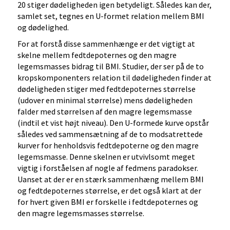
20 stiger dødeligheden igen betydeligt. Således kan der,
samlet set, tegnes en U-formet relation mellem BMI
og dødelighed.
For at forstå disse sammenhænge er det vigtigt at
skelne mellem fedtdepoternes og den magre
legemsmasses bidrag til BMI. Studier, der ser på de to
kropskomponenters relation til dødeligheden finder at
dødeligheden stiger med fedtdepoternes størrelse
(udover en minimal størrelse) mens dødeligheden
falder med størrelsen af den magre legemsmasse
(indtil et vist højt niveau). Den U-formede kurve opstår
således ved sammensætning af de to modsatrettede
kurver for henholdsvis fedtdepoterne og den magre
legemsmasse. Denne skelnen er utvivlsomt meget
vigtig i forståelsen af nogle af fedmens paradokser.
Uanset at der er en stærk sammenhæng mellem BMI
og fedtdepoternes størrelse, er det også klart at der
for hvert given BMI er forskelle i fedtdepoternes og
den magre legemsmasses størrelse.