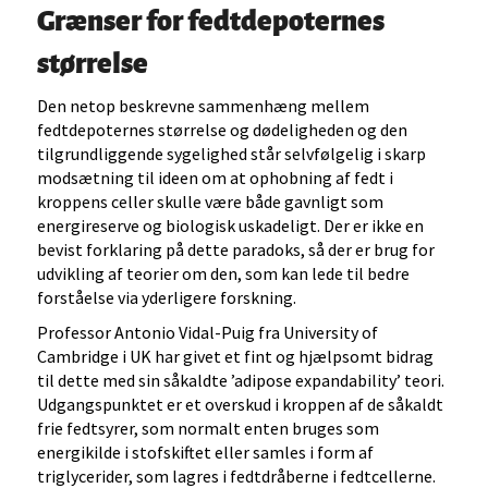
Grænser for fedtdepoternes
størrelse
Den netop beskrevne sammenhæng mellem
fedtdepoternes størrelse og dødeligheden og den
tilgrundliggende sygelighed står selvfølgelig i skarp
modsætning til ideen om at ophobning af fedt i
kroppens celler skulle være både gavnligt som
energireserve og biologisk uskadeligt. Der er ikke en
bevist forklaring på dette paradoks, så der er brug for
udvikling af teorier om den, som kan lede til bedre
forståelse via yderligere forskning.
Professor Antonio Vidal-Puig fra University of
Cambridge i UK har givet et fint og hjælpsomt bidrag
til dette med sin såkaldte ’adipose expandability’ teori.
Udgangspunktet er et overskud i kroppen af de såkaldt
frie fedtsyrer, som normalt enten bruges som
energikilde i stofskiftet eller samles i form af
triglycerider, som lagres i fedtdråberne i fedtcellerne.