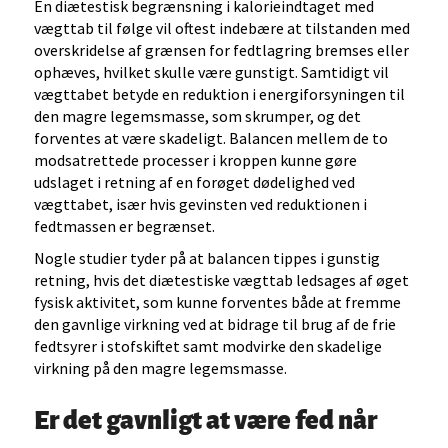
En diætestisk begrænsning i kalorieindtaget med
vægttab til følge vil oftest indebære at tilstanden med
overskridelse af grænsen for fedtlagring bremses eller
ophæves, hvilket skulle være gunstigt. Samtidigt vil
vægttabet betyde en reduktion i energiforsyningen til
den magre legemsmasse, som skrumper, og det
forventes at være skadeligt. Balancen mellem de to
modsatrettede processer i kroppen kunne gøre
udslaget i retning af en forøget dødelighed ved
vægttabet, især hvis gevinsten ved reduktionen i
fedtmassen er begrænset.
Nogle studier tyder på at balancen tippes i gunstig
retning, hvis det diætestiske vægttab ledsages af øget
fysisk aktivitet, som kunne forventes både at fremme
den gavnlige virkning ved at bidrage til brug af de frie
fedtsyrer i stofskiftet samt modvirke den skadelige
virkning på den magre legemsmasse.
Er det gavnligt at være fed når