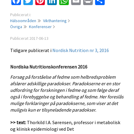
Facebook
Twitter
Pinterest
LinkedIn
WhatsApp
Email
Print
Dela
Publicerat i:
Hälsoområden
Vikthantering
Övriga
Konferenser
Publicerat 2017-06-13
Tidigare publicerat i
Nordisk Nutrition nr 3, 2016
Nordiska Nutritionskonferensen 2016
Forsøg på forståelse af fedme som helbredsproblem
afslører adskillige paradokser. Paradokserne er en stor
udfordring for forskningen i fedme og som følge deraf
også i forebyggelse og behandling af fedme. Her foreslås
mulige forklaringer på paradokserne, som viser at det
muligvis kun er tilsyneladende paradokser.
>> text:
Thorkild I.A. Sørensen, professor i metabolisk
og klinisk epidemiologi ved Det