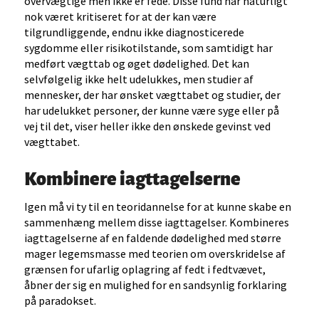
overvægtige men ikke er fede. Disse fund har naturligt
nok været kritiseret for at der kan være
tilgrundliggende, endnu ikke diagnosticerede
sygdomme eller risikotilstande, som samtidigt har
medført vægttab og øget dødelighed. Det kan
selvfølgelig ikke helt udelukkes, men studier af
mennesker, der har ønsket vægttabet og studier, der
har udelukket personer, der kunne være syge eller på
vej til det, viser heller ikke den ønskede gevinst ved
vægttabet.
Kombinere iagttagelserne
Igen må vi ty til en teoridannelse for at kunne skabe en
sammenhæng mellem disse iagttagelser. Kombineres
iagttagelserne af en faldende dødelighed med større
mager legemsmasse med teorien om overskridelse af
grænsen for ufarlig oplagring af fedt i fedtvævet,
åbner der sig en mulighed for en sandsynlig forklaring
på paradokset.