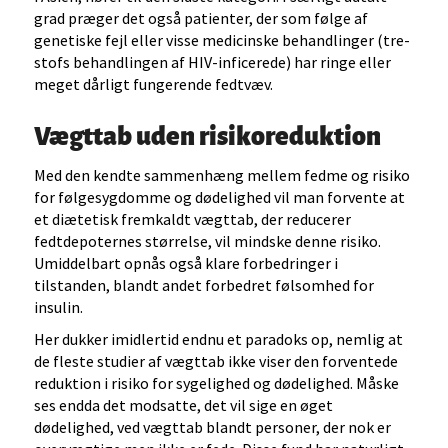
grad præger det også patienter, der som følge af
genetiske fejl eller visse medicinske behandlinger (tre-
stofs behandlingen af HIV-inficerede) har ringe eller
meget dårligt fungerende fedtvæv.
Vægttab uden risikoreduktion
Med den kendte sammenhæng mellem fedme og risiko
for følgesygdomme og dødelighed vil man forvente at
et diætetisk fremkaldt vægttab, der reducerer
fedtdepoternes størrelse, vil mindske denne risiko.
Umiddelbart opnås også klare forbedringer i
tilstanden, blandt andet forbedret følsomhed for
insulin.
Her dukker imidlertid endnu et paradoks op, nemlig at
de fleste studier af vægttab ikke viser den forventede
reduktion i risiko for sygelighed og dødelighed. Måske
ses endda det modsatte, det vil sige en øget
dødelighed, ved vægttab blandt personer, der nok er