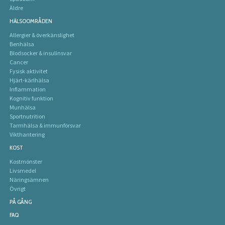
Äldre
HÄLSOOMRÅDEN
Allergier & överkänslighet
Benhälsa
Blodsocker & insulinsvar
Cancer
Fysisk aktivitet
Hjärt-kärlhälsa
Inflammation
Kognitiv funktion
Munhälsa
Sportnutrition
Tarmhälsa & immunförsvar
Vikthantering
KOST
Kostmönster
Livsmedel
Näringsämnen
Övrigt
PÅ GÅNG
FAQ