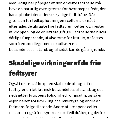
Vidal-Puig har påpeget at den enkelte fedtcelle må
have en naturlig øvre grænse for hvor meget fedt, den
kan ophobe i den ellers uskyldige fedtdråbe. Når
grænsen for fedtophobningen i cellerne er nået
efterlades de ubrugte frie fedtsyrer i cellen og i resten
af kroppen, og de er lettere giftige. Fedtcellerne bliver
dårligt fungerende, ufølsomme for insulin, opfattes
som fremmedlegemer, der udløser en
betændelsestilstand, og til sidst kan de gå til grunde.
Skadelige virkninger af de frie
fedtsyrer
Også i resten af kroppen skaber de ubrugte frie
fedtsyrer en let kronisk betændelsestilstand, og det
nedsætter kroppens følsomhed for insulin, og så er
vejen banet for udvikling af sukkersyge og andre af
fedmens følgetilstande. Andre af kroppens celler
opsamler også fedtsyrerne som fedtdråber, og derfor