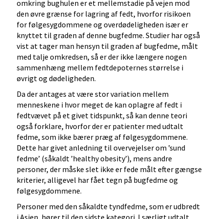
omkring bughulen er et mellemstadie på vejen mod
den øvre grænse for lagring af fedt, hvorfor risikoen
for følgesygdommene og overdødeligheden især er
knyttet til graden af denne bugfedme. Studier har også
vist at tager man hensyn til graden af bugfedme, målt
med talje omkredsen, så er der ikke længere nogen
sammenhæng mellem fedtdepoternes størrelse i
øvrigt og dødeligheden.
Da der antages at være stor variation mellem
menneskene i hvor meget de kan oplagre af fedt i
fedtvævet på et givet tidspunkt, så kan denne teori
også forklare, hvorfor der er patienter med udtalt
fedme, som ikke bærer præg af følgesygdommene.
Dette har givet anledning til overvejelser om ’sund
fedme’ (såkaldt ’healthy obesity’), mens andre
personer, der måske slet ikke er fede målt efter gængse
kriterier, alligevel har fået tegn på bugfedme og
følgesygdommene.
Personer med den såkaldte tyndfedme, som er udbredt
i Asien, hører til den sidste kategori. I særligt udtalt