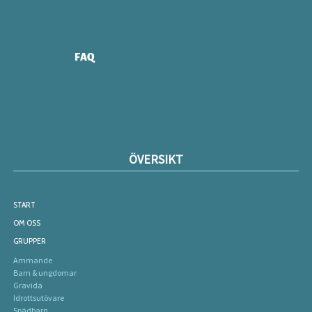
FAQ
ÖVERSIKT
START
OM OSS
GRUPPER
Ammande
Barn & ungdomar
Gravida
Idrottsutövare
Spädbarn