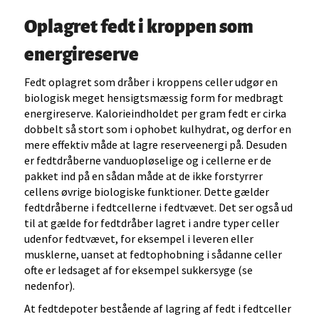
Oplagret fedt i kroppen som
energireserve
Fedt oplagret som dråber i kroppens celler udgør en
biologisk meget hensigtsmæssig form for medbragt
energireserve. Kalorieindholdet per gram fedt er cirka
dobbelt så stort som i ophobet kulhydrat, og derfor en
mere effektiv måde at lagre reserveenergi på. Desuden
er fedtdråberne vanduopløselige og i cellerne er de
pakket ind på en sådan måde at de ikke forstyrrer
cellens øvrige biologiske funktioner. Dette gælder
fedtdråberne i fedtcellerne i fedtvævet. Det ser også ud
til at gælde for fedtdråber lagret i andre typer celler
udenfor fedtvævet, for eksempel i leveren eller
musklerne, uanset at fedtophobning i sådanne celler
ofte er ledsaget af for eksempel sukkersyge (se
nedenfor).
At fedtdepoter bestående af lagring af fedt i fedtceller