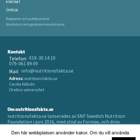
KONTAKT
ÖVRIGA
Rapporter och publikationer
Nordiska näringsrekommendationer
Kontakt
019-30 14 19
Telefon:
079-061 89 09
info@nutritionsfakta.se
Mail:
Adress:
nutritionsfakta.se
Cecilia Nälsén
Örebro universitet
Om nutritionsfakta.se
nutritionsfakta.se lanserades av SNF Swedish Nutrition
Foundation i juni 2016, med stöd av Formas, och drivs
numera av Örebro universitet holding AB.
Den här webbplatsen använder kakor. Om du vill använda