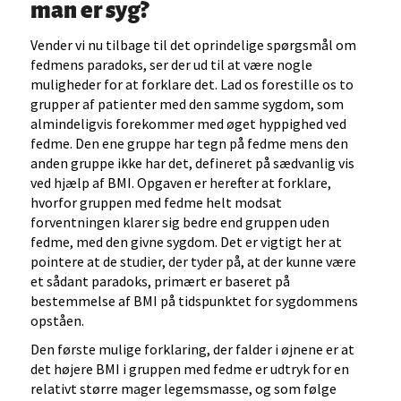
man er syg?
Vender vi nu tilbage til det oprindelige spørgsmål om
fedmens paradoks, ser der ud til at være nogle
muligheder for at forklare det. Lad os forestille os to
grupper af patienter med den samme sygdom, som
almindeligvis forekommer med øget hyppighed ved
fedme. Den ene gruppe har tegn på fedme mens den
anden gruppe ikke har det, defineret på sædvanlig vis
ved hjælp af BMI. Opgaven er herefter at forklare,
hvorfor gruppen med fedme helt modsat
forventningen klarer sig bedre end gruppen uden
fedme, med den givne sygdom. Det er vigtigt her at
pointere at de studier, der tyder på, at der kunne være
et sådant paradoks, primært er baseret på
bestemmelse af BMI på tidspunktet for sygdommens
opståen.
Den første mulige forklaring, der falder i øjnene er at
det højere BMI i gruppen med fedme er udtryk for en
relativt større mager legemsmasse, og som følge