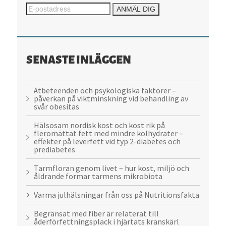
SENASTE INLÄGGEN
Ätbeteenden och psykologiska faktorer –
påverkan på viktminskning vid behandling av
svår obesitas
Hälsosam nordisk kost och kost rik på
fleromättat fett med mindre kolhydrater –
effekter på leverfett vid typ 2-diabetes och
prediabetes
Tarmfloran genom livet – hur kost, miljö och
åldrande formar tarmens mikrobiota
Varma julhälsningar från oss på Nutritionsfakta
Begränsat med fiber är relaterat till
åderförfettningsplack i hjärtats kranskärl