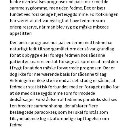
bedre overlevelsesprognose end patienter med de
samme sygdomme, men uden fedme. Det er især
fundet ved forskellige hjertesygdomme. Fortolkningen
har været at det var nyttigt at have fedmen som
energireserve, når man blev syg og måske mistede
appetitten.
Den bedre prognose hos patienterne med fedme har
naturligt ledt til spørgsmålet om der så var grundlag
for at opbygge eller forøge fedmen hos sådanne
patienter snarere end at forsøge at komme af med den
i frygt for at den måske forværrede prognosen. Der er
dog ikke for nærværende basis for sådanne tiltag.
Virkningen er ikke større end at det stadig er sådan, at
fedme er statistisk forbundet med en forøget risiko for
at dø med disse sygdomme som formodede
dødsårsager. Forståelsen af fedmens paradoks skal ses
i en bredere sammenhæng, der afslører flere
beslægtede paradokser, som her skal forstås som
tilsyneladende logisk uforenelige iagttagelser om
fedme.