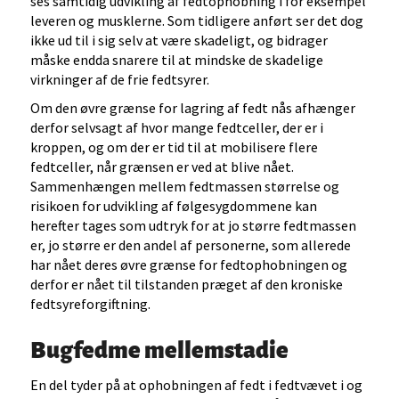
ses samtidig udvikling af fedtophobning i for eksempel
leveren og musklerne. Som tidligere anført ser det dog
ikke ud til i sig selv at være skadeligt, og bidrager
måske endda snarere til at mindske de skadelige
virkninger af de frie fedtsyrer.
Om den øvre grænse for lagring af fedt nås afhænger
derfor selvsagt af hvor mange fedtceller, der er i
kroppen, og om der er tid til at mobilisere flere
fedtceller, når grænsen er ved at blive nået.
Sammenhængen mellem fedtmassen størrelse og
risikoen for udvikling af følgesygdommene kan
herefter tages som udtryk for at jo større fedtmassen
er, jo større er den andel af personerne, som allerede
har nået deres øvre grænse for fedtophobningen og
derfor er nået til tilstanden præget af den kroniske
fedtsyreforgiftning.
Bugfedme mellemstadie
En del tyder på at ophobningen af fedt i fedtvævet i og