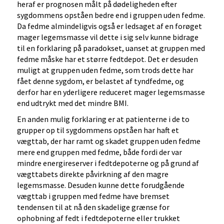
heraf er prognosen målt på dødeligheden efter
sygdommens opståen bedre end i gruppen uden fedme.
Da fedme almindeligvis også er ledsaget af en forøget
mager legemsmasse vil dette i sig selv kunne bidrage
til en forklaring på paradokset, uanset at gruppen med
fedme måske har et større fedtdepot. Det er desuden
muligt at gruppen uden fedme, som trods dette har
fået denne sygdom, er belastet af tyndfedme, og
derfor har en yderligere reduceret mager legemsmasse
end udtrykt med det mindre BMI.
En anden mulig forklaring er at patienterne i de to
grupper op til sygdommens opståen har haft et
vægttab, der har ramt og skadet gruppen uden fedme
mere end gruppen med fedme, både fordi der var
mindre energireserver i fedtdepoterne og på grund af
vægttabets direkte påvirkning af den magre
legemsmasse. Desuden kunne dette forudgående
vægttab i gruppen med fedme have bremset
tendensen til at nå den skadelige grænse for
ophobning af fedt i fedtdepoterne eller trukket