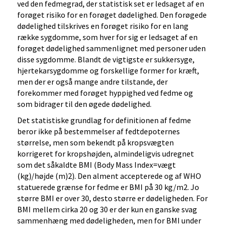
ved den fedmegrad, der statistisk set er ledsaget af en
forøget risiko for en forøget dødelighed. Den forøgede
dødelighed tilskrives en forøget risiko for en lang
række sygdomme, som hver for sig er ledsaget af en
forøget dødelighed sammenlignet med personer uden
disse sygdomme. Blandt de vigtigste er sukkersyge,
hjertekarsygdomme og forskellige former for kræft,
men der er også mange andre tilstande, der
forekommer med forøget hyppighed ved fedme og
som bidrager til den øgede dødelighed.
Det statistiske grundlag for definitionen af fedme
beror ikke på bestemmelser af fedtdepoternes
størrelse, men som bekendt på kropsvægten
korrigeret for kropshøjden, almindeligvis udregnet
som det såkaldte BMI (Body Mass Index=vægt
(kg)/højde (m)2). Den alment accepterede og af WHO
statuerede grænse for fedme er BMI på 30 kg/m2. Jo
større BMI er over 30, desto større er dødeligheden. For
BMI mellem cirka 20 og 30 er der kun en ganske svag
sammenhæng med dødeligheden, men for BMI under