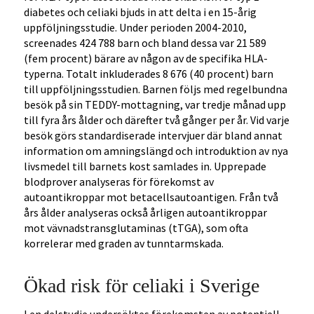
diabetes och celiaki bjuds in att delta i en 15-årig
uppföljningsstudie. Under perioden 2004-2010,
screenades 424 788 barn och bland dessa var 21 589
(fem procent) bärare av någon av de specifika HLA-
typerna. Totalt inkluderades 8 676 (40 procent) barn
till uppföljningsstudien. Barnen följs med regelbundna
besök på sin TEDDY-mottagning, var tredje månad upp
till fyra års ålder och därefter två gånger per år. Vid varje
besök görs standardiserade intervjuer där bland annat
information om amningslängd och introduktion av nya
livsmedel till barnets kost samlades in. Upprepade
blodprover analyseras för förekomst av
autoantikroppar mot betacellsautoantigen. Från två
års ålder analyseras också årligen autoantikroppar
mot vävnadstransglutaminas (tTGA), som ofta
korrelerar med graden av tunntarmskada.
Ökad risk för celiaki i Sverige