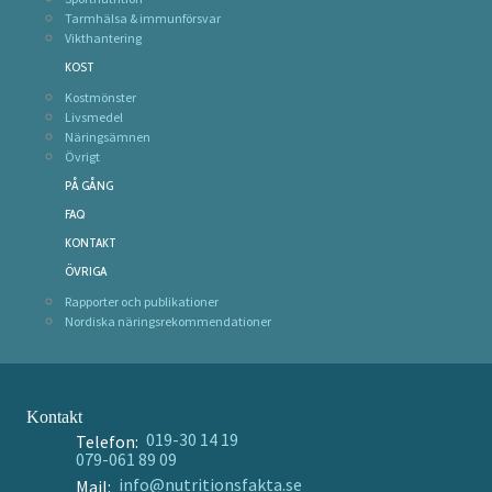
Tarmhälsa & immunförsvar
Vikthantering
KOST
Kostmönster
Livsmedel
Näringsämnen
Övrigt
PÅ GÅNG
FAQ
KONTAKT
ÖVRIGA
Rapporter och publikationer
Nordiska näringsrekommendationer
Kontakt
019-30 14 19
Telefon:
079-061 89 09
info@nutritionsfakta.se
Mail: