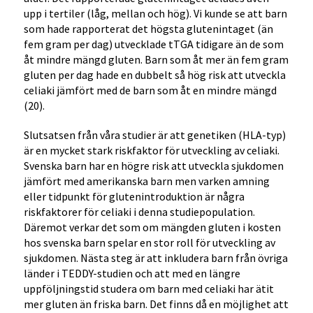
upp i tertiler (låg, mellan och hög). Vi kunde se att barn
som hade rapporterat det högsta glutenintaget (än
fem gram per dag) utvecklade tTGA tidigare än de som
åt mindre mängd gluten. Barn som åt mer än fem gram
gluten per dag hade en dubbelt så hög risk att utveckla
celiaki jämfört med de barn som åt en mindre mängd
(20).
Slutsatsen från våra studier är att genetiken (HLA-typ)
är en mycket stark riskfaktor för utveckling av celiaki.
Svenska barn har en högre risk att utveckla sjukdomen
jämfört med amerikanska barn men varken amning
eller tidpunkt för glutenintroduktion är några
riskfaktorer för celiaki i denna studiepopulation.
Däremot verkar det som om mängden gluten i kosten
hos svenska barn spelar en stor roll för utveckling av
sjukdomen. Nästa steg är att inkludera barn från övriga
länder i TEDDY-studien och att med en längre
uppföljningstid studera om barn med celiaki har ätit
mer gluten än friska barn. Det finns då en möjlighet att