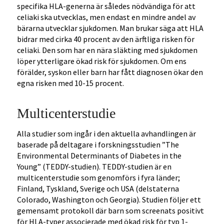
specifika HLA-generna är således nödvändiga för att
celiaki ska utvecklas, men endast en mindre andel av
bärarna utvecklar sjukdomen. Man brukar säga att HLA
bidrar med cirka 40 procent av den ärftliga risken för
celiaki. Den som har en nära släkting med sjukdomen
löper ytterligare ökad risk för sjukdomen. Om ens
förälder, syskon eller barn har fått diagnosen ökar den
egna risken med 10-15 procent.
Multicenterstudie
Alla studier som ingår i den aktuella avhandlingen är
baserade på deltagare i forskningsstudien ”The
Environmental Determinants of Diabetes in the
Young” (TEDDY-studien). TEDDY-studien är en
multicenterstudie som genomförs i fyra länder;
Finland, Tyskland, Sverige och USA (delstaterna
Colorado, Washington och Georgia). Studien följer ett
gemensamt protokoll där barn som screenats positivt
för HLA-typer associerade med ökad risk för typ 1-