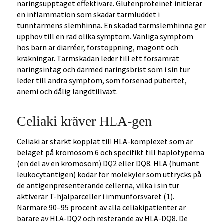
näringsupptaget effektivare. Glutenproteinet initierar
en inflammation som skadar tarmluddet i
tunntarmens slemhinna. En skadad tarmslemhinna ger
upphov till en rad olika symptom. Vanliga symptom
hos barn är diarréer, förstoppning, magont och
kräkningar. Tarmskadan leder till ett försämrat
näringsintag och därmed näringsbrist som i sin tur
leder till andra symptom, som försenad pubertet,
anemi och dålig längdtillväxt.
Celiaki kräver HLA-gen
Celiaki är starkt kopplat till HLA-komplexet som är
beläget på kromosom 6 och specifikt till haplotyperna
(en del av en kromosom) DQ2 eller DQ8. HLA (humant
leukocytantigen) kodar för molekyler som uttrycks på
de antigenpresenterande cellerna, vilka i sin tur
aktiverar T-hjälparceller i immunförsvaret (1).
Närmare 90–95 procent av alla celiakipatienter är
bärare av HLA-DQ2 och resterande av HLA-DQ8. De