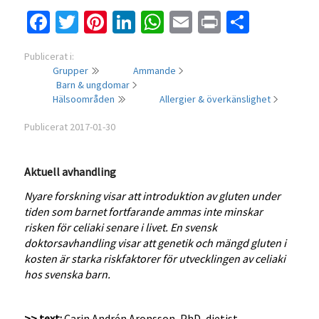
Facebook
Twitter
Pinterest
LinkedIn
WhatsApp
Email
Print
Dela
Publicerat i:
Grupper
Ammande
Barn & ungdomar
Hälsoområden
Allergier & överkänslighet
Publicerat 2017-01-30
Aktuell avhandling
Nyare forskning visar att introduktion av gluten under
tiden som barnet fortfarande ammas inte minskar
risken för celiaki senare i livet. En svensk
doktorsavhandling visar att genetik och mängd gluten i
kosten är starka riskfaktorer för utvecklingen av celiaki
hos svenska barn.
>> text:
Carin Andrén Aronsson, PhD, dietist,