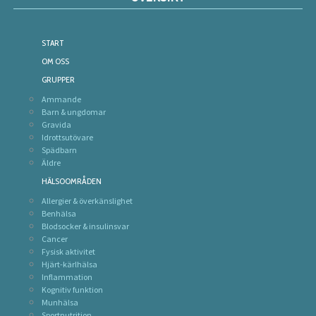
START
OM OSS
GRUPPER
Ammande
Barn & ungdomar
Gravida
Idrottsutövare
Spädbarn
Äldre
HÄLSOOMRÅDEN
Allergier & överkänslighet
Benhälsa
Blodsocker & insulinsvar
Cancer
Fysisk aktivitet
Hjärt-kärlhälsa
Inflammation
Kognitiv funktion
Munhälsa
Sportnutrition