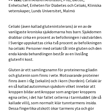
Enhetschef, Enheten för Diabetes och Celiaki, Kliniska
vetenskaper, Lunds Universitet, Malmö
Celiaki (även kallad glutenintolerans) är en av de
vanligaste kroniska sjukdomarna hos barn. Sjukdomen
drabbar cirka en procent av befolkningen i västvärlden.
I Sverige uppskattas cirka två procent av befolkningen
ha celiaki. Personer med celiaki tål inte gluten och den
enda kända behandlingen består av en livslång
glutenfri kost.
Gluten är ett samlingsnamn för proteinerna gliadin
och glutenin som finns i vete. Motsvarande proteiner
finns även i råg (sekalin) och i korn (hordein). Celiaki är
en så kallad autoimmun sjukdom vilket innebär att
kroppen bildar antikroppar som angriper kroppens
egna celler, i det här fallet cellerna i tarmluddet (de så
kallade villi), som normalt klär tunntarmens insida.
Dessa fingerlika utskott ökar tarmens yta och gör