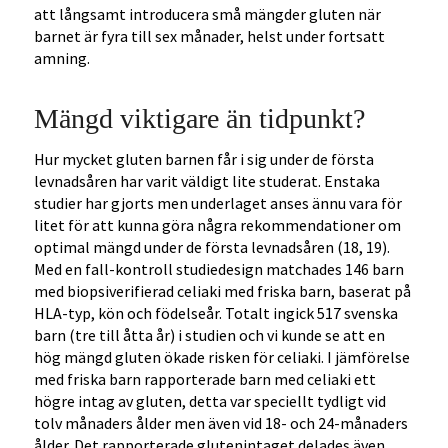
att långsamt introducera små mängder gluten när
barnet är fyra till sex månader, helst under fortsatt
amning.
Mängd viktigare än tidpunkt?
Hur mycket gluten barnen får i sig under de första
levnadsåren har varit väldigt lite studerat. Enstaka
studier har gjorts men underlaget anses ännu vara för
litet för att kunna göra några rekommendationer om
optimal mängd under de första levnadsåren (18, 19).
Med en fall-kontroll studiedesign matchades 146 barn
med biopsiverifierad celiaki med friska barn, baserat på
HLA-typ, kön och födelseår. Totalt ingick 517 svenska
barn (tre till åtta år) i studien och vi kunde se att en
hög mängd gluten ökade risken för celiaki. I jämförelse
med friska barn rapporterade barn med celiaki ett
högre intag av gluten, detta var speciellt tydligt vid
tolv månaders ålder men även vid 18- och 24-månaders
ålder. Det rapporterade glutenintaget delades även