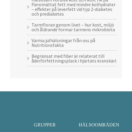
fleromättat fett med mindre kolhydrater
– effekter på leverfett vid typ 2-diabetes
och prediabetes
Tarmfloran genom livet – hur kost, miljö
och åldrande formar tarmens mikrobiota
Varma julhälsningar från oss på
Nutritionsfakta
Begränsat med fiber är relaterat till
åderförfettningsplack i hjärtats kranskärl
GRUPPER
HÄLSOOMRÅDEN