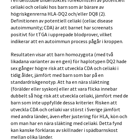
I en delstudie undersöktes förekomsten av potentiell
celiaki och celiaki hos barn som är bärare av
högriskgenrerna HLA-DQ2 och/eller DQ8 (2).
Definitionen av potentiell celiaki (celiac disease
autoimmunity; CDA) är att barnet har screenats
positivt för tTGA i upprepade blodprover, vilket
indikerar att en autoimmun process pågår i kroppen.
Resultaten visar att barn homozygota (med två
likadana varianter av en gen) för haplotypen DQ2 hade
sex gånger högre risk att utveckla CDA och celiaki i
tidig ålder, jämfört med barn som bar på en
standardriskgenotyp. Att ha en nära släktning
(förälder eller syskon) eller att vara flicka innebar
dubbelt så hög risk att utveckla celiaki, jämfört med de
barn som inte uppfyllde dessa kriterier. Risken att
utveckla CDA och celiaki var störst i Sverige jämfört
med andra länder, även efter justering för HLA, kön och
om man har en nära släkting med celiaki. Detta fynd
kan kanske förklaras av skillnader i spädbarnskost
mellan olika länder.