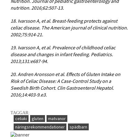
Nutrition. Journal of pediatric gastroenterology and
nutrition. 2016;62:507-13.
18. Ivarsson A, et al. Breast-feeding protects against
celiac disease. The American journal of clinical nutrition.
2002;75:914-21.
19. Ivarsson A, et al. Prevalence of childhood celiac
disease and changes in infant feeding. Pediatrics.
2013;131:e687-94.
20. Andren Aronsson et al. Effects of Gluten Intake on
Risk of Celiac Disease: A Case-Control Study on a
Swedish Birth Cohort. Clin Gastroenterol Hepatol.
2016;14:403-9.e3.
TAGGAR:
celiaki
gluten
matvanor
näringsrekommendationer
spädbarn