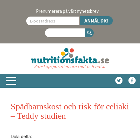
Prenumerera på vårt nyhetsbrev
Spädbarnskost och risk för celiaki
– Teddy studien
Dela detta: