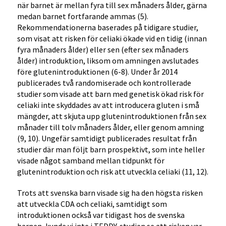
när barnet är mellan fyra till sex månaders ålder, gärna
medan barnet fortfarande ammas (5).
Rekommendationerna baserades på tidigare studier,
som visat att risken för celiaki ökade vid en tidig (innan
fyra månaders ålder) eller sen (efter sex månaders
ålder) introduktion, liksom om amningen avslutades
före glutenintroduktionen (6-8). Under år 2014
publicerades två randomiserade och kontrollerade
studier som visade att barn med genetisk ökad risk för
celiaki inte skyddades av att introducera gluten i små
mängder, att skjuta upp glutenintroduktionen från sex
månader till tolv månaders ålder, eller genom amning
(9, 10). Ungefär samtidigt publicerades resultat från
studier där man följt barn prospektivt, som inte heller
visade något samband mellan tidpunkt för
glutenintroduktion och risk att utveckla celiaki (11, 12).
Trots att svenska barn visade sig ha den högsta risken
att utveckla CDA och celiaki, samtidigt som
introduktionen också var tidigast hos de svenska