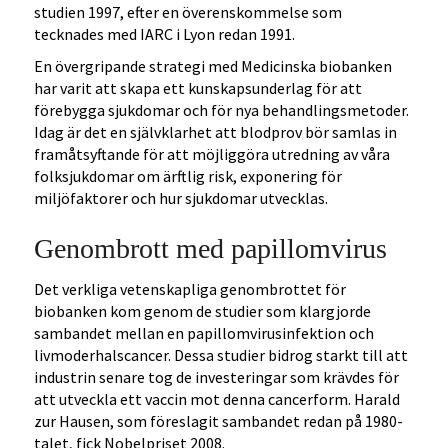
studien 1997, efter en överenskommelse som
tecknades med IARC i Lyon redan 1991.
En övergripande strategi med Medicinska biobanken
har varit att skapa ett kunskapsunderlag för att
förebygga sjukdomar och för nya behandlingsmetoder.
Idag är det en självklarhet att blodprov bör samlas in
framåtsyftande för att möjliggöra utredning av våra
folksjukdomar om ärftlig risk, exponering för
miljöfaktorer och hur sjukdomar utvecklas.
Genombrott med papillomvirus
Det verkliga vetenskapliga genombrottet för
biobanken kom genom de studier som klargjorde
sambandet mellan en papillomvirusinfektion och
livmoderhalscancer. Dessa studier bidrog starkt till att
industrin senare tog de investeringar som krävdes för
att utveckla ett vaccin mot denna cancerform. Harald
zur Hausen, som föreslagit sambandet redan på 1980-
talet, fick Nobelpriset 2008.