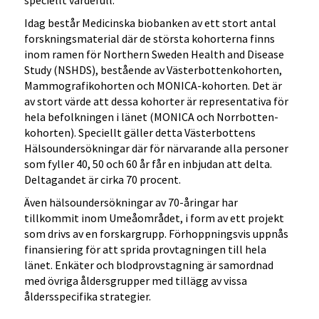
speciellt värdefull.
Idag består Medicinska biobanken av ett stort antal
forskningsmaterial där de största kohorterna finns
inom ramen för Northern Sweden Health and Disease
Study (NSHDS), bestående av Västerbottenkohorten,
Mammografikohorten och MONICA-kohorten. Det är
av stort värde att dessa kohorter är representativa för
hela befolkningen i länet (MONICA och Norrbotten-
kohorten). Speciellt gäller detta Västerbottens
Hälsoundersökningar där för närvarande alla personer
som fyller 40, 50 och 60 år får en inbjudan att delta.
Deltagandet är cirka 70 procent.
Även hälsoundersökningar av 70-åringar har
tillkommit inom Umeåområdet, i form av ett projekt
som drivs av en forskargrupp. Förhoppningsvis uppnås
finansiering för att sprida provtagningen till hela
länet. Enkäter och blodprovstagning är samordnad
med övriga åldersgrupper med tillägg av vissa
åldersspecifika strategier.