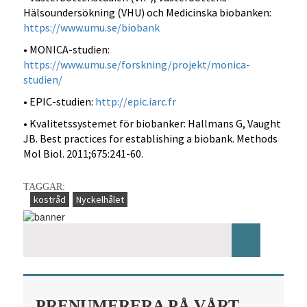
Hälsoundersökning (VHU) och Medicinska biobanken:
https://www.umu.se/biobank
• MONICA-studien:
https://www.umu.se/forskning/projekt/monica-
studien/
• EPIC-studien:
http://epic.iarc.fr
• Kvalitetssystemet för biobanker: Hallmans G, Vaught
JB. Best practices for establishing a biobank. Methods
Mol Biol. 2011;675:241-60.
TAGGAR:
kostråd
Nyckelhålet
PRENUMERERA PÅ VÅRT