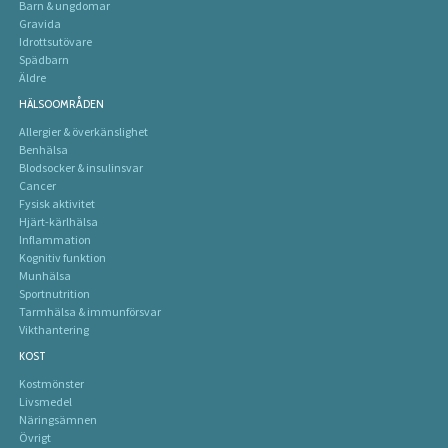
Barn & ungdomar
Gravida
Idrottsutövare
Spädbarn
Äldre
HÄLSOOMRÅDEN
Allergier & överkänslighet
Benhälsa
Blodsocker & insulinsvar
Cancer
Fysisk aktivitet
Hjärt-kärlhälsa
Inflammation
Kognitiv funktion
Munhälsa
Sportnutrition
Tarmhälsa & immunförsvar
Vikthantering
KOST
Kostmönster
Livsmedel
Näringsämnen
Övrigt