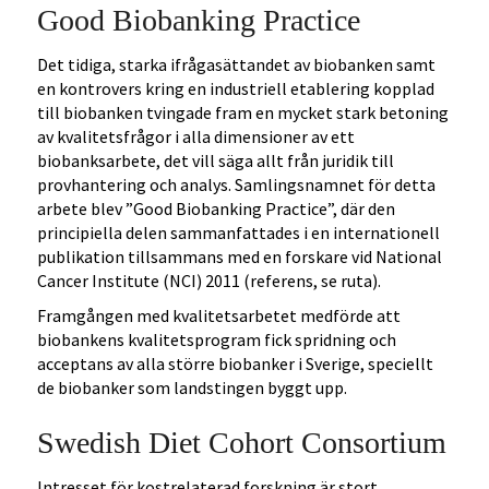
Good Biobanking Practice
Det tidiga, starka ifrågasättandet av biobanken samt
en kontrovers kring en industriell etablering kopplad
till biobanken tvingade fram en mycket stark betoning
av kvalitetsfrågor i alla dimensioner av ett
biobanksarbete, det vill säga allt från juridik till
provhantering och analys. Samlingsnamnet för detta
arbete blev ”Good Biobanking Practice”, där den
principiella delen sammanfattades i en internationell
publikation tillsammans med en forskare vid National
Cancer Institute (NCI) 2011 (referens, se ruta).
Framgången med kvalitetsarbetet medförde att
biobankens kvalitetsprogram fick spridning och
acceptans av alla större biobanker i Sverige, speciellt
de biobanker som landstingen byggt upp.
Swedish Diet Cohort Consortium
Intresset för kostrelaterad forskning är stort,