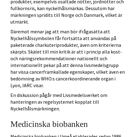
produkter, exempelvis osaltade nötter, jordnötter och
fullkornsris, kan nyckelhålsmärkas. Dessutom har
märkningen spridits till Norge och Danmark, vilket är
utmärkt.
Däremot menar jag att man bör ifrågasätta att
Nyckelhålssymbolen får fortsätta att användas på
paketerade charkuteriprodukter, även om kriterierna
skärpts. Skälet till min kritik är att i princip alla kost-
och näringsrekommendationer nationellt och
internationellt pekar på att denna livsmedelsgrupp
har vissa cancerframkallade egenskaper, vilket även en
bedömning av WHO:s cancerkoordinerande organ i
Lyon, IARC visar.
En diskussion pågår med Livsmedelsverket om
hanteringen av regelsystemet kopplat till
Nyckelhålsmärkningen.
Medicinska biobanken
Medicinska biobanken i Umeå etablerades redan 1986