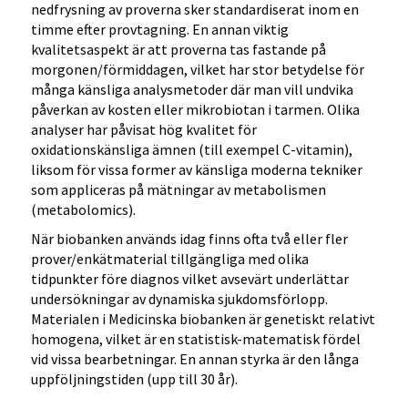
nedfrysning av proverna sker standardiserat inom en
timme efter provtagning. En annan viktig
kvalitetsaspekt är att proverna tas fastande på
morgonen/förmiddagen, vilket har stor betydelse för
många känsliga analysmetoder där man vill undvika
påverkan av kosten eller mikrobiotan i tarmen. Olika
analyser har påvisat hög kvalitet för
oxidationskänsliga ämnen (till exempel C-vitamin),
liksom för vissa former av känsliga moderna tekniker
som appliceras på mätningar av metabolismen
(metabolomics).
När biobanken används idag finns ofta två eller fler
prover/enkätmaterial tillgängliga med olika
tidpunkter före diagnos vilket avsevärt underlättar
undersökningar av dynamiska sjukdomsförlopp.
Materialen i Medicinska biobanken är genetiskt relativt
homogena, vilket är en statistisk-matematisk fördel
vid vissa bearbetningar. En annan styrka är den långa
uppföljningstiden (upp till 30 år).