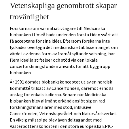
Vetenskapliga genombrott skapar
trovärdighet
Forskarna som var initiativtagare till Medicinska
biobanken i Umeå hade under den första tiden svårt att
få acceptans för sina idéer. Eftersom forskarna inte
lyckades övertyga det medicinska etablissemanget om
värdet av denna form av framåtsyftande satsning, har
flera ideella stiftelser och stöd via den lokala
cancerforskningsfonden använts för att bygga upp
biobanken.
År 1991 dömdes biobankskonceptet ut av en nordisk
kommitté tillsatt av Cancerfonden, däremot erhölls
anslag för enkätstudierna. Senare när Medicinska
biobanken blev allmänt erkänd anslöt sig en rad
forskningsfinansiärer med stöd, inklusive
Cancerfonden, Vetenskapsrådet och Naturvårdsverket.
En viktig milstolpe blev även deltagandet med
Västerbottenskohorten i den stora europeiska EPIC-