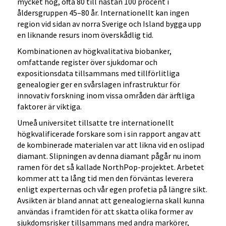
mycket hög, ofta 80 till nästan 100 procent i
åldersgruppen 45–80 år. Internationellt kan ingen
region vid sidan av norra Sverige och Island bygga upp
en liknande resurs inom överskådlig tid.
Kombinationen av högkvalitativa biobanker,
omfattande register över sjukdomar och
expositionsdata tillsammans med tillförlitliga
genealogier ger en svårslagen infrastruktur för
innovativ forskning inom vissa områden där ärftliga
faktorer är viktiga.
Umeå universitet tillsatte tre internationellt
högkvalificerade forskare som i sin rapport angav att
de kombinerade materialen var att likna vid en oslipad
diamant. Slipningen av denna diamant pågår nu inom
ramen för det så kallade NorthPop-projektet. Arbetet
kommer att ta lång tid men den förväntas leverera
enligt experternas och vår egen profetia på längre sikt.
Avsikten är bland annat att genealogierna skall kunna
användas i framtiden för att skatta olika former av
sjukdomsrisker tillsammans med andra markörer,