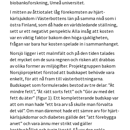
biobanksforskning, Umeå universitet.
I mitten av åttiotalet låg förekomsten av hjärt-
kärlsjukdom i Västerbottens län på samma nivå som i
östra Finland, som då hade en världsledande ställning,
sett ur ett negativt perspektiv. Alla insåg att kosten
var en viktig faktor bakom den höga sjukligheten,
frågan var bara hur kosten spelade in i sammanhanget.
Norsjö ligger i ett malmfält och på den tiden talades
det mycket om de sura regnen och risken att drabbas
av olika former av miljögifter. Projektgruppen bakom
Norsjöprojektet förstod att budskapet behövde vara
enkelt, för att nå fram till västerbottningarna.
Budskapet som formulerades bestod av tre delar: ”Ät
mindre fett”, ”Ät rätt sorts fett” och ”Gör av med det
fett du äter” (figur 1). Ett kompletterande budskap var
att om man hade ”ett bra arv så skulle man förvalta
det väl”. Om man däremot hade ett sämre arv för hjärt-
kärlsjukdomar och diabetes gällde det ”att förebygga
arvet” och vara ännu mer strikt vad gäller
kosthushållet och övrig livsstil. Så var den enkla