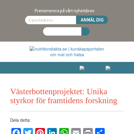
Prenumerera på vårt nyhetsbrev
Västerbottenprojektet: Unika
styrkor för framtidens forskning
Dela detta:
Facebook
Twitter
Pinterest
LinkedIn
WhatsApp
Email
Print
Dela