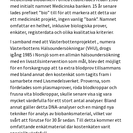
med initialt namnet Medicinska banken. 15 år senare
lades prefixet ”bio” till för att markera att detta var
ett medicinskt projekt, ingen vanlig ”bank”. Namnet
omfattar en helhet, inklusive biologiska prover,
enkäter, registerdata och olika kvalitativa kriterier.
I samband med att Västerbottenprojektet , numera
Västerbottens Hälsoundersökningar (VHU), drogs
igång 1985 i Norsjö som en allmän hälsoundersökning
med en livsstilsintervention som mål, blev det möjligt
för en forskargrupp att ta extra blodprov tillsammans
med bland annat den kostenkät som tagits fram i
samarbete med Livsmedelsverket. Proverna, som
fördelades som plasmaprover, röda blodkroppar och
frusna vita blodkroppar, skulle senare visa sig vara
mycket värdefulla för ett stort antal analyser. Bland
annat gäller detta DNA-analyser och en mängd nya
tekniker för analys av biobanksmaterial, vilket var
svårt att förutse för 30 år sedan. Till detta kommer ett
omfattande enkätmaterial där kostenkäten varit