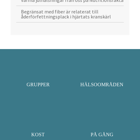
Varma julhälsningar från oss på Nutritionsfakta
Begränsat med fiber är relaterat till
åderförfettningsplack i hjärtats kranskärl
GRUPPER
HÄLSOOMRÅDEN
KOST
PÅ GÅNG