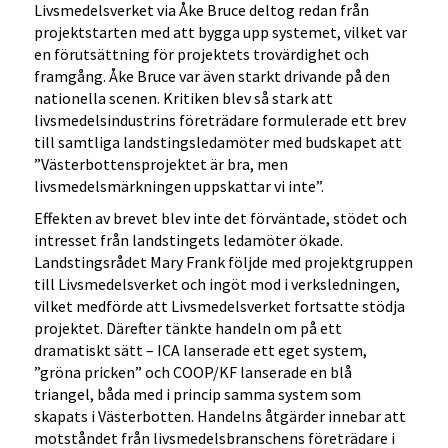
Livsmedelsverket via Åke Bruce deltog redan från
projektstarten med att bygga upp systemet, vilket var
en förutsättning för projektets trovärdighet och
framgång. Åke Bruce var även starkt drivande på den
nationella scenen. Kritiken blev så stark att
livsmedelsindustrins företrädare formulerade ett brev
till samtliga landstingsledamöter med budskapet att
”Västerbottensprojektet är bra, men
livsmedelsmärkningen uppskattar vi inte”.
Effekten av brevet blev inte det förväntade, stödet och
intresset från landstingets ledamöter ökade.
Landstingsrådet Mary Frank följde med projektgruppen
till Livsmedelsverket och ingöt mod i verksledningen,
vilket medförde att Livsmedelsverket fortsatte stödja
projektet. Därefter tänkte handeln om på ett
dramatiskt sätt – ICA lanserade ett eget system,
”gröna pricken” och COOP/KF lanserade en blå
triangel, båda med i princip samma system som
skapats i Västerbotten. Handelns åtgärder innebar att
motståndet från livsmedelsbranschens företrädare i