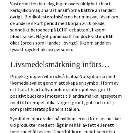
Västerbotten har idag ingen översjuklighet i hjärt-
kärlsjukdomar, snarast är siffrorna bättre än landet i
övrigt. Blodkolesterolnivåerna har minskat (även om
de under en kort period med början 2010 ökade,
sannolikt beroende på LCHF-debatten), liksom
blodtrycket. Något paradoxalt har dock vikten/BMI
ökat (precis som i landet i övrigt), liksom andelen
fysiskt mycket aktiva personer.
Livsmedelsmärkning införs…
Projektgruppen ville också hjälpa Norsjöborna med
livsmedelsvalet genom att skapa en symbol i form av
ett flätat hjärta. Symbolen skulle upplevas ge ett
positivt budskap i motsats till andra märkningssystem
med till exempel olika färger (grönt, gult och rött)
som praktiserats på andra ställen.
Symbolen placerades på hyllkanterna i Norsjös butiker
vid produkter med ett lågt innehåll av fett eller ett
högt innehåll av kostfiber/fullkorn, enligt specifika