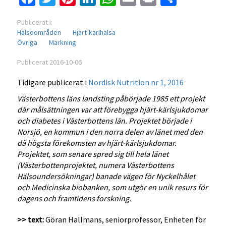
Publicerat i:
Hälsoområden
Hjärt-kärlhälsa
Övriga
Märkning
Publicerat 2016-10-06
Tidigare publicerat i
Nordisk Nutrition nr 1, 2016
Västerbottens läns landsting påbörjade 1985 ett projekt
där målsättningen var att förebygga hjärt-kärlsjukdomar
och diabetes i Västerbottens län. Projektet började i
Norsjö, en kommun i den norra delen av länet med den
då högsta förekomsten av hjärt-kärlsjukdomar.
Projektet, som senare spred sig till hela länet
(Västerbottenprojektet, numera Västerbottens
Hälsoundersökningar) banade vägen för Nyckelhålet
och Medicinska biobanken, som utgör en unik resurs för
dagens och framtidens forskning.
>> text:
Göran Hallmans, seniorprofessor, Enheten för