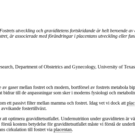
ostrets utveckling och graviditetens fortskridande är helt beroende av a
ret, är associerade med förändringar i placentans utveckling eller fun
earch, Department of Obstetrics and Gynecology, University of Texas
yte av gaser mellan fostret och modern, bortförsel av fostrets metabola 
at bidrar till de anpassningar som sker i moderns fysiologi och metaboli
 som ett passivt filter mellan mamma och fostret. Idag vet vi dock att
plac
 avvikande fostertillväxt.
r att optimera graviditetsutfallet. Undernutrition under graviditeten är 
 förstå kostens betydelse för graviditetsutfallet måste vi förstå de unde
cirkulation till fostret via
placentan
.