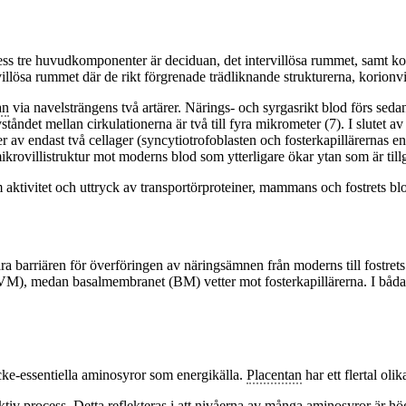
ess tre huvudkomponenter är deciduan, det intervillösa rummet, samt kor
rvillösa rummet där de rikt förgrenade trädliknande strukturerna, korion
an
via navelsträngens två artärer. Närings- och syrgasrikt blod förs sedan
vståndet mellan cirkulationerna är två till fyra mikrometer (7). I slutet av
r av endast två cellager (syncytiotrofoblasten och fosterkapillärernas en
 mikrovillistruktur mot moderns blod som ytterligare ökar ytan som är til
m aktivitet och uttryck av transportörproteiner, mammans och fostrets bl
ra barriären för överföringen av näringsämnen från moderns till fostrets
M), medan basalmembranet (BM) vetter mot fosterkapillärerna. I båda 
cke-essentiella aminosyror som energikälla.
Placentan
har ett flertal oli
tiv process. Detta reflekteras i att nivåerna av många aminosyror är hö