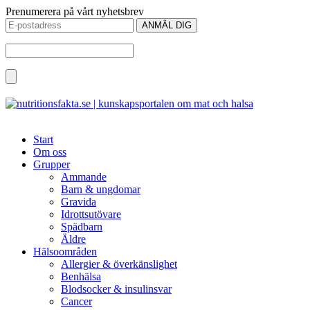
Prenumerera på vårt nyhetsbrev
Start
Om oss
Grupper
Ammande
Barn & ungdomar
Gravida
Idrottsutövare
Spädbarn
Äldre
Hälsoområden
Allergier & överkänslighet
Benhälsa
Blodsocker & insulinsvar
Cancer