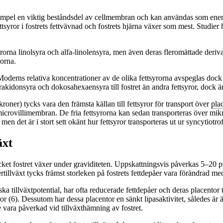
l exempel en viktig beståndsdel av cellmembran och kan användas som ener
tsyror i fostrets fettvävnad och fostrets hjärna växer som mest. Studier 
tsyrorna linolsyra och alfa-linolensyra, men även deras fleromättade der
rorna.
Moderns relativa koncentrationer av de olika fettsyrorna avspeglas dock in
arakidonsyra och dokosahexaensyra till fostret än andra fettsyror, dock 
ner) tycks vara den främsta källan till fettsyror för transport över
pla
ns microvillimembran. De fria fettsyrorna kan sedan transporteras över mi
n det är i stort sett okänt hur fettsyror transporteras ut ur syncytiotrofo
äxt
mycket fostret växer under graviditeten. Uppskattningsvis påverkas 5–20 p
tertillväxt tycks främst storleken på fostrets fettdepåer vara förändrad 
ka tillväxtpotential, har ofta reducerade fettdepåer och deras placentor t
r (6). Dessutom har dessa placentor en sänkt lipasaktivitet, således är äv
e vara påverkad vid tillväxthämning av fostret.