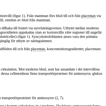
ionvilli (figur 1). Från mamman förs blod till och från
placentan
via
villi, omsluts av blod från mamman.
 tillbaka till fostret via navelsträngsvenen. Utbytet mellan moderns
 graviditeten uppskattas ytan av korionvillis yttre regioner till ungefär
dotelceller) (figur 1). Syncytiotrofoblasten anses vara den primära
lgänglig för utbyte av näringsämnen.
odflöden till och från
placentan
, koncentrationsgradienter, placentans
 cirkulation. Mot moderns blod, som har ansamlats i det intervillösa
dessa cellmembran finns transportörproteiner för aminosyror, glukos
ka transportörproteiner för aminosyror (2, 7).
gre i fostrets cirkulation än i moderns. De högsta aminosyranivåerna