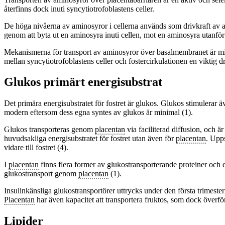
återfinns dock inuti syncytiotrofoblastens celler.
De höga nivåerna av aminosyror i cellerna används som drivkraft av a
genom att byta ut en aminosyra inuti cellen, mot en aminosyra utanför 
Mekanismerna för transport av aminosyror över basalmembranet är mind
mellan syncytiotrofoblastens celler och fostercirkulationen en viktig 
Glukos primärt energisubstrat
Det primära energisubstratet för fostret är glukos. Glukos stimulerar äve
modern eftersom dess egna syntes av glukos är minimal (1).
Glukos transporteras genom
placentan
via faciliterad diffusion, och 
huvudsakliga energisubstratet för fostret utan även för
placentan
. Upp
vidare till fostret (4).
I
placentan
finns flera former av glukostransporterande proteiner och
glukostransport genom
placentan
(1).
Insulinkänsliga glukostransportörer uttrycks under den första trimester
Placentan
har även kapacitet att transportera fruktos, som dock överför
Lipider