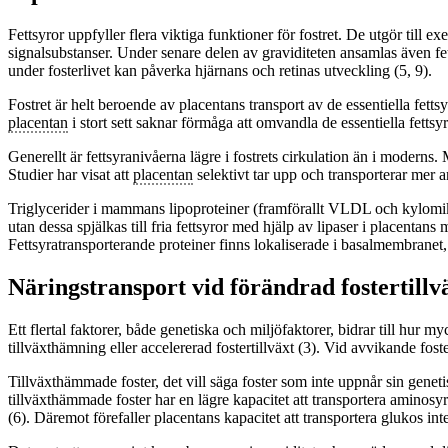
Fettsyror uppfyller flera viktiga funktioner för fostret. De utgör til
signalsubstanser. Under senare delen av graviditeten ansamlas även fet
under fosterlivet kan påverka hjärnans och retinas utveckling (5, 9).
Fostret är helt beroende av placentans transport av de essentiella fet
placentan
i stort sett saknar förmåga att omvandla de essentiella fettsy
Generellt är fettsyranivåerna lägre i fostrets cirkulation än i moderns. 
Studier har visat att
placentan
selektivt tar upp och transporterar mer 
Triglycerider i mammans lipoproteiner (framförallt VLDL och kylomikro
utan dessa spjälkas till fria fettsyror med hjälp av lipaser i placenta
Fettsyratransporterande proteiner finns lokaliserade i basalmembranet, me
Näringstransport vid förändrad fostertillv
Ett flertal faktorer, både genetiska och miljöfaktorer, bidrar till hur 
tillväxthämning eller accelererad fostertillväxt (3). Vid avvikande fos
Tillväxthämmade foster, det vill säga foster som inte uppnår sin genetis
tillväxthämmade foster har en lägre kapacitet att transportera aminosyro
(6). Däremot förefaller placentans kapacitet att transportera glukos int