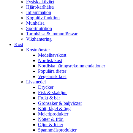
Fysisk aktivitet
Hjärt-kärlhälsa
Inflammation
Kognitiv funktion
Munhälsa
Sportnutrition
Tarmhälsa & immunförsvar
Vikthantering
Kost
Kostmönster
Medelhavskost
Nordisk kost
Nordiska näringsrekommendationer
Populära dieter
Vegetarisk kost
Livsmedel
Drycker
Fisk & skaldjur
Frukt & bär
Grönsaker & baljväxter
Kött, fågel & ägg
Mejeriprodukter
Nötter & frön
Oljor & fetter
Spannmålsprodukter