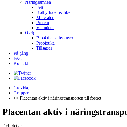
Näringsämnen
Fett
Kolhydrater & fiber
Mineraler
Protein
Vitaminer
Övrigt
Bioaktiva substanser
Probiotika
Tillsatser
På gång
FAQ
Kontakt
Gravida,
Grupper,
>> Placentan aktiv i näringstransporten till fostret
Placentan aktiv i näringstranspor
Dela detta: