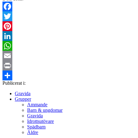
Facebook
Twitter
Pinterest
LinkedIn
WhatsApp
Email
Print
Publicerat i:
Dela
Gravida
Grupper
Ammande
Barn & ungdomar
Gravida
Idrottsutövare
Spädbarn
Äldre