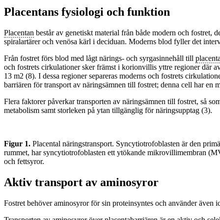
Placentans fysiologi och funktion
Placentan
består av genetiskt material från både modern och fostret, d
spiralartärer och venösa kärl i deciduan. Moderns blod fyller det inte
Från fostret förs blod med lågt närings- och syrgasinnehåll till
placent
och fostrets cirkulationer sker främst i korionvillis yttre regioner där a
13 m2 (8). I dessa regioner separeras moderns och fostrets cirkulatione
barriären för transport av näringsämnen till fostret; denna cell har en
Flera faktorer påverkar transporten av näringsämnen till fostret, så so
metabolism samt storleken på ytan tillgänglig för näringsupptag (3).
Figur 1.
Placental näringstransport. Syncytiotrofoblasten är den primä
rummet, har syncytiotrofoblasten ett ytökande mikrovillimembran (MV
och fettsyror.
Aktiv transport av aminosyror
Fostret behöver aminosyror för sin proteinsyntes och använder även i
Transporten av aminosyror över placentabarriären är en aktiv och selek