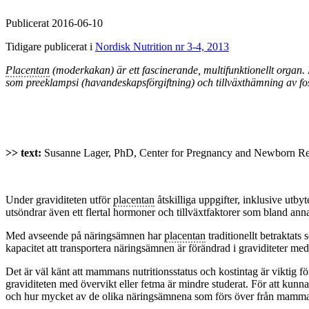
Publicerat 2016-06-10
Tidigare publicerat i
Nordisk Nutrition nr 3-4, 2013
Placentan
(moderkakan) är ett fascinerande, multifunktionellt organ. F
som preeklampsi (havandeskapsförgiftning) och tillväxthämning av fost
>> text:
Susanne Lager, PhD, Center for Pregnancy and Newborn Res
Under graviditeten utför
placentan
åtskilliga uppgifter, inklusive utb
utsöndrar även ett flertal hormoner och tillväxtfaktorer som bland ann
Med avseende på näringsämnen har
placentan
traditionellt betraktats
kapacitet att transportera näringsämnen är förändrad i graviditeter med
Det är väl känt att mammans nutritionsstatus och kostintag är viktig fö
graviditeten med övervikt eller fetma är mindre studerat. För att kunna
och hur mycket av de olika näringsämnena som förs över från mammans 