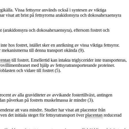
gikälla. Vissa fettsyror används också i syntesen av viktiga
har visat att brist på fettsyrorna arakidonsyra och dokosahexaensyra
ivat (arakidonsyra och dokosahexaensyra), eftersom fostret och
te hos fostret, istället sker en anrikning av vissa viktiga fettsyror.
är mekanismerna till denna transport okända (9).
centan
till fostret. Emellertid kan intakta triglycerider inte transporteras,
krovillimembranet med hjälp av fettsyratransporterande proteiner.
blasten och vidare till fostret (5).
rocent av alla graviditeter av avvikande fostertillväxt, antingen
medan påverkan på fostrets muskelmassa är mindre (3).
enderar att vara mindre. Studier har visat att placentor från
en det initiala steget för fettsyratransport över
placentan
reducerad