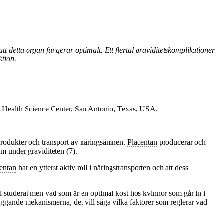
tt detta organ fungerar optimalt. Ett flertal graviditetskomplikationer
ktion.
 Health Science Center, San Antonio, Texas, USA.
biprodukter och transport av näringsämnen.
Placentan
producerar och
sm under graviditeten (7).
entan
har en ytterst aktiv roll i näringstransporten och att dess
väl studerat men vad som är en optimal kost hos kvinnor som går in i
rliggande mekanismerna, det vill säga vilka faktorer som reglerar vad