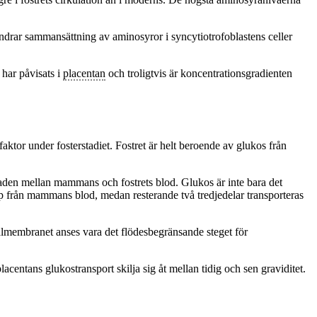
ndrar sammansättning av aminosyror i syncytiotrofoblastens celler
har påvisats i
placentan
och troligtvis är koncentrationsgradienten
tfaktor under fosterstadiet. Fostret är helt beroende av glukos från
naden mellan mammans och fostrets blod. Glukos är inte bara det
p från mammans blod, medan resterande två tredjedelar transporteras
almembranet anses vara det flödesbegränsande steget för
acentans glukostransport skilja sig åt mellan tidig och sen graviditet.