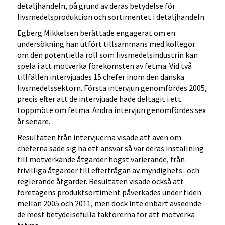
detaljhandeln, på grund av deras betydelse för
livsmedelsproduktion och sortimentet i detaljhandeln.
Egberg Mikkelsen berättade engagerat om en
undersökning han utfört tillsammans med kollegor
om den potentiella roll som livsmedelsindustrin kan
spela i att motverka förekomsten av fetma. Vid två
tillfällen intervjuades 15 chefer inom den danska
livsmedelssektorn. Första intervjun genomfördes 2005,
precis efter att de intervjuade hade deltagit i ett
toppmöte om fetma. Andra intervjun genomfördes sex
år senare.
Resultaten från intervjuerna visade att även om
cheferna sade sig ha ett ansvar så var deras inställning
till motverkande åtgärder högst varierande, från
frivilliga åtgärder till efterfrågan av myndighets- och
reglerande åtgärder. Resultaten visade också att
företagens produktsortiment påverkades under tiden
mellan 2005 och 2011, men dock inte enbart avseende
de mest betydelsefulla faktorerna för att motverka