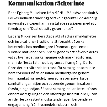
Kommunikation räcker inte
Bent Egberg Mikkelsen från MENU (Måltidsvidenskab &
Folkesundhedsernæring) forskningscenter vid Aalborg
universitet i Köpenhamn avslutade sessionen med ett
föredrag om ”Dual obesity governance”.
Egberg Mikkelsen berättade att statliga myndigheter
och institutioner traditionellt försökt påverka
beteendet hos medborgare i Danmark gentemot
sundare matvanor och livsstil genom att påverka deras
val av livsmedel via kampanjer och marknadsföring,
men i de flesta fall med begränsad framgång. Därför
finns det ett växande intresse för strategier som inte
bara försöker nå de enskilda medborgarna genom
kommunikativa medel, men som även påverka den
samhälleliga miljön och beteende genom insatser i
försörjningskedjan. Sådana strategier kan inte utföras
enbart av regeringen och offentliga institutioner, utan
är i de flesta västerländska länder även beroende av
engagemang från livsmedelsindustrin och