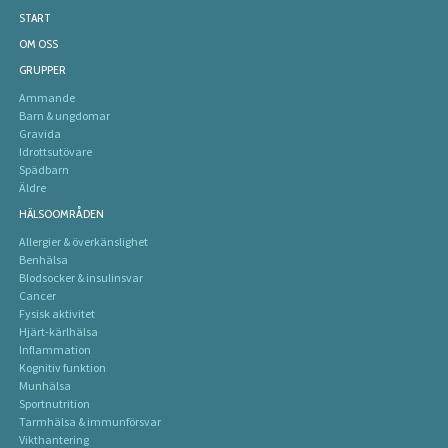
START
OM OSS
GRUPPER
Ammande
Barn & ungdomar
Gravida
Idrottsutövare
Spädbarn
Äldre
HÄLSOOMRÅDEN
Allergier & överkänslighet
Benhälsa
Blodsocker & insulinsvar
Cancer
Fysisk aktivitet
Hjärt-kärlhälsa
Inflammation
Kognitiv funktion
Munhälsa
Sportnutrition
Tarmhälsa & immunförsvar
Vikthantering