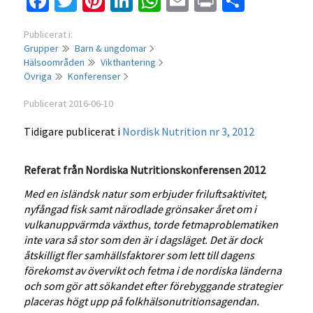
Facebook
Twitter
Pinterest
LinkedIn
WhatsApp
Email
Print
Dela
Publicerat i:
Grupper
Barn & ungdomar
Hälsoområden
Vikthantering
Övriga
Konferenser
Publicerat 2016-06-10
Tidigare publicerat i
Nordisk Nutrition nr 3, 2012
Referat från Nordiska Nutritionskonferensen 2012
Med en isländsk natur som erbjuder friluftsaktivitet,
nyfångad fisk samt närodlade grönsaker året om i
vulkanuppvärmda växthus, torde fetmaproblematiken
inte vara så stor som den är i dagsläget. Det är dock
åtskilligt fler samhällsfaktorer som lett till dagens
förekomst av övervikt och fetma i de nordiska länderna
och som gör att sökandet efter förebyggande strategier
placeras högt upp på folkhälsonutritionsagendan.