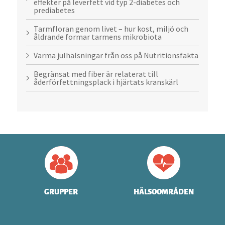
effekter på leverfett vid typ 2-diabetes och
prediabetes
Tarmfloran genom livet – hur kost, miljö och
åldrande formar tarmens mikrobiota
Varma julhälsningar från oss på Nutritionsfakta
Begränsat med fiber är relaterat till
åderförfettningsplack i hjärtats kranskärl
GRUPPER
HÄLSOOMRÅDEN