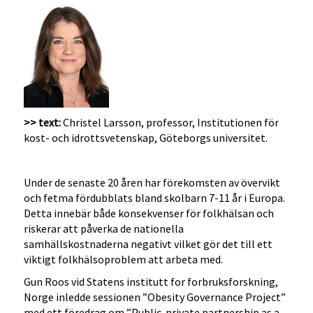
>> text:
Christel Larsson, professor, Institutionen för
kost- och idrottsvetenskap, Göteborgs universitet.
Under de senaste 20 åren har förekomsten av övervikt
och fetma fördubblats bland skolbarn 7-11 år i Europa.
Detta innebär både konsekvenser för folkhälsan och
riskerar att påverka de nationella
samhällskostnaderna negativt vilket gör det till ett
viktigt folkhälsoproblem att arbeta med.
Gun Roos vid Statens institutt for forbruksforskning,
Norge inledde sessionen ”Obesity Governance Project”
med ett föredrag om ”Public-private partnership as a