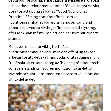
detta bör forskarna, enligt Egberg Mikkelsen försöka
att utarbeta rekommendationer för vad industrin ska
göra för att uppnå så kallad ”Good Nutritional
Practice”. Förslag som framfördes om vad
nutritionssamhället kan göra framöver var bland
annat att utveckla riktlinjer för industriell styrning,
eftersom man måste inse att den har kommit för att
stanna.
Men även om det är viktigt att både
nutritionssamhället, industrin och offentlig sektor
arbetar för att det ska finns goda förutsättningar till
friluftsaktivitet samt intag av fisk och grönskar precis
som den Isländska naturen möjliggör, så är det till
syvende och sist konsumenten själv som väljer om den
vill ta del av det.