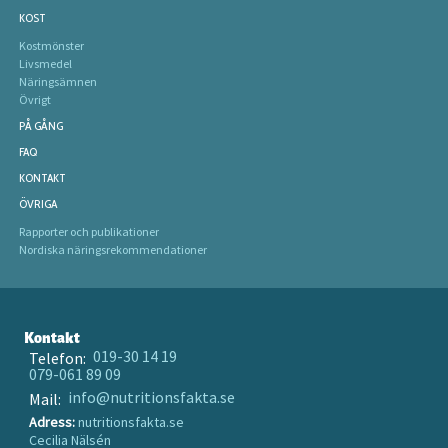
KOST
Kostmönster
Livsmedel
Näringsämnen
Övrigt
PÅ GÅNG
FAQ
KONTAKT
ÖVRIGA
Rapporter och publikationer
Nordiska näringsrekommendationer
Kontakt
019-30 14 19
Telefon:
079-061 89 09
info@nutritionsfakta.se
Mail:
Adress:
nutritionsfakta.se
Cecilia Nälsén