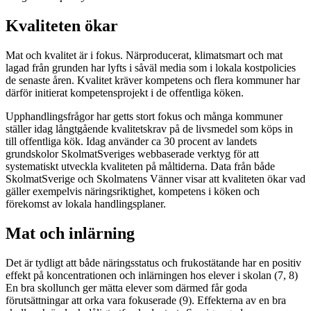
Kvaliteten ökar
Mat och kvalitet är i fokus. Närproducerat, klimatsmart och mat
lagad från grunden har lyfts i såväl media som i lokala kostpolicies
de senaste åren. Kvalitet kräver kompetens och flera kommuner har
därför initierat kompetensprojekt i de offentliga köken.
Upphandlingsfrågor har getts stort fokus och många kommuner
ställer idag långtgående kvalitetskrav på de livsmedel som köps in
till offentliga kök. Idag använder ca 30 procent av landets
grundskolor SkolmatSveriges webbaserade verktyg för att
systematiskt utveckla kvaliteten på måltiderna. Data från både
SkolmatSverige och Skolmatens Vänner visar att kvaliteten ökar vad
gäller exempelvis näringsriktighet, kompetens i köken och
förekomst av lokala handlingsplaner.
Mat och inlärning
Det är tydligt att både näringsstatus och frukostätande har en positiv
effekt på koncentrationen och inlärningen hos elever i skolan (7, 8)
En bra skollunch ger mätta elever som därmed får goda
förutsättningar att orka vara fokuserade (9). Effekterna av en bra