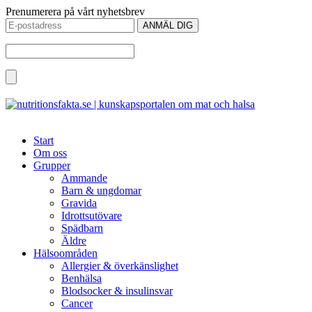
Prenumerera på vårt nyhetsbrev
Start
Om oss
Grupper
Ammande
Barn & ungdomar
Gravida
Idrottsutövare
Spädbarn
Äldre
Hälsoområden
Allergier & överkänslighet
Benhälsa
Blodsocker & insulinsvar
Cancer