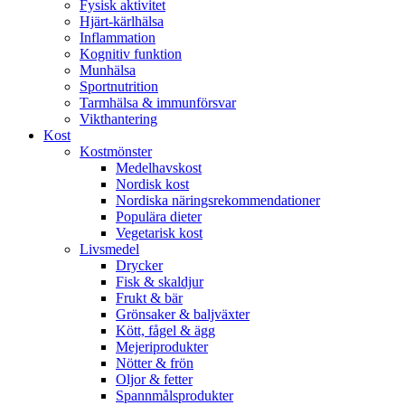
Fysisk aktivitet
Hjärt-kärlhälsa
Inflammation
Kognitiv funktion
Munhälsa
Sportnutrition
Tarmhälsa & immunförsvar
Vikthantering
Kost
Kostmönster
Medelhavskost
Nordisk kost
Nordiska näringsrekommendationer
Populära dieter
Vegetarisk kost
Livsmedel
Drycker
Fisk & skaldjur
Frukt & bär
Grönsaker & baljväxter
Kött, fågel & ägg
Mejeriprodukter
Nötter & frön
Oljor & fetter
Spannmålsprodukter