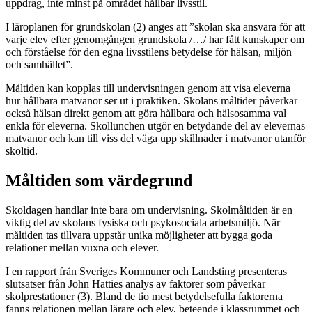
uppdrag, inte minst på området hållbar livsstil.
I läroplanen för grundskolan (2) anges att ”skolan ska ansvara för att
varje elev efter genomgången grundskola /…/ har fått kunskaper om
och förståelse för den egna livsstilens betydelse för hälsan, miljön
och samhället”.
Måltiden kan kopplas till undervisningen genom att visa eleverna
hur hållbara matvanor ser ut i praktiken. Skolans måltider påverkar
också hälsan direkt genom att göra hållbara och hälsosamma val
enkla för eleverna. Skollunchen utgör en betydande del av elevernas
matvanor och kan till viss del väga upp skillnader i matvanor utanför
skoltid.
Måltiden som värdegrund
Skoldagen handlar inte bara om undervisning. Skolmåltiden är en
viktig del av skolans fysiska och psykosociala arbetsmiljö. När
måltiden tas tillvara uppstår unika möjligheter att bygga goda
relationer mellan vuxna och elever.
I en rapport från Sveriges Kommuner och Landsting presenteras
slutsatser från John Hatties analys av faktorer som påverkar
skolprestationer (3). Bland de tio mest betydelsefulla faktorerna
fanns relationen mellan lärare och elev, beteende i klassrummet och