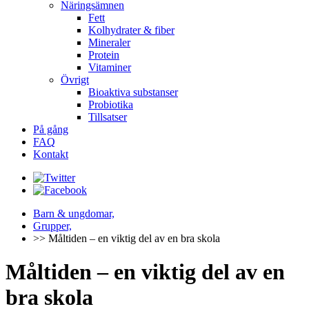
Näringsämnen
Fett
Kolhydrater & fiber
Mineraler
Protein
Vitaminer
Övrigt
Bioaktiva substanser
Probiotika
Tillsatser
På gång
FAQ
Kontakt
Barn & ungdomar,
Grupper,
>> Måltiden – en viktig del av en bra skola
Måltiden – en viktig del av en
bra skola