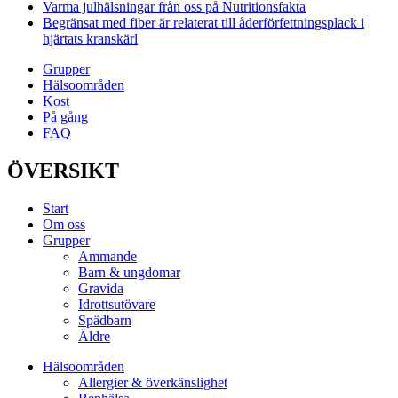
Varma julhälsningar från oss på Nutritionsfakta
Begränsat med fiber är relaterat till åderförfettningsplack i
hjärtats kranskärl
Grupper
Hälsoområden
Kost
På gång
FAQ
ÖVERSIKT
Start
Om oss
Grupper
Ammande
Barn & ungdomar
Gravida
Idrottsutövare
Spädbarn
Äldre
Hälsoområden
Allergier & överkänslighet