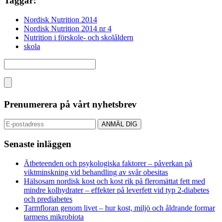
Taggar:
Nordisk Nutrition 2014
Nordisk Nutrition 2014 nr 4
Nutrition i förskole- och skolåldern
skola
Prenumerera på vårt nyhetsbrev
Senaste inläggen
Ätbeteenden och psykologiska faktorer – påverkan på
viktminskning vid behandling av svår obesitas
Hälsosam nordisk kost och kost rik på fleromättat fett med
mindre kolhydrater – effekter på leverfett vid typ 2-diabetes
och prediabetes
Tarmfloran genom livet – hur kost, miljö och åldrande formar
tarmens mikrobiota