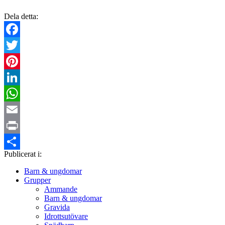
Dela detta:
Facebook
Twitter
Pinterest
LinkedIn
WhatsApp
Email
Print
Publicerat i:
Dela
Barn & ungdomar
Grupper
Ammande
Barn & ungdomar
Gravida
Idrottsutövare