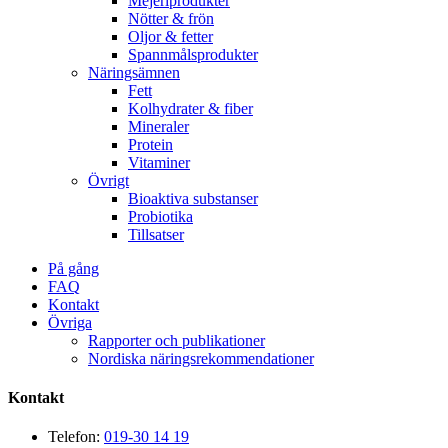
Mejeriprodukter
Nötter & frön
Oljor & fetter
Spannmålsprodukter
Näringsämnen
Fett
Kolhydrater & fiber
Mineraler
Protein
Vitaminer
Övrigt
Bioaktiva substanser
Probiotika
Tillsatser
På gång
FAQ
Kontakt
Övriga
Rapporter och publikationer
Nordiska näringsrekommendationer
Kontakt
Telefon:
019-30 14 19