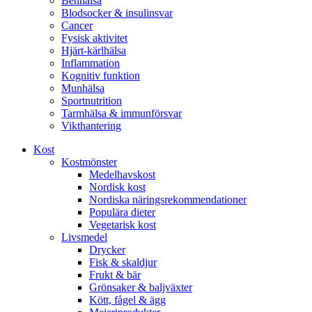
Benhälsa
Blodsocker & insulinsvar
Cancer
Fysisk aktivitet
Hjärt-kärlhälsa
Inflammation
Kognitiv funktion
Munhälsa
Sportnutrition
Tarmhälsa & immunförsvar
Vikthantering
Kost
Kostmönster
Medelhavskost
Nordisk kost
Nordiska näringsrekommendationer
Populära dieter
Vegetarisk kost
Livsmedel
Drycker
Fisk & skaldjur
Frukt & bär
Grönsaker & baljväxter
Kött, fågel & ägg