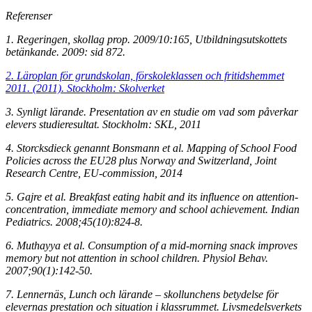
Referenser
1. Regeringen, skollag prop. 2009/10:165, Utbildningsutskottets
betänkande. 2009: sid 872.
2. Läroplan för grundskolan, förskoleklassen och fritidshemmet
2011. (2011). Stockholm: Skolverket
3. Synligt lärande. Presentation av en studie om vad som påverkar
elevers studieresultat. Stockholm: SKL, 2011
4. Storcksdieck genannt Bonsmann et al. Mapping of School Food
Policies across the EU28 plus Norway and Switzerland, Joint
Research Centre, EU-commission, 2014
5. Gajre et al. Breakfast eating habit and its influence on attention-
concentration, immediate memory and school achievement. Indian
Pediatrics. 2008;45(10):824-8.
6. Muthayya et al. Consumption of a mid-morning snack improves
memory but not attention in school children. Physiol Behav.
2007;90(1):142-50.
7. Lennernäs, Lunch och lärande – skollunchens betydelse för
elevernas prestation och situation i klassrummet. Livsmedelsverkets