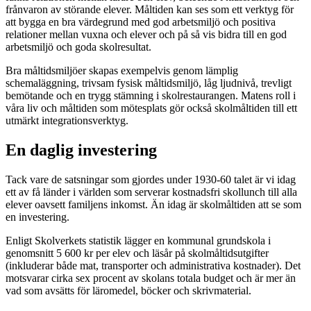
frånvaron av störande elever. Måltiden kan ses som ett verktyg för
att bygga en bra värdegrund med god arbetsmiljö och positiva
relationer mellan vuxna och elever och på så vis bidra till en god
arbetsmiljö och goda skolresultat.
Bra måltidsmiljöer skapas exempelvis genom lämplig
schemaläggning, trivsam fysisk måltidsmiljö, låg ljudnivå, trevligt
bemötande och en trygg stämning i skolrestaurangen. Matens roll i
våra liv och måltiden som mötesplats gör också skolmåltiden till ett
utmärkt integrationsverktyg.
En daglig investering
Tack vare de satsningar som gjordes under 1930-60 talet är vi idag
ett av få länder i världen som serverar kostnadsfri skollunch till alla
elever oavsett familjens inkomst. Än idag är skolmåltiden att se som
en investering.
Enligt Skolverkets statistik lägger en kommunal grundskola i
genomsnitt 5 600 kr per elev och läsår på skolmåltidsutgifter
(inkluderar både mat, transporter och administrativa kostnader). Det
motsvarar cirka sex procent av skolans totala budget och är mer än
vad som avsätts för läromedel, böcker och skrivmaterial.