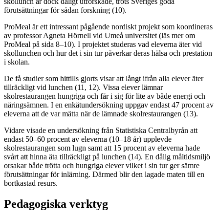
skollunch är dock dåligt utforskade, trots Sveriges goda
förutsättningar för sådan forskning (10).
ProMeal är ett intressant pågående nordiskt projekt som koordineras
av professor Agneta Hörnell vid Umeå universitet (läs mer om
ProMeal på sida 8–10). I projektet studeras vad eleverna äter vid
skollunchen och hur det i sin tur påverkar deras hälsa och prestation
i skolan.
De få studier som hittills gjorts visar att långt ifrån alla elever äter
tillräckligt vid lunchen (11, 12). Vissa elever lämnar
skolrestaurangen hungriga och får i sig för lite av både energi och
näringsämnen. I en enkätundersökning uppgav endast 47 procent av
eleverna att de var mätta när de lämnade skolrestaurangen (13).
Vidare visade en undersökning från Statistiska Centralbyrån att
endast 50–60 procent av eleverna (10–18 år) upplevde
skolrestaurangen som lugn samt att 15 procent av eleverna hade
svårt att hinna äta tillräckligt på lunchen (14). En dålig måltidsmiljö
orsakar både trötta och hungriga elever vilket i sin tur ger sämre
förutsättningar för inlärning. Därmed blir den lagade maten till en
bortkastad resurs.
Pedagogiska verktyg