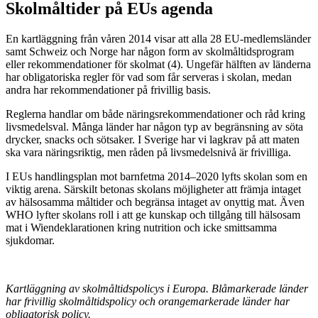
Skolmåltider på EUs agenda
En kartläggning från våren 2014 visar att alla 28 EU-medlemsländer
samt Schweiz och Norge har någon form av skolmåltidsprogram
eller rekommendationer för skolmat (4). Ungefär hälften av länderna
har obligatoriska regler för vad som får serveras i skolan, medan
andra har rekommendationer på frivillig basis.
Reglerna handlar om både näringsrekommendationer och råd kring
livsmedelsval. Många länder har någon typ av begränsning av söta
drycker, snacks och sötsaker. I Sverige har vi lagkrav på att maten
ska vara näringsriktig, men råden på livsmedelsnivå är frivilliga.
I EUs handlingsplan mot barnfetma 2014–2020 lyfts skolan som en
viktig arena. Särskilt betonas skolans möjligheter att främja intaget
av hälsosamma måltider och begränsa intaget av onyttig mat. Även
WHO lyfter skolans roll i att ge kunskap och tillgång till hälsosam
mat i Wiendeklarationen kring nutrition och icke smittsamma
sjukdomar.
Kartläggning av skolmåltidspolicys i Europa. Blåmarkerade länder
har frivillig skolmåltidspolicy och orangemarkerade länder har
obligatorisk policy.