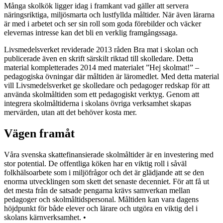
Många skolkök ligger idag i framkant vad gäller att servera
näringsriktiga, miljösmarta och lustfyllda måltider. När även lärarna
är med i arbetet och ser sin roll som goda förebilder och väcker
elevernas intresse kan det bli en verklig framgångssaga.
Livsmedelsverket reviderade 2013 råden Bra mat i skolan och
publicerade även en skrift särskilt riktad till skolledare. Detta
material kompletterades 2014 med materialet ”Hej skolmat!” –
pedagogiska övningar där måltiden är läromedlet. Med detta material
vill Livsmedelsverket ge skolledare och pedagoger redskap för att
använda skolmåltiden som ett pedagogiskt verktyg. Genom att
integrera skolmåltiderna i skolans övriga verksamhet skapas
mervärden, utan att det behöver kosta mer.
Vägen framåt
Våra svenska skattefinansierade skolmåltider är en investering med
stor potential. De offentliga köken har en viktig roll i såväl
folkhälsoarbete som i miljöfrågor och det är glädjande att se den
enorma utvecklingen som skett det senaste decenniet. För att få ut
det mesta från de satsade pengarna krävs samverkan mellan
pedagoger och skolmåltidspersonal. Måltiden kan vara dagens
höjdpunkt för både elever och lärare och utgöra en viktig del i
skolans kärnverksamhet. •