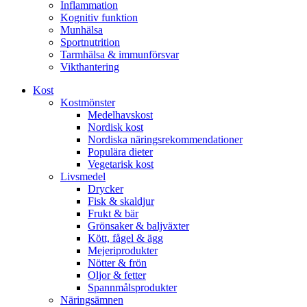
Inflammation
Kognitiv funktion
Munhälsa
Sportnutrition
Tarmhälsa & immunförsvar
Vikthantering
Kost
Kostmönster
Medelhavskost
Nordisk kost
Nordiska näringsrekommendationer
Populära dieter
Vegetarisk kost
Livsmedel
Drycker
Fisk & skaldjur
Frukt & bär
Grönsaker & baljväxter
Kött, fågel & ägg
Mejeriprodukter
Nötter & frön
Oljor & fetter
Spannmålsprodukter
Näringsämnen