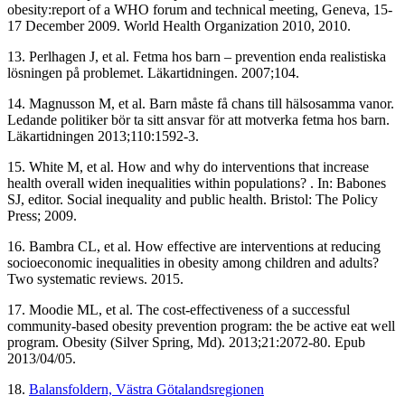
obesity:report of a WHO forum and technical meeting, Geneva, 15-
17 December 2009. World Health Organization 2010, 2010.
13. Perlhagen J, et al. Fetma hos barn – prevention enda realistiska
lösningen på problemet. Läkartidningen. 2007;104.
14. Magnusson M, et al. Barn måste få chans till hälsosamma vanor.
Ledande politiker bör ta sitt ansvar för att motverka fetma hos barn.
Läkartidningen 2013;110:1592-3.
15. White M, et al. How and why do interventions that increase
health overall widen inequalities within populations? . In: Babones
SJ, editor. Social inequality and public health. Bristol: The Policy
Press; 2009.
16. Bambra CL, et al. How effective are interventions at reducing
socioeconomic inequalities in obesity among children and adults?
Two systematic reviews. 2015.
17. Moodie ML, et al. The cost-effectiveness of a successful
community-based obesity prevention program: the be active eat well
program. Obesity (Silver Spring, Md). 2013;21:2072-80. Epub
2013/04/05.
18.
Balansfoldern, Västra Götalandsregionen