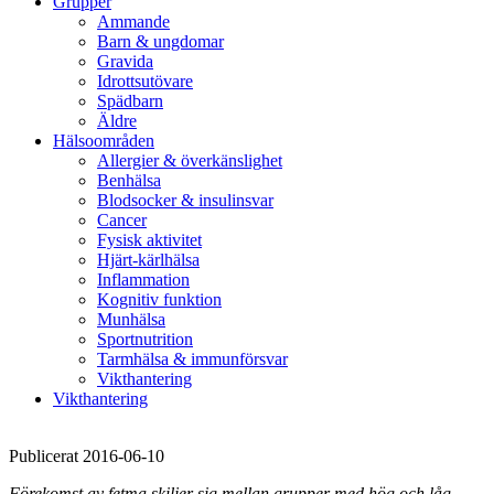
Grupper
Ammande
Barn & ungdomar
Gravida
Idrottsutövare
Spädbarn
Äldre
Hälsoområden
Allergier & överkänslighet
Benhälsa
Blodsocker & insulinsvar
Cancer
Fysisk aktivitet
Hjärt-kärlhälsa
Inflammation
Kognitiv funktion
Munhälsa
Sportnutrition
Tarmhälsa & immunförsvar
Vikthantering
Vikthantering
Publicerat 2016-06-10
Förekomst av fetma skiljer sig mellan grupper med hög och låg