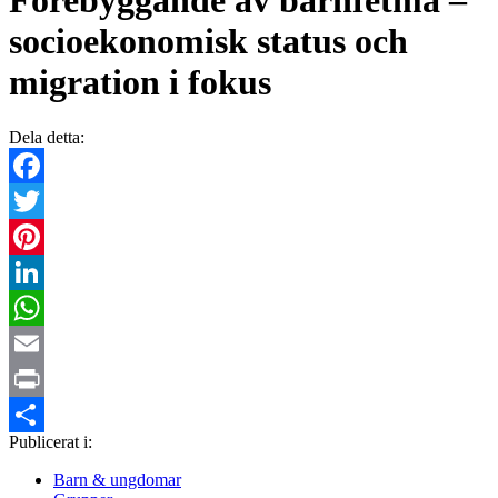
Förebyggande av barnfetma –
socioekonomisk status och
migration i fokus
Dela detta:
Facebook
Twitter
Pinterest
LinkedIn
WhatsApp
Email
Print
Publicerat i:
Dela
Barn & ungdomar