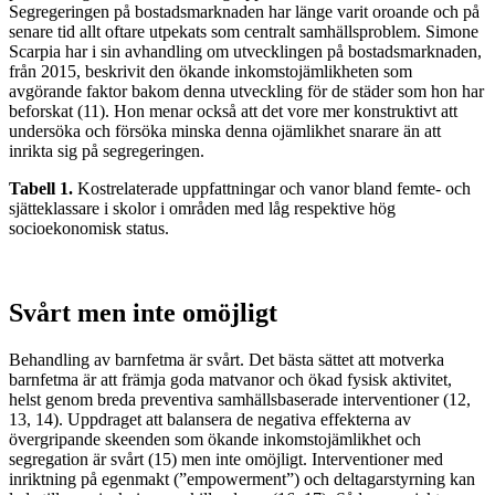
Segregeringen på bostadsmarknaden har länge varit oroande och på
senare tid allt oftare utpekats som centralt samhällsproblem. Simone
Scarpia har i sin avhandling om utvecklingen på bostadsmarknaden,
från 2015, beskrivit den ökande inkomstojämlikheten som
avgörande faktor bakom denna utveckling för de städer som hon har
beforskat (11). Hon menar också att det vore mer konstruktivt att
undersöka och försöka minska denna ojämlikhet snarare än att
inrikta sig på segregeringen.
Tabell 1.
Kostrelaterade uppfattningar och vanor bland femte- och
sjätteklassare i skolor i områden med låg respektive hög
socioekonomisk status.
Svårt men inte omöjligt
Behandling av barnfetma är svårt. Det bästa sättet att motverka
barnfetma är att främja goda matvanor och ökad fysisk aktivitet,
helst genom breda preventiva samhällsbaserade interventioner (12,
13, 14). Uppdraget att balansera de negativa effekterna av
övergripande skeenden som ökande inkomstojämlikhet och
segregation är svårt (15) men inte omöjligt. Interventioner med
inriktning på egenmakt (”empowerment”) och deltagarstyrning kan