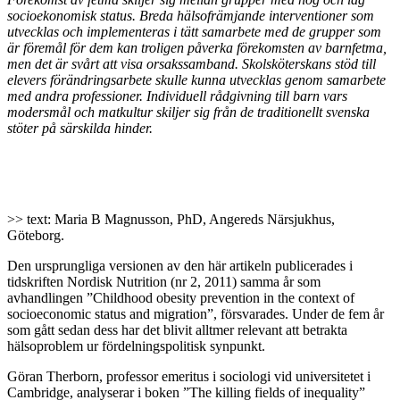
socioekonomisk status. Breda hälsofrämjande interventioner som
utvecklas och implementeras i tätt samarbete med de grupper som
är föremål för dem kan troligen påverka förekomsten av barnfetma,
men det är svårt att visa orsakssamband. Skolsköterskans stöd till
elevers förändringsarbete skulle kunna utvecklas genom samarbete
med andra professioner. Individuell rådgivning till barn vars
modersmål och matkultur skiljer sig från de traditionellt svenska
stöter på särskilda hinder.
>> text: Maria B Magnusson, PhD, Angereds Närsjukhus,
Göteborg.
Den ursprungliga versionen av den här artikeln publicerades i
tidskriften Nordisk Nutrition (nr 2, 2011) samma år som
avhandlingen ”Childhood obesity prevention in the context of
socioeconomic status and migration”, försvarades. Under de fem år
som gått sedan dess har det blivit alltmer relevant att betrakta
hälsoproblem ur fördelningspolitisk synpunkt.
Göran Therborn, professor emeritus i sociologi vid universitetet i
Cambridge, analyserar i boken ”The killing fields of inequality”