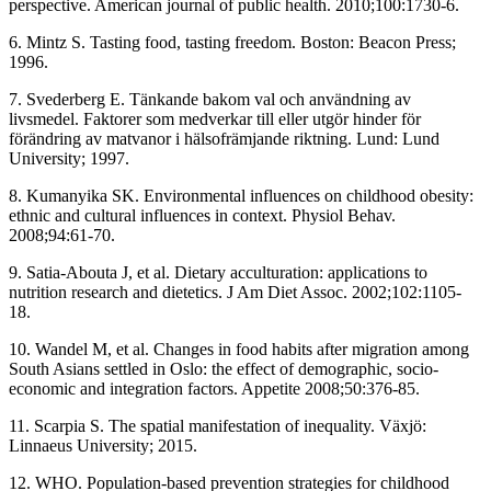
perspective. American journal of public health. 2010;100:1730-6.
6. Mintz S. Tasting food, tasting freedom. Boston: Beacon Press;
1996.
7. Svederberg E. Tänkande bakom val och användning av
livsmedel. Faktorer som medverkar till eller utgör hinder för
förändring av matvanor i hälsofrämjande riktning. Lund: Lund
University; 1997.
8. Kumanyika SK. Environmental influences on childhood obesity:
ethnic and cultural influences in context. Physiol Behav.
2008;94:61-70.
9. Satia-Abouta J, et al. Dietary acculturation: applications to
nutrition research and dietetics. J Am Diet Assoc. 2002;102:1105-
18.
10. Wandel M, et al. Changes in food habits after migration among
South Asians settled in Oslo: the effect of demographic, socio-
economic and integration factors. Appetite 2008;50:376-85.
11. Scarpia S. The spatial manifestation of inequality. Växjö:
Linnaeus University; 2015.
12. WHO. Population-based prevention strategies for childhood