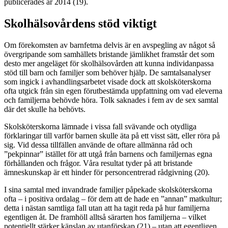
publicerades år 2014 (19).
Skolhälsovårdens stöd viktigt
Om förekomsten av barnfetma delvis är en avspegling av något så
övergripande som samhällets bristande jämlikhet framstår det som
desto mer angeläget för skolhälsovården att kunna individanpassa
stöd till barn och familjer som behöver hjälp. De samtalsanalyser
som ingick i avhandlingsarbetet visade dock att skolsköterskorna
ofta utgick från sin egen förutbestämda uppfattning om vad eleverna
och familjerna behövde höra. Tolk saknades i fem av de sex samtal
där det skulle ha behövts.
Skolsköterskorna lämnade i vissa fall svävande och otydliga
förklaringar till varför barnen skulle äta på ett visst sätt, eller röra på
sig. Vid dessa tillfällen använde de oftare allmänna råd och
”pekpinnar” istället för att utgå från barnens och familjernas egna
förhållanden och frågor. Våra resultat tyder på att bristande
ämneskunskap är ett hinder för personcentrerad rådgivning (20).
I sina samtal med invandrade familjer påpekade skolsköterskorna
ofta – i positiva ordalag – för dem att de hade en ”annan” matkultur;
detta i nästan samtliga fall utan att ha tagit reda på hur familjerna
egentligen åt. De framhöll alltså särarten hos familjerna – vilket
potentiellt stärker känslan av utanförskap (21) – utan att egentligen