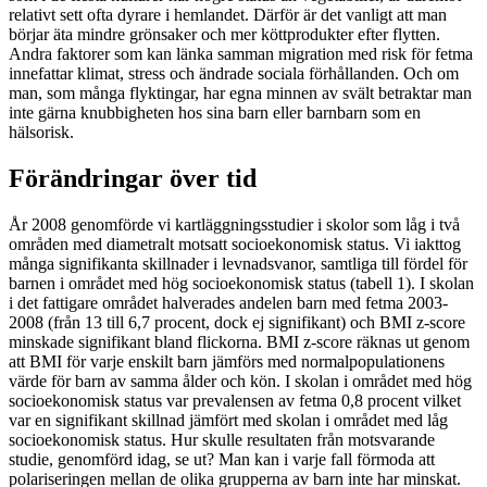
relativt sett ofta dyrare i hemlandet. Därför är det vanligt att man
börjar äta mindre grönsaker och mer köttprodukter efter flytten.
Andra faktorer som kan länka samman migration med risk för fetma
innefattar klimat, stress och ändrade sociala förhållanden. Och om
man, som många flyktingar, har egna minnen av svält betraktar man
inte gärna knubbigheten hos sina barn eller barnbarn som en
hälsorisk.
Förändringar över tid
År 2008 genomförde vi kartläggningsstudier i skolor som låg i två
områden med diametralt motsatt socioekonomisk status. Vi iakttog
många signifikanta skillnader i levnadsvanor, samtliga till fördel för
barnen i området med hög socioekonomisk status (tabell 1). I skolan
i det fattigare området halverades andelen barn med fetma 2003-
2008 (från 13 till 6,7 procent, dock ej signifikant) och BMI z-score
minskade signifikant bland flickorna. BMI z-score räknas ut genom
att BMI för varje enskilt barn jämförs med normalpopulationens
värde för barn av samma ålder och kön. I skolan i området med hög
socioekonomisk status var prevalensen av fetma 0,8 procent vilket
var en signifikant skillnad jämfört med skolan i området med låg
socioekonomisk status. Hur skulle resultaten från motsvarande
studie, genomförd idag, se ut? Man kan i varje fall förmoda att
polariseringen mellan de olika grupperna av barn inte har minskat.