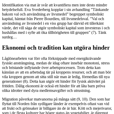
Identifikation via mat är svår att kvantifiera men inte desto mindre
betydelsefull. Eva Svederberg kopplar i sin avhandling ”Tänkande
bakom val och användning av livsmedel” begreppet symboliskt
kapital, hämtat från Pierre Bourdieu, till livsmedelsval. ”Val och
användning av livsmedel i en viss grupp har därvid ett tillerkänt
värde, det vill säga de utgör symboliskt kapital som investeras i och
hushållas med i syfte att öka tillhörigheten till gruppen” (7). Tänk
surdeg…
Ekonomi och tradition kan utgöra hinder
Låglönearbeten var förr ofta förknippade med energikrävande
fysiskt ansträngning, medan de idag oftare innebär monotoni, stress
och bristande inflytande över arbetsprocessen. Trots detta kan
känslan av att en arbetsdag tär på kroppens resurser, och att man bör
vila kroppen genom att sitta still när man är ledig, förmedlas till nya
generationer (8). Detta kan utgör ett hinder för fysisk aktivitet på
fritiden. Dålig ekonomi är också ett hinder för att låta barn pröva
olika idrotter med dyra medlemsavgifter och utrustning.
Migration påverkar matvanorna på många sätt (9, 10). Den som har
flyttat till Norden från sydligare länder är exempelvis oftast van vid
att frukt och grönsaker är billigare än de är här. Kött och mejerivaror,
som i de flesta kulturer har högre status än vegetabilier, är däremot