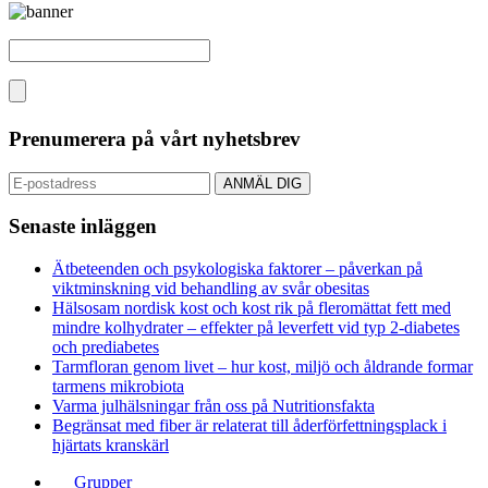
Prenumerera på vårt nyhetsbrev
Senaste inläggen
Ätbeteenden och psykologiska faktorer – påverkan på
viktminskning vid behandling av svår obesitas
Hälsosam nordisk kost och kost rik på fleromättat fett med
mindre kolhydrater – effekter på leverfett vid typ 2-diabetes
och prediabetes
Tarmfloran genom livet – hur kost, miljö och åldrande formar
tarmens mikrobiota
Varma julhälsningar från oss på Nutritionsfakta
Begränsat med fiber är relaterat till åderförfettningsplack i
hjärtats kranskärl
Grupper