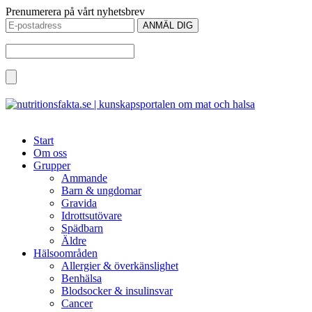
Prenumerera på vårt nyhetsbrev
Start
Om oss
Grupper
Ammande
Barn & ungdomar
Gravida
Idrottsutövare
Spädbarn
Äldre
Hälsoområden
Allergier & överkänslighet
Benhälsa
Blodsocker & insulinsvar
Cancer