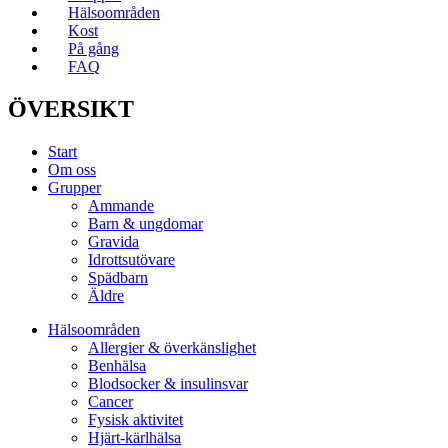
Hälsoområden
Kost
På gång
FAQ
ÖVERSIKT
Start
Om oss
Grupper
Ammande
Barn & ungdomar
Gravida
Idrottsutövare
Spädbarn
Äldre
Hälsoområden
Allergier & överkänslighet
Benhälsa
Blodsocker & insulinsvar
Cancer
Fysisk aktivitet
Hjärt-kärlhälsa