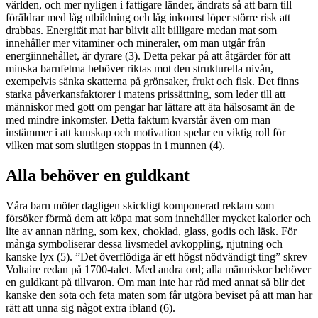
världen, och mer nyligen i fattigare länder, ändrats så att barn till
föräldrar med låg utbildning och låg inkomst löper större risk att
drabbas. Energität mat har blivit allt billigare medan mat som
innehåller mer vitaminer och mineraler, om man utgår från
energiinnehållet, är dyrare (3). Detta pekar på att åtgärder för att
minska barnfetma behöver riktas mot den strukturella nivån,
exempelvis sänka skatterna på grönsaker, frukt och fisk. Det finns
starka påverkansfaktorer i matens prissättning, som leder till att
människor med gott om pengar har lättare att äta hälsosamt än de
med mindre inkomster. Detta faktum kvarstår även om man
instämmer i att kunskap och motivation spelar en viktig roll för
vilken mat som slutligen stoppas in i munnen (4).
Alla behöver en guldkant
Våra barn möter dagligen skickligt komponerad reklam som
försöker förmå dem att köpa mat som innehåller mycket kalorier och
lite av annan näring, som kex, choklad, glass, godis och läsk. För
många symboliserar dessa livsmedel avkoppling, njutning och
kanske lyx (5). ”Det överflödiga är ett högst nödvändigt ting” skrev
Voltaire redan på 1700-talet. Med andra ord; alla människor behöver
en guldkant på tillvaron. Om man inte har råd med annat så blir det
kanske den söta och feta maten som får utgöra beviset på att man har
rätt att unna sig något extra ibland (6).