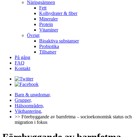
Näringsämnen
Fett
Kolhydrater & fiber
Mineraler
Protein
Vitaminer
Övrigt
Bioaktiva substanser
Probiotika
Tillsatser
På gång
FAQ
Kontakt
Barn & ungdomar,
Grupper,
Hälsoområden,
Vikthantering,
>> Förebyggande av barnfetma – socioekonomisk status och
migration i fokus