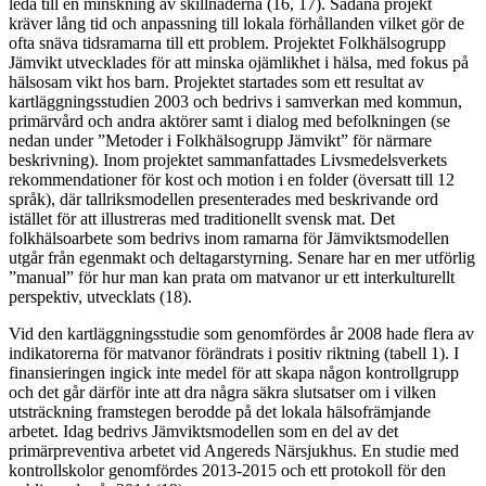
leda till en minskning av skillnaderna (16, 17). Sådana projekt
kräver lång tid och anpassning till lokala förhållanden vilket gör de
ofta snäva tidsramarna till ett problem. Projektet Folkhälsogrupp
Jämvikt utvecklades för att minska ojämlikhet i hälsa, med fokus på
hälsosam vikt hos barn. Projektet startades som ett resultat av
kartläggningsstudien 2003 och bedrivs i samverkan med kommun,
primärvård och andra aktörer samt i dialog med befolkningen (se
nedan under ”Metoder i Folkhälsogrupp Jämvikt” för närmare
beskrivning). Inom projektet sammanfattades Livsmedelsverkets
rekommendationer för kost och motion i en folder (översatt till 12
språk), där tallriksmodellen presenterades med beskrivande ord
istället för att illustreras med traditionellt svensk mat. Det
folkhälsoarbete som bedrivs inom ramarna för Jämviktsmodellen
utgår från egenmakt och deltagarstyrning. Senare har en mer utförlig
”manual” för hur man kan prata om matvanor ur ett interkulturellt
perspektiv, utvecklats (18).
Vid den kartläggningsstudie som genomfördes år 2008 hade flera av
indikatorerna för matvanor förändrats i positiv riktning (tabell 1). I
finansieringen ingick inte medel för att skapa någon kontrollgrupp
och det går därför inte att dra några säkra slutsatser om i vilken
utsträckning framstegen berodde på det lokala hälsofrämjande
arbetet. Idag bedrivs Jämviktsmodellen som en del av det
primärpreventiva arbetet vid Angereds Närsjukhus. En studie med
kontrollskolor genomfördes 2013-2015 och ett protokoll för den