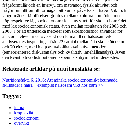
frågeformulär och en intervju om matvanor, fysisk aktivitet och
frågor om tilltron till förmågan att kunna påverka sin hälsa. Vikt och
längd mättes. Jämförelser gjordes mellan skolorna i områden med
hög respektive låg socioekonomisk status samt, för skolan i området
med låg socioekonomisk status, även mellan resultaten för 2003 och
2008. För att undersöka metoder som skolsköterskor använder för
att stödja elever med övervikt och fetma till en hälsosam vikt,
analyserades inspelningar från 22 samtal mellan åtta skolsköterskor
och 20 elever, med hjälp av två olika kvalitativa metoder
(temaorienterad diskursanalys och kvalitativ innehållsanalys). Även
den kvantitativa distributionen av samtalsutrymmet undersöktes.
Relaterade artiklar på nutritionsfakta.se:
Nutritionsfakta 6, 2016: Att minska socioekonomiskt betingade
skillnader i hälsa – exemplet hälsosam vikt hos barn >>
Taggar:
fetma
kroppsvikt
socioekonomi
övervikt