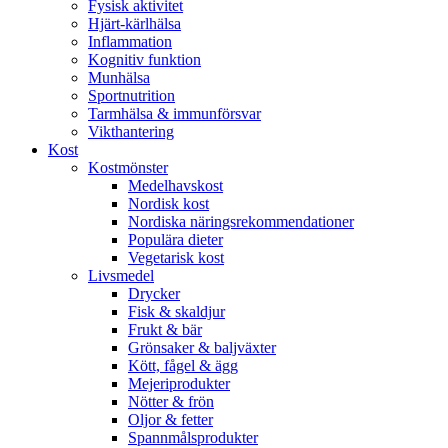
Fysisk aktivitet
Hjärt-kärlhälsa
Inflammation
Kognitiv funktion
Munhälsa
Sportnutrition
Tarmhälsa & immunförsvar
Vikthantering
Kost
Kostmönster
Medelhavskost
Nordisk kost
Nordiska näringsrekommendationer
Populära dieter
Vegetarisk kost
Livsmedel
Drycker
Fisk & skaldjur
Frukt & bär
Grönsaker & baljväxter
Kött, fågel & ägg
Mejeriprodukter
Nötter & frön
Oljor & fetter
Spannmålsprodukter