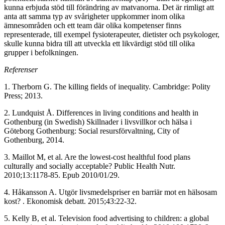
kunna erbjuda stöd till förändring av matvanorna. Det är rimligt att
anta att samma typ av svårigheter uppkommer inom olika
ämnesområden och ett team där olika kompetenser finns
representerade, till exempel fysioterapeuter, dietister och psykologer,
skulle kunna bidra till att utveckla ett likvärdigt stöd till olika
grupper i befolkningen.
Referenser
1. Therborn G. The killing fields of inequality. Cambridge: Polity
Press; 2013.
2. Lundquist Å. Differences in living conditions and health in
Gothenburg (in Swedish) Skillnader i livsvillkor och hälsa i
Göteborg Gothenburg: Social resursförvaltning, City of
Gothenburg, 2014.
3. Maillot M, et al. Are the lowest-cost healthful food plans
culturally and socially acceptable? Public Health Nutr.
2010;13:1178-85. Epub 2010/01/29.
4. Håkansson A. Utgör livsmedelspriser en barriär mot en hälsosam
kost? . Ekonomisk debatt. 2015;43:22-32.
5. Kelly B, et al. Television food advertising to children: a global