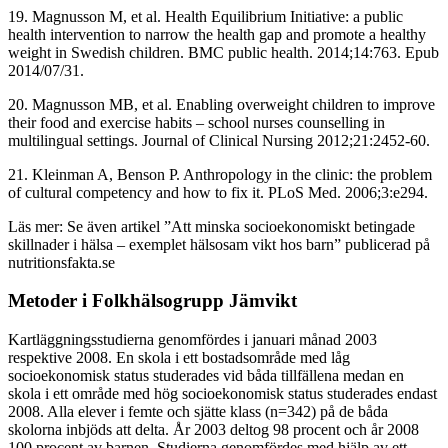
19. Magnusson M, et al. Health Equilibrium Initiative: a public
health intervention to narrow the health gap and promote a healthy
weight in Swedish children. BMC public health. 2014;14:763. Epub
2014/07/31.
20. Magnusson MB, et al. Enabling overweight children to improve
their food and exercise habits – school nurses counselling in
multilingual settings. Journal of Clinical Nursing 2012;21:2452-60.
21. Kleinman A, Benson P. Anthropology in the clinic: the problem
of cultural competency and how to fix it. PLoS Med. 2006;3:e294.
Läs mer: Se även artikel ”Att minska socioekonomiskt betingade
skillnader i hälsa – exemplet hälsosam vikt hos barn” publicerad på
nutritionsfakta.se
Metoder i Folkhälsogrupp Jämvikt
Kartläggningsstudierna genomfördes i januari månad 2003
respektive 2008. En skola i ett bostadsområde med låg
socioekonomisk status studerades vid båda tillfällena medan en
skola i ett område med hög socioekonomisk status studerades endast
2008. Alla elever i femte och sjätte klass (n=342) på de båda
skolorna inbjöds att delta. År 2003 deltog 98 procent och år 2008
100 procent av barnen. Studierna genomfördes med hjälp av ett