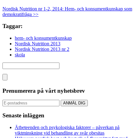
Nordisk Nutrition nr 1-2, 2014: Hem- och konsumentkunskap som
demokratifråga >>
Taggar:
hem- och konsumentkunskap
Nordisk Nutrition 2013
Nordisk Nutrition 2013 nr 2
skola
Prenumerera på vårt nyhetsbrev
Senaste inläggen
Ätbeteenden och psykologiska faktorer – påverkan på
viktminskning vid behandling av svår obesitas