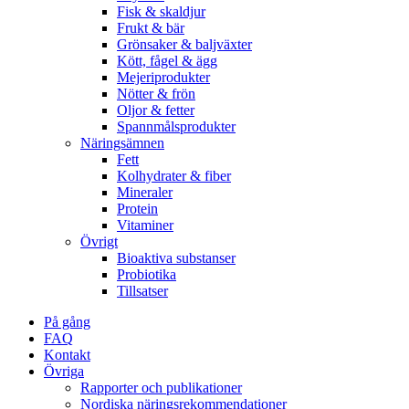
Fisk & skaldjur
Frukt & bär
Grönsaker & baljväxter
Kött, fågel & ägg
Mejeriprodukter
Nötter & frön
Oljor & fetter
Spannmålsprodukter
Näringsämnen
Fett
Kolhydrater & fiber
Mineraler
Protein
Vitaminer
Övrigt
Bioaktiva substanser
Probiotika
Tillsatser
På gång
FAQ
Kontakt
Övriga
Rapporter och publikationer
Nordiska näringsrekommendationer