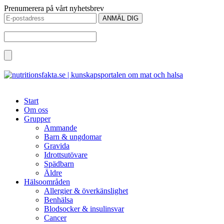
Prenumerera på vårt nyhetsbrev
Start
Om oss
Grupper
Ammande
Barn & ungdomar
Gravida
Idrottsutövare
Spädbarn
Äldre
Hälsoområden
Allergier & överkänslighet
Benhälsa
Blodsocker & insulinsvar
Cancer