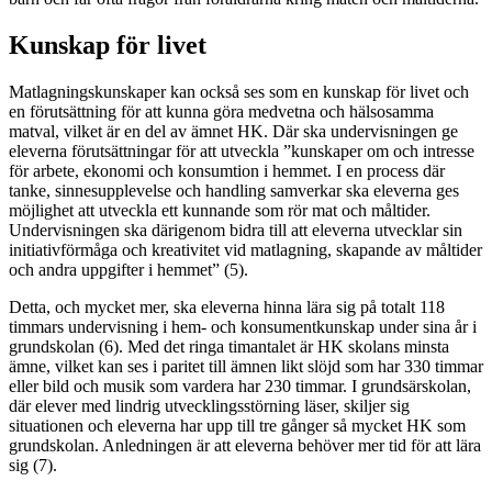
Kunskap för livet
Matlagningskunskaper kan också ses som en kunskap för livet och
en förutsättning för att kunna göra medvetna och hälsosamma
matval, vilket är en del av ämnet HK. Där ska undervisningen ge
eleverna förutsättningar för att utveckla ”kunskaper om och intresse
för arbete, ekonomi och konsumtion i hemmet. I en process där
tanke, sinnesupplevelse och handling samverkar ska eleverna ges
möjlighet att utveckla ett kunnande som rör mat och måltider.
Undervisningen ska därigenom bidra till att eleverna utvecklar sin
initiativförmåga och kreativitet vid matlagning, skapande av måltider
och andra uppgifter i hemmet” (5).
Detta, och mycket mer, ska eleverna hinna lära sig på totalt 118
timmars undervisning i hem- och konsumentkunskap under sina år i
grundskolan (6). Med det ringa timantalet är HK skolans minsta
ämne, vilket kan ses i paritet till ämnen likt slöjd som har 330 timmar
eller bild och musik som vardera har 230 timmar. I grundsärskolan,
där elever med lindrig utvecklingsstörning läser, skiljer sig
situationen och eleverna har upp till tre gånger så mycket HK som
grundskolan. Anledningen är att eleverna behöver mer tid för att lära
sig (7).