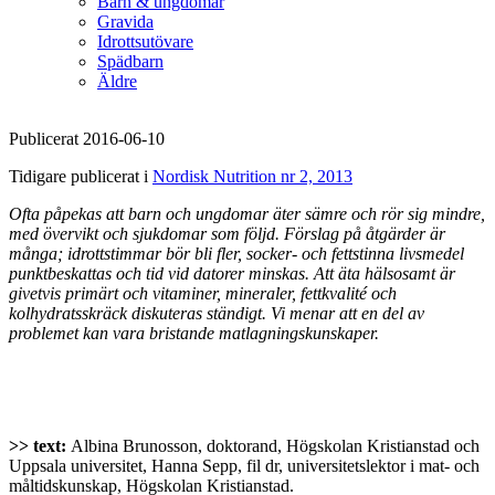
Barn & ungdomar
Gravida
Idrottsutövare
Spädbarn
Äldre
Publicerat 2016-06-10
Tidigare publicerat i
Nordisk Nutrition nr 2, 2013
Ofta påpekas att barn och ungdomar äter sämre och rör sig mindre,
med övervikt och sjukdomar som följd. Förslag på åtgärder är
många; idrottstimmar bör bli fler, socker- och fettstinna livsmedel
punktbeskattas och tid vid datorer minskas. Att äta hälsosamt är
givetvis primärt och vitaminer, mineraler, fettkvalité och
kolhydratsskräck diskuteras ständigt. Vi menar att en del av
problemet kan vara bristande matlagningskunskaper.
>> text:
Albina Brunosson, doktorand, Högskolan Kristianstad och
Uppsala universitet, Hanna Sepp, fil dr, universitetslektor i mat- och
måltidskunskap, Högskolan Kristianstad.