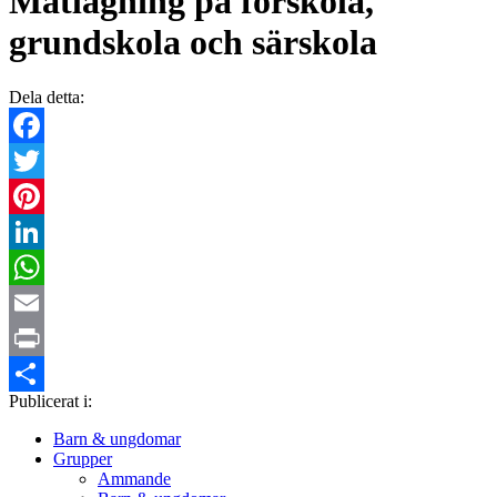
Matlagning på förskola,
grundskola och särskola
Dela detta:
Facebook
Twitter
Pinterest
LinkedIn
WhatsApp
Email
Print
Publicerat i:
Dela
Barn & ungdomar
Grupper
Ammande