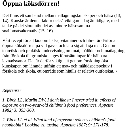
Öppna köksdörren!
Det finns ett samband mellan matlagningskunskaper och hälsa (13,
14). Kanske är denna faktor också viktigare idag än tidigare, med
tanke på det stora utbudet av mindre hälsosamma
snabbmatsalternativ (15, 16).
Vårt recept för att lära om hälsa, vitaminer och fibrer är därför att
öppna köksdörren på vid gavel och lära sig att laga mat. Genom
teoretisk och praktisk undervisning om mat, måltider och matlagning
från förskola till grundskola ges förutsättningar för hållbara
levnadsvanor. Det är därför viktigt att genom forskning öka
kunskapen om lärande utifrån ett mat- och måltidsperspektiv i
förskola och skola, ett område som hittills är relativt outforskat. •
Referenser
1. Birch LL, Marlin DW. I don't like it; I never tried it: effects of
exposure on two-year-old children's food preferences. Appetite
1982; 3: 353-360.
2. Birch LL et al. What kind of exposure reduces children's food
neophobia? Looking vs. tasting. Appetite 1987; 9: 171-178.