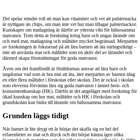
Det spelar mindre roll att man kan vitaminer och vet att palsternacka
är nyttigare än chips, om man inte vet hur man tillagar palsternackor.
Kunskaper om matlagning är därför av yttersta vikt för hälsosamma
matvanor. Trots detta är forskning kring barn och ungas lärande om
och med mat, matlagning och måltider mycket begränsad. Merparten
av forskningen är fokuserad på att lära barnen att äta näringsriktigt –
inte att använda mat och måltider som en aktiv del av lärandet och
därmed skapa förutsättningar för goda matvanor.
Även om det framförallt är föräldrarnas ansvar att lära barn och
ungdomar vad som är bra mat att äta, äter merparten av barnen idag
en eller flera måltider i förskolan eller skolan. Det är också i skolan
som eleverna förväntas lära sig goda matvanor i ämnet hem- och
konsumentkunskap (HK). Därför är det angeläget med forskning för
ökad kunskap om hur mat, måltider och HK i förskolan och
grundskolan kan bidra till lärande om hälsosamma matvanor.
Grunden läggs tidigt
När barnet är lite drygt ett år börjar det skaffa sig en hel del
erfarenheter av mat och dryck och det börjar känna igen olika