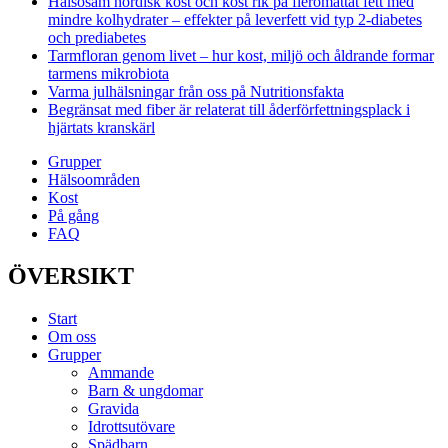
Hälsosam nordisk kost och kost rik på fleromättat fett med
mindre kolhydrater – effekter på leverfett vid typ 2-diabetes
och prediabetes
Tarmfloran genom livet – hur kost, miljö och åldrande formar
tarmens mikrobiota
Varma julhälsningar från oss på Nutritionsfakta
Begränsat med fiber är relaterat till åderförfettningsplack i
hjärtats kranskärl
Grupper
Hälsoområden
Kost
På gång
FAQ
ÖVERSIKT
Start
Om oss
Grupper
Ammande
Barn & ungdomar
Gravida
Idrottsutövare
Spädbarn