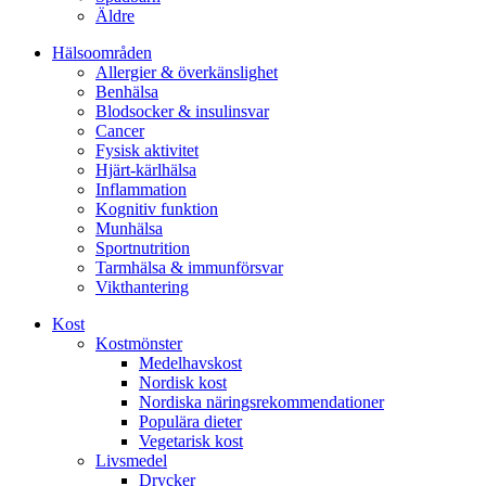
Äldre
Hälsoområden
Allergier & överkänslighet
Benhälsa
Blodsocker & insulinsvar
Cancer
Fysisk aktivitet
Hjärt-kärlhälsa
Inflammation
Kognitiv funktion
Munhälsa
Sportnutrition
Tarmhälsa & immunförsvar
Vikthantering
Kost
Kostmönster
Medelhavskost
Nordisk kost
Nordiska näringsrekommendationer
Populära dieter
Vegetarisk kost
Livsmedel
Drycker