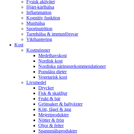
Fysisk aktivitet
Hjärt-kärlhälsa
Inflammation
Kognitiv funktion
Munhälsa
Sportnutrition
Tarmhälsa & immunförsvar
Vikthantering
Kost
Kostmönster
Medelhavskost
Nordisk kost
Nordiska näringsrekommendationer
Populära dieter
Vegetarisk kost
Livsmedel
Drycker
Fisk & skaldjur
Frukt & bär
Grönsaker & baljväxter
Kött, fågel & ägg
Mejeriprodukter
Nötter & frön
Oljor & fetter
Spannmålsprodukter