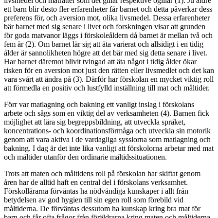
livsmedel och maträtter som det gillar respektive ogillar (1). Ju äldre
ett barn blir desto fler erfarenheter får barnet och detta påverkar dess
preferens för, och aversion mot, olika livsmedel. Dessa erfarenheter
bär barnet med sig senare i livet och forskningen visar att grunden
för goda matvanor läggs i förskoleåldern då barnet är mellan två och
fem år (2). Om barnet lär sig att äta varierat och allsidigt i en tidig
ålder är sannolikheten högre att det bär med sig detta senare i livet.
Har barnet däremot blivit tvingad att äta något i tidig ålder ökar
risken för en aversion mot just den rätten eller livsmedlet och det kan
vara svårt att ändra på (3). Därför har förskolan en mycket viktig roll
att förmedla en positiv och lustfylld inställning till mat och måltider.
Förr var matlagning och bakning ett vanligt inslag i förskolans
arbete och sågs som en viktig del av verksamheten (4). Barnen fick
möjlighet att lära sig begreppsbildning, att utveckla språket,
koncentrations- och koordinationsförmåga och utveckla sin motorik
genom att vara aktiva i de vardagliga sysslorna som matlagning och
bakning. I dag är det inte lika vanligt att förskolorna arbetar med mat
och måltider utanför den ordinarie måltidssituationen.
Trots att maten och måltidens roll på förskolan har skiftat genom
åren har de alltid haft en central del i förskolans verksamhet.
Förskollärarna förväntas ha nödvändiga kunskaper i allt från
betydelsen av god hygien till sin egen roll som förebild vid
måltiderna. De förväntas dessutom ha kunskap kring bra mat för
barn och får ofta frågor från föräldrarna kring maten och måltiderna.