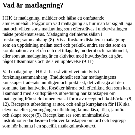
Vad är matlagning?
I HK är matlagning, måltider och hälsa ett omfattande
ämnesinnehåll. Frågor om vad matlagning är, hur man lär sig att laga
mat och vilken sorts matlagning som eftersträvas i undervisningen
måste problematiseras. Matlagning definieras sällan i
forskningssammanhang (8). Vissa forskare diskuterar matlagning
som en uppdelning mellan teori och praktik, andra ser det som en
kombination av det råa och det tillagade, modernt och traditionellt,
eller som att matlagning är en aktivitet med huvudsyftet att göra
något tillsammans och dela en upplevelse (9-11).
Vad matlagning i HK är har så vitt vi vet inte lyfts i
forskningssammanhang. Traditionellt sett har matlagningens
kunskaper traderats muntligen och praktiskt, det vill säga att den
som inte kan hantverket försöker härma och efterlikna den som kan.
I samband med skriftspråkets utbredning har kunskapen om
matlagning främst dokumenterats i form av recept och kokböcker (8,
12). Receptets utbredning är stor, och enligt kursplanen för HK ska
eleverna efter genomgången utbildning kunna läsa, följa, jämföra
och skapa recept (5). Recept kan ses som minimalistiska
instruktioner där läsaren behöver kunskapen om ord och begrepp
som hör hemma i en specifik matlagningskontext.