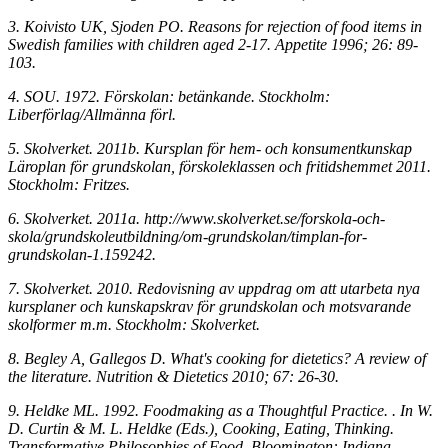
3. Koivisto UK, Sjoden PO. Reasons for rejection of food items in
Swedish families with children aged 2-17. Appetite 1996; 26: 89-
103.
4. SOU. 1972. Förskolan: betänkande. Stockholm:
Liberförlag/Allmänna förl.
5. Skolverket. 2011b. Kursplan för hem- och konsumentkunskap
Läroplan för grundskolan, förskoleklassen och fritidshemmet 2011.
Stockholm: Fritzes.
6. Skolverket. 2011a. http://www.skolverket.se/forskola-och-
skola/grundskoleutbildning/om-grundskolan/timplan-for-
grundskolan-1.159242.
7. Skolverket. 2010. Redovisning av uppdrag om att utarbeta nya
kursplaner och kunskapskrav för grundskolan och motsvarande
skolformer m.m. Stockholm: Skolverket.
8. Begley A, Gallegos D. What's cooking for dietetics? A review of
the literature. Nutrition & Dietetics 2010; 67: 26-30.
9. Heldke ML. 1992. Foodmaking as a Thoughtful Practice. . In W.
D. Curtin & M. L. Heldke (Eds.), Cooking, Eating, Thinking.
Transformative Philosophies of Food. Bloomington: Indiana