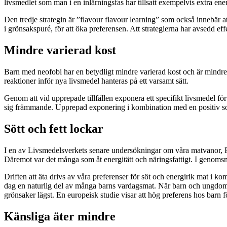
livsmedlet som man i en inlärningsfas har tillsatt exempelvis extra en
Den tredje strategin är ”flavour flavour learning” som också innebär at
i grönsakspuré, för att öka preferensen. Att strategierna har avsedd effek
Mindre varierad kost
Barn med neofobi har en betydligt mindre varierad kost och är mindre
reaktioner inför nya livsmedel hanteras på ett varsamt sätt.
Genom att vid upprepade tillfällen exponera ett specifikt livsmedel för 
sig främmande. Upprepad exponering i kombination med en positiv social
Sött och fett lockar
I en av Livsmedelsverkets senare undersökningar om våra matvanor, 
Däremot var det många som åt energitätt och näringsfattigt. I genomsni
Driften att äta drivs av våra preferenser för söt och energirik mat i k
dag en naturlig del av många barns vardagsmat. När barn och ungdomar 
grönsaker lägst. En europeisk studie visar att hög preferens hos barn för
Känsliga äter mindre