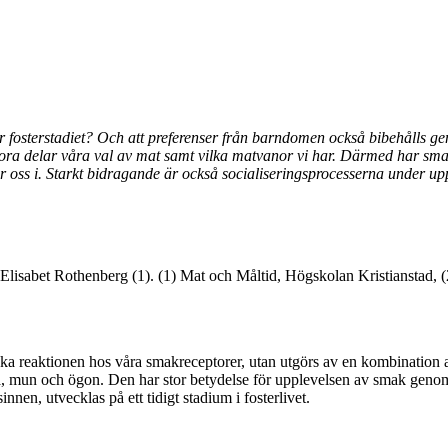
 fosterstadiet? Och att preferenser från barndomen också bibehålls ge
l stora delar våra val av mat samt vilka matvanor vi har. Därmed har sm
 oss i. Starkt bidragande är också socialiseringsprocesserna under upp
lisabet Rothenberg (1). (1) Mat och Måltid, Högskolan Kristianstad, (2)
giska reaktionen hos våra smakreceptorer, utan utgörs av en kombination
a, mun och ögon. Den har stor betydelse för upplevelsen av smak genom
nen, utvecklas på ett tidigt stadium i fosterlivet.