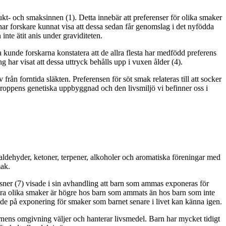
kt- och smaksinnen (1). Detta innebär att preferenser för olika smaker
ar forskare kunnat visa att dessa sedan får genomslag i det nyfödda
nte ätit anis under graviditeten.
 kunde forskarna konstatera att de allra flesta har medfödd preferens
 har visat att dessa uttryck behålls upp i vuxen ålder (4).
rån forntida släkten. Preferensen för söt smak relateras till att socker
kroppens genetiska uppbyggnad och den livsmiljö vi befinner oss i
 aldehyder, ketoner, terpener, alkoholer och aromatiska föreningar med
mak.
ner (7) visade i sin avhandling att barn som ammas exponeras för
lera olika smaker är högre hos barn som ammats än hos barn som inte
ende på exponering för smaker som barnet senare i livet kan känna igen.
nens omgivning väljer och hanterar livsmedel. Barn har mycket tidigt