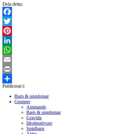
Dela detta:
Facebook
Twitter
Pinterest
LinkedIn
WhatsApp
Email
Print
Publicerat i:
Dela
Barn & ungdomar
Grupper
Ammande
Barn & ungdomar
Gravida
Idrottsutövare
Spädbarn
Äldre