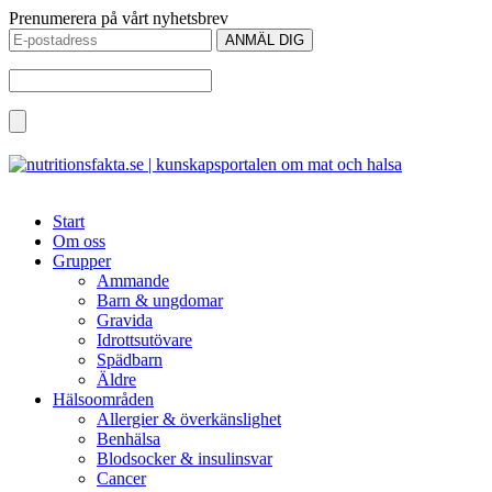
Prenumerera på vårt nyhetsbrev
Start
Om oss
Grupper
Ammande
Barn & ungdomar
Gravida
Idrottsutövare
Spädbarn
Äldre
Hälsoområden
Allergier & överkänslighet
Benhälsa
Blodsocker & insulinsvar
Cancer