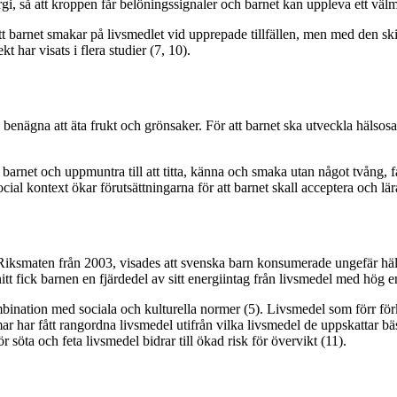
ergi, så att kroppen får belöningssignaler och barnet kan uppleva ett väl
t barnet smakar på livsmedlet vid upprepade tillfällen, men med den skil
t har visats i flera studier (7, 10).
 benägna att äta frukt och grönsaker. För att barnet ska utveckla häl
barnet och uppmuntra till att titta, känna och smaka utan något tvång, får
 kontext ökar förutsättningarna för att barnet skall acceptera och lära 
Riksmaten från 2003, visades att svenska barn konsumerade ungefär h
tt fick barnen en fjärdedel av sitt energiintag från livsmedel med hög e
ombination med sociala och kulturella normer (5). Livsmedel som förr förk
har fått rangordna livsmedel utifrån vilka livsmedel de uppskattar bäs
 söta och feta livsmedel bidrar till ökad risk för övervikt (11).