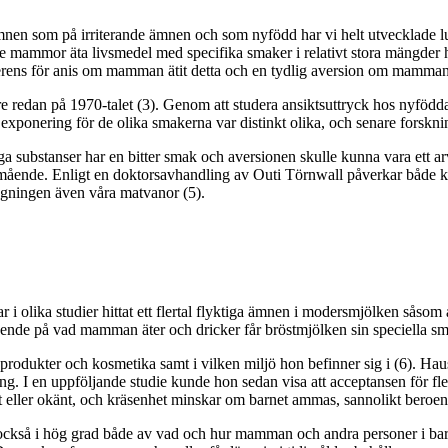
mnen som på irriterande ämnen och som nyfödd har vi helt utvecklade lu
e mammor äta livsmedel med specifika smaker i relativt stora mängder h
erens för anis om mamman ätit detta och en tydlig aversion om mamman i
e redan på 1970-talet (3). Genom att studera ansiktsuttryck hos nyfödda
xponering för de olika smakerna var distinkt olika, och senare forskning
 substanser har en bitter smak och aversionen skulle kunna vara ett arv f
välmående. Enligt en doktorsavhandling av Outi Törnwall påverkar både 
ngningen även våra matvanor (5).
 i olika studier hittat ett flertal flyktiga ämnen i modersmjölken såsom
oende på vad mamman äter och dricker får bröstmjölken sin speciella s
ukter och kosmetika samt i vilken miljö hon befinner sig i (6). Haus
ng. I en uppföljande studie kunde hon sedan visa att acceptansen för f
nytt eller okänt, och kräsenhet minskar om barnet ammas, sannolikt bero
r också i hög grad både av vad och hur mamman och andra personer i bar