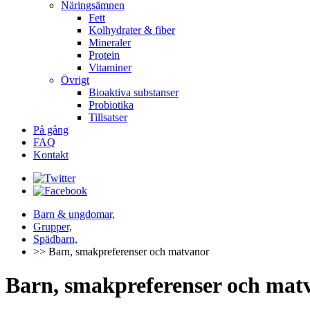
Näringsämnen
Fett
Kolhydrater & fiber
Mineraler
Protein
Vitaminer
Övrigt
Bioaktiva substanser
Probiotika
Tillsatser
På gång
FAQ
Kontakt
Barn & ungdomar,
Grupper,
Spädbarn,
>> Barn, smakpreferenser och matvanor
Barn, smakpreferenser och mat