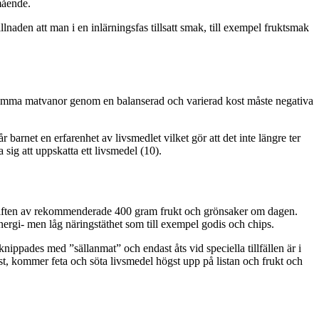
mående.
lnaden att man i en inlärningsfas tillsatt smak, till exempel fruktsmak
sosamma matvanor genom en balanserad och varierad kost måste negativa
 barnet en erfarenhet av livsmedlet vilket gör att det inte längre ter
sig att uppskatta ett livsmedel (10).
älften av rekommenderade 400 gram frukt och grönsaker om dagen.
nergi- men låg näringstäthet som till exempel godis och chips.
nippades med ”sällanmat” och endast åts vid speciella tillfällen är i
t, kommer feta och söta livsmedel högst upp på listan och frukt och