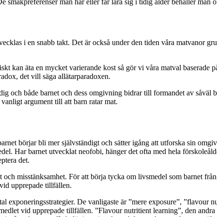
 De smakpreferenser man har eller får lära sig i tidig ålder behåller man 
cklas i en snabb takt. Det är också under den tiden våra matvanor grund
iskt kan äta en mycket varierande kost så gör vi våra matval baserade på
adox, det vill säga allätarparadoxen.
idig och både barnet och dess omgivning bidrar till formandet av såväl 
 vanligt argument till att barn ratar mat.
rnet börjar bli mer självständigt och sätter igång att utforska sin omgivn
medel. Har barnet utvecklat neofobi, hänger det ofta med hela förskoleå
eptera det.
och misstänksamhet. För att börja tycka om livsmedel som barnet från b
id upprepade tillfällen.
tal exponeringsstrategier. De vanligaste är ”mere exposure”, ”flavour nu
dlet vid upprepade tillfällen. ”Flavour nutritient learning”, den andra s