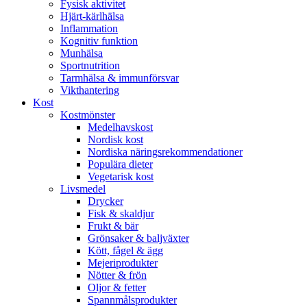
Fysisk aktivitet
Hjärt-kärlhälsa
Inflammation
Kognitiv funktion
Munhälsa
Sportnutrition
Tarmhälsa & immunförsvar
Vikthantering
Kost
Kostmönster
Medelhavskost
Nordisk kost
Nordiska näringsrekommendationer
Populära dieter
Vegetarisk kost
Livsmedel
Drycker
Fisk & skaldjur
Frukt & bär
Grönsaker & baljväxter
Kött, fågel & ägg
Mejeriprodukter
Nötter & frön
Oljor & fetter
Spannmålsprodukter