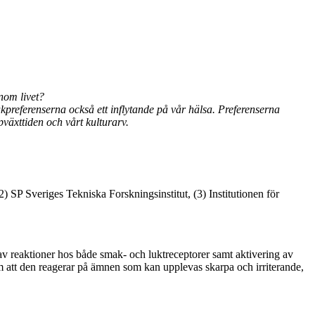
nom livet?
akpreferenserna också ett inflytande på vår hälsa. Preferenserna
växttiden och vårt kulturarv.
 SP Sveriges Tekniska Forskningsinstitut, (3) Institutionen för
 av reaktioner hos både smak- och luktreceptorer samt aktivering av
 att den reagerar på ämnen som kan upplevas skarpa och irriterande,