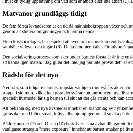
i livet en tydlig uppfattning om vad som är ätbart eller inte ätbart (1).
Matvanor grundläggs tidigt
De fem första levnadsåren är en tid då människokroppen växer och utve
genom att studera omgivningen och härma denna.
Flera kostsociologer, har påpekat att även om människan rent fysiolog
samhälle vi lever och ingår i (8). Detta fenomen kallas Omnivore’s par
Den socialiseringsprocess som sker under barnets första år är inte ens
att känna igen maten. ”Jag gillar det inte, jag har inte provat det” är ett
Rädsla för det nya
Neofobi, som tidigare nämnts, uppstår vanligen runt två års ålder när ba
stoppa i sin mun, vilket kan göra det svårare att introducera nya livs
speciellt livsmedel lär sig barnen till slut att det går att äta och kan acc
Att bekanta sig med nya livsmedel innebär en blandning av nyfikenhet 
grönsaker med bitter smak, krävs tillvänjning genom att smaka på det v
Både Hausner (7) och Olsen (10) beskriver i sina avhandlingar ett fler
vanligaste strategin ”mere exposure” innebär att barnet smakar på livsme