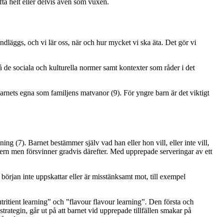
ofta helt eller delvis även som vuxen.
läggs, och vi lär oss, när och hur mycket vi ska äta. Det gör vi
 de sociala och kulturella normer samt kontexter som råder i det
barnets egna som familjens matvanor (9). För yngre barn är det viktigt
ing (7). Barnet bestämmer själv vad han eller hon vill, eller inte vill,
ldern men försvinner gradvis därefter. Med upprepade serveringar av ett
örjan inte uppskattar eller är misstänksamt mot, till exempel
tritient learning” och ”flavour flavour learning”. Den första och
trategin, går ut på att barnet vid upprepade tillfällen smakar på