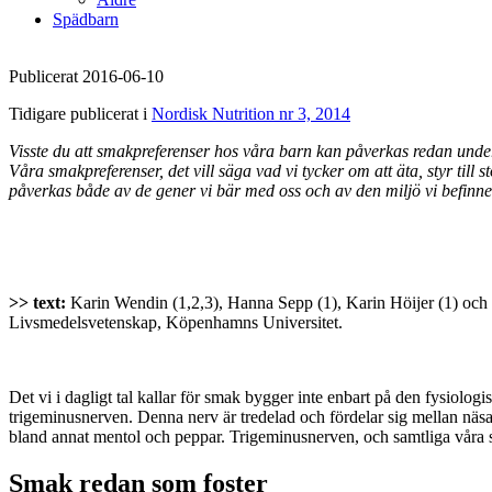
Spädbarn
Publicerat 2016-06-10
Tidigare publicerat i
Nordisk Nutrition nr 3, 2014
Visste du att smakpreferenser hos våra barn kan påverkas redan under
Våra smakpreferenser, det vill säga vad vi tycker om att äta, styr til
påverkas både av de gener vi bär med oss och av den miljö vi befinner
>> text:
Karin Wendin (1,2,3), Hanna Sepp (1), Karin Höijer (1) och E
Livsmedelsvetenskap, Köpenhamns Universitet.
Det vi i dagligt tal kallar för smak bygger inte enbart på den fysiolo
trigeminusnerven. Denna nerv är tredelad och fördelar sig mellan näs
bland annat mentol och peppar. Trigeminusnerven, och samtliga våra sin
Smak redan som foster