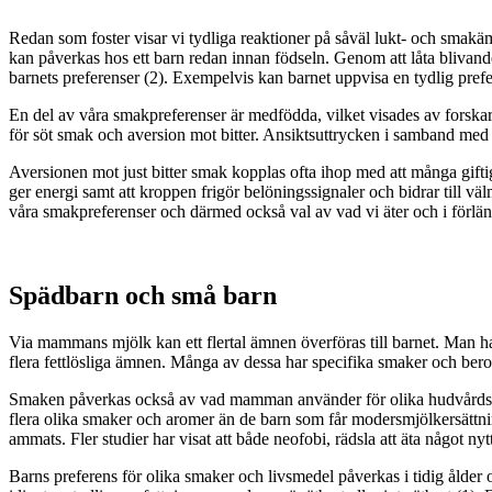
Redan som foster visar vi tydliga reaktioner på såväl lukt- och smakä
kan påverkas hos ett barn redan innan födseln. Genom att låta blivand
barnets preferenser (2). Exempelvis kan barnet uppvisa en tydlig pref
En del av våra smakpreferenser är medfödda, vilket visades av forskar
för söt smak och aversion mot bitter. Ansiktsuttrycken i samband med e
Aversionen mot just bitter smak kopplas ofta ihop med att många giftiga
ger energi samt att kroppen frigör belöningssignaler och bidrar till 
våra smakpreferenser och därmed också val av vad vi äter och i förlä
Spädbarn och små barn
Via mammans mjölk kan ett flertal ämnen överföras till barnet. Man har
flera fettlösliga ämnen. Många av dessa har specifika smaker och ber
Smaken påverkas också av vad mamman använder för olika hudvårdsprod
flera olika smaker och aromer än de barn som får modersmjölkersättni
ammats. Fler studier har visat att både neofobi, rädsla att äta något 
Barns preferens för olika smaker och livsmedel påverkas i tidig ålde