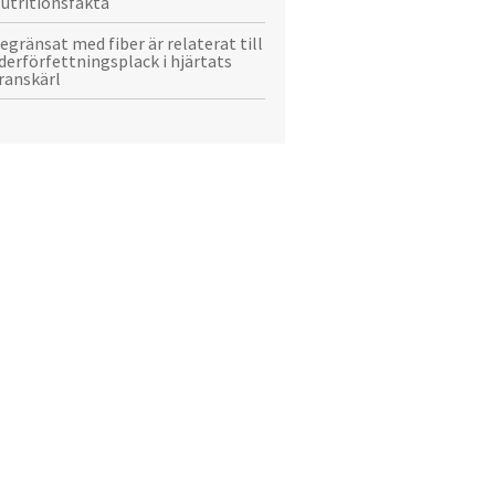
utritionsfakta
egränsat med fiber är relaterat till
derförfettningsplack i hjärtats
ranskärl