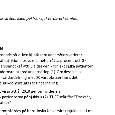
jukvården. Exempel från sjukvårdsverksamhet.
ON
eroende på vilken klinik som undersökts varierar
lnutrition hos vuxna mellan åtta procent och 87
 visar också att ju äldre den kroniskt sjuka patienten
ukdomsrelaterad undernäring (1). Om dessa data
en vårdavdelning med 20 vårdplatser finns det i
ed sjukdomsrelaterad undernäring.
 visar att år 2010 genomfördes en
patienterna på sjukhus (2). TUFF står för ”Trycksår,
atser”.
nomfördes på Karolinska Universitetssjukhuset i maj