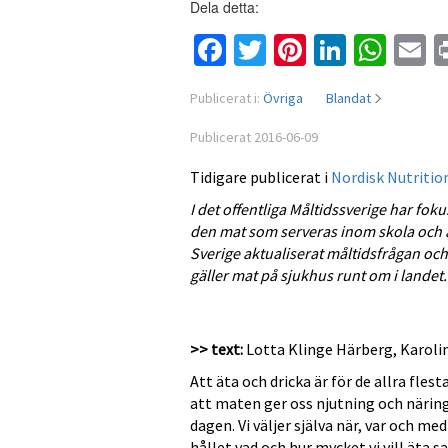
Dela detta:
Facebook
Twitter
Pinterest
Linked
Wha
E
Publicerat i:
Övriga
Blandat
Publicerat 2016-06-09
Tidigare publicerat i
Nordisk Nutrition
I det offentliga Måltidssverige har fo
den mat som serveras inom skola och ä
Sverige aktualiserat måltidsfrågan oc
gäller mat på sjukhus runt om i landet.
>> text:
Lotta Klinge Härberg, Karoli
Att äta och dricka är för de allra flest
att maten ger oss njutning och näring
dagen. Vi väljer själva när, var och me
hållet vad och hur mycket vi vill äta 