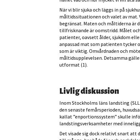
När vi blir sjuka och läggs in på sjuk
måltidssituationen och valet av mat. 
begränsat. Maten och måltiderna är do
tillfrisknande är oomstridd. Målet oc
patienter, oavsett ålder, sjukdom elle
anpassad mat som patienten tycker om
som är viktig. Omvårdnaden och möte
måltidsupplevelsen. Detsamma gäller 
utformat (1).
Livlig diskussion
Inom Stockholms läns landsting (SLL)
den senaste femårsperioden, huvudsa
kallat ”enportionssystem” skulle infö
landstingsverksamheter med inneligg
Det visade sig dock relativt snart att