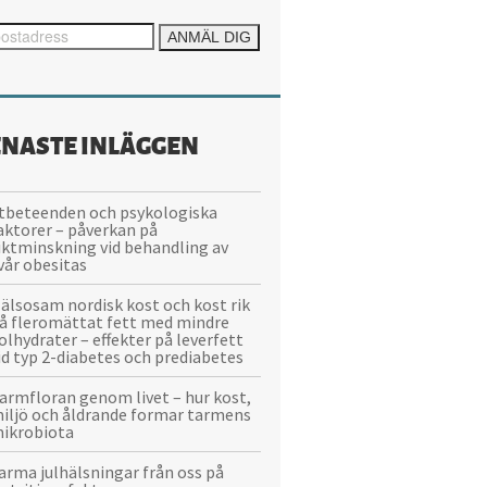
ENASTE INLÄGGEN
tbeteenden och psykologiska
aktorer – påverkan på
iktminskning vid behandling av
vår obesitas
älsosam nordisk kost och kost rik
å fleromättat fett med mindre
olhydrater – effekter på leverfett
id typ 2-diabetes och prediabetes
armfloran genom livet – hur kost,
iljö och åldrande formar tarmens
ikrobiota
arma julhälsningar från oss på