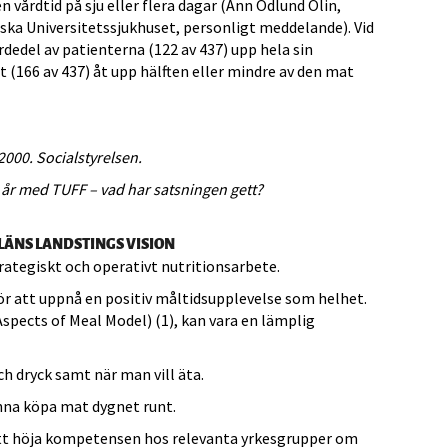
 vårdtid på sju eller flera dagar (Ann Ödlund Olin,
ska Universitetssjukhuset, personligt meddelande). Vid
edel av patienterna (122 av 437) upp hela sin
 (166 av 437) åt upp hälften eller mindre av den mat
000. Socialstyrelsen.
t år med TUFF – vad har satsningen gett?
LÄNS LANDSTINGS VISION
trategiskt och operativt nutritionsarbete.
ör att uppnå en positiv måltidsupplevelse som helhet.
spects of Meal Model) (1), kan vara en lämplig
ch dryck samt när man vill äta.
nna köpa mat dygnet runt.
att höja kompetensen hos relevanta yrkesgrupper om