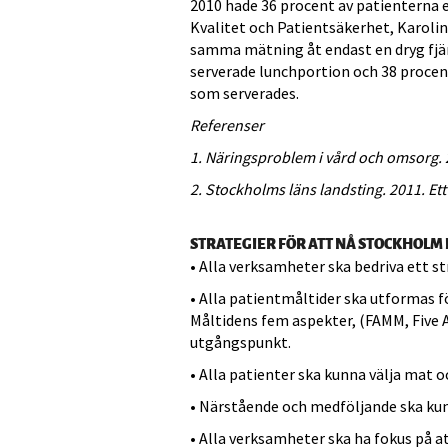
2010 hade 36 procent av patienterna en
Kvalitet och Patientsäkerhet, Karolin
samma mätning åt endast en dryg fjärd
serverade lunchportion och 38 procent
som serverades.
Referenser
1. Näringsproblem i vård och omsorg. 2
2. Stockholms läns landsting. 2011. Et
STRATEGIER FÖR ATT NÅ STOCKHOLM 
• Alla verksamheter ska bedriva ett s
• Alla patientmåltider ska utformas f
Måltidens fem aspekter, (FAMM, Five A
utgångspunkt.
• Alla patienter ska kunna välja mat o
• Närstående och medföljande ska ku
• Alla verksamheter ska ha fokus på 