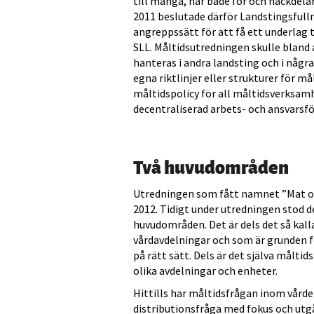
till många, har både för och nackdela
2011 beslutade därför Landstingsfull
angreppssätt för att få ett underlag 
SLL. Måltidsutredningen skulle bland 
hanteras i andra landsting och i någ
egna riktlinjer eller strukturer för må
måltidspolicy för all måltidsverksam
decentraliserad arbets- och ansvarsfö
Två huvudområden
Utredningen som fått namnet ”Mat och
2012. Tidigt under utredningen stod d
huvudområden. Det är dels det så kall
vårdavdelningar och som är grunden fö
på rätt sätt. Dels är det själva målti
olika avdelningar och enheter.
Hittills har måltidsfrågan inom vårde
distributionsfråga med fokus och ut