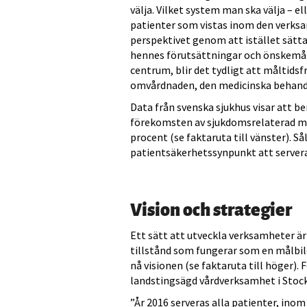
välja. Vilket system man ska välja – e
patienter som vistas inom den verks
perspektivet genom att istället sätta
hennes förutsättningar och önskemål
centrum, blir det tydligt att måltidsf
omvårdnaden, den medicinska behandl
Data från svenska sjukhus visar att b
förekomsten av sjukdomsrelaterad ma
procent (se faktaruta till vänster). Så
patientsäkerhetssynpunkt att servera 
Vision och strategier
Ett sätt att utveckla verksamheter är
tillstånd som fungerar som en målbil
nå visionen (se faktaruta till höger). F
landstingsägd vårdverksamhet i Stoc
”År 2016 serveras alla patienter, ino