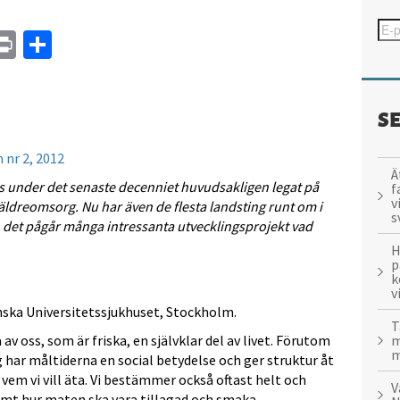
In
tsApp
mail
Print
Dela
S
 nr 2, 2012
Ä
kus under det senaste decenniet huvudsakligen legat på
f
v
ldreomsorg. Nu har även de flesta landsting runt om i
s
h det pågår många intressanta utvecklingsprojekt vad
H
p
k
v
nska Universitetssjukhuset, Stockholm.
T
m
a av oss, som är friska, en självklar del av livet. Förutom
m
 har måltiderna en social betydelse och ger struktur åt
d vem vi vill äta. Vi bestämmer också oftast helt och
V
samt hur maten ska vara tillagad och smaka.