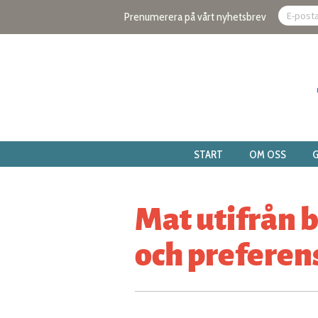
Prenumerera på vårt nyhetsbrev
START
OM OSS
G
Mat utifrån 
och preferen