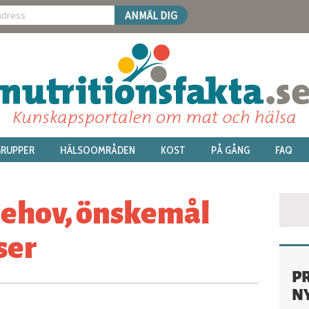
RUPPER
HÄLSOOMRÅDEN
KOST
PÅ GÅNG
FAQ
behov, önskemål
ser
P
N