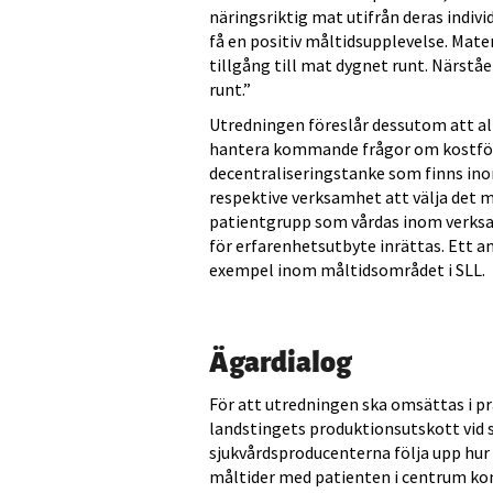
näringsriktig mat utifrån deras indiv
få en positiv måltidsupplevelse. Mate
tillgång till mat dygnet runt. Närst
runt.”
Utredningen föreslår dessutom att al
hantera kommande frågor om kostförsö
decentraliseringstanke som finns ino
respektive verksamhet att välja det
patientgrupp som vårdas inom verksa
för erfarenhetsutbyte inrättas. Ett ann
exempel inom måltidsområdet i SLL.
Ägardialog
För att utredningen ska omsättas i pr
landstingets produktionsutskott vid
sjukvårdsproducenterna följa upp hur
måltider med patienten i centrum kom