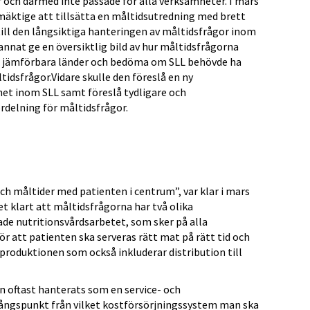
r och därmed inte passade för alla verksamheter. I mars
mäktige att tillsätta en måltidsutredning med brett
till den långsiktiga hanteringen av måltidsfrågor inom
annat ge en översiktlig bild av hur måltidsfrågorna
ra jämförbara länder och bedöma om SLL behövde ha
ltidsfrågor.Vidare skulle den föreslå en ny
het inom SLL samt föreslå tydligare och
rdelning för måltidsfrågor.
 måltider med patienten i centrum”, var klar i mars
et klart att måltidsfrågorna har två olika
ade nutritionsvårdsarbetet, som sker på alla
r att patienten ska serveras rätt mat på rätt tid och
dsproduktionen som också inkluderar distribution till
n oftast hanterats som en service- och
gångspunkt från vilket kostförsörjningssystem man ska