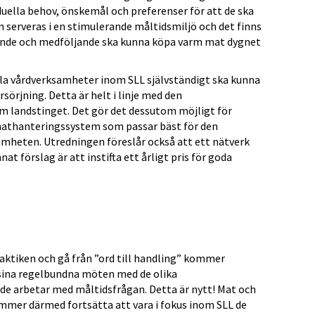
iduella behov, önskemål och preferenser för att de ska
n serveras i en stimulerande måltidsmiljö och det finns
ående och medföljande ska kunna köpa varm mat dygnet
la vårdverksamheter inom SLL självständigt ska kunna
rjning. Detta är helt i linje med den
m landstinget. Det gör det dessutom möjligt för
 mathanteringssystem som passar bäst för den
mheten. Utredningen föreslår också att ett nätverk
at förslag är att instifta ett årligt pris för goda
aktiken och gå från ”ord till handling” kommer
 sina regelbundna möten med de olika
 de arbetar med måltidsfrågan. Detta är nytt! Mat och
mer därmed fortsätta att vara i fokus inom SLL de