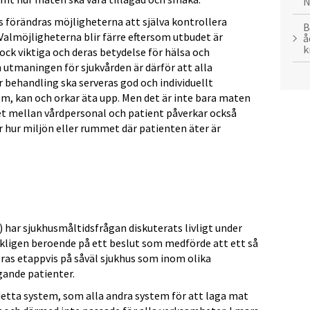
N
hus förändras möjligheterna att själva kontrollera
B
Valmöjligheterna blir färre eftersom utbudet är
å
k
ck viktiga och deras betydelse för hälsa och
h utmaningen för sjukvården är därför att alla
r behandling ska serveras god och individuellt
, kan och orkar äta upp. Men det är inte bara maten
t mellan vårdpersonal och patient påverkar också
hur miljön eller rummet där patienten äter är
 har sjukhusmåltidsfrågan diskuterats livligt under
kligen beroende på ett beslut som medförde att ett så
ras etappvis på såväl sjukhus som inom olika
ande patienter.
 detta system, som alla andra system för att laga mat