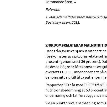
kommande åren. ••
Referens
1. Mat och måltider inom hälso- och s
Socialstyrelsen, 2011.
SJUKDOMSRELATERAD MALNUTRITI
Data från svenska sjukhus visar att b
förekomsten av sjukdomsrelaterad ma
procent (genomsnitt 36 procent). Data
är, desto högre är förekomsten av sj
översätts till SLL innebär det att på 
genomsnitt sju till åtta patienter m
Rapporten ”Ett år med TUFF” från SLL
nutritionsbedömning av 53 procent av 
undernäring och fallförebyggande ins
Vid en punktprevalensmätning som ge